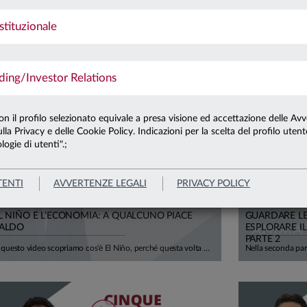
stituzionale
8.07.26
L'ESG È MORTO, LUNGA VITA ALL'ESG
ng/Investor Relations
con il profilo selezionato equivale a presa visione ed accettazione delle Avv
lla Privacy e delle Cookie Policy. Indicazioni per la scelta del profilo uten
logie di utenti".;
TENTI
AVVERTENZE LEGALI
PRIVACY POLICY
5.06.26
23.06.26
L NIÑO E L’ECONOMIA: A QUALCUNO PIACE
GUARDARE LE 
ALDO
ESPLORARE IL
PARTE 2
In questo video scopriamo cos'è El Niño, perché questa volta potrebbe colpire anche il nostro continente e — soprattutto — quanto ci costa davvero il cambiamento climatico. Negli ultimi 50 anni gli eventi climatici estremi sono quintuplicati. L'Europa ha già perso oltre 500 miliardi di euro in un decennio, e la BCE stima che entro il 2050 i danni potrebbero erodere il 6% del PIL europeo. Per l'Italia, si parla di 150-200 miliardi di euro bruciati. El Niño durerà qualche mese. Il clima che stiamo costruendo, invece, durerà generazioni. Ci spiega tutto Mario Noera, Senior Climate Advisor di Anima.