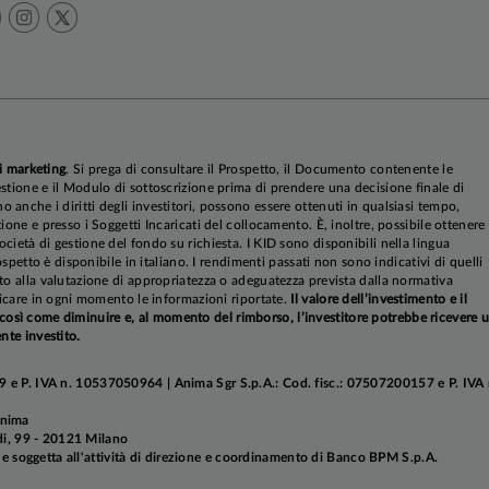
i marketing
. Si prega di consultare il Prospetto, il Documento contenente le
stione e il Modulo di sottoscrizione prima di prendere una decisione finale di
anche i diritti degli investitori, possono essere ottenuti in qualsiasi tempo,
ione e presso i Soggetti Incaricati del collocamento. È, inoltre, possibile ottenere
cietà di gestione del fondo su richiesta. I KID sono disponibili nella lingua
rospetto è disponibile in italiano. I rendimenti passati non sono indicativi di quelli
to alla valutazione di appropriatezza o adeguatezza prevista dalla normativa
ificare in ogni momento le informazioni riportate.
Il valore dell’investimento e il
sì come diminuire e, al momento del rimborso, l’investitore potrebbe ricevere 
nte investito.
 e P. IVA n. 10537050964 | Anima Sgr S.p.A.: Cod. fisc.: 07507200157 e P. IVA 
Anima
aldi, 99 - 20121 Milano
soggetta all'attività di direzione e coordinamento di Banco BPM S.p.A.