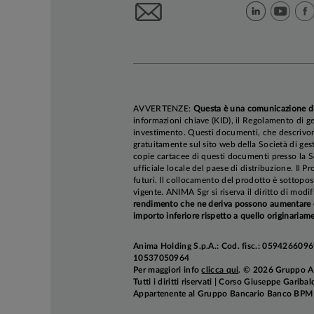
AVVERTENZE:
Questa è una comunicazione d
informazioni chiave (KID), il Regolamento di ge
investimento. Questi documenti, che descrivono 
gratuitamente sul sito web della Società di gest
copie cartacee di questi documenti presso la So
ufficiale locale del paese di distribuzione. Il P
futuri. Il collocamento del prodotto è sottopos
vigente. ANIMA Sgr si riserva il diritto di mod
rendimento che ne deriva possono aumentare co
importo inferiore rispetto a quello originariame
Anima Holding S.p.A.: Cod. fisc.: 05942660969
10537050964
Per maggiori info
clicca qui
. © 2026 Gruppo 
Tutti i diritti riservati | Corso Giuseppe Garib
Appartenente al Gruppo Bancario Banco BPM e 