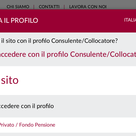
CHI SIAMO
CONTATTI
LAVORA CON NOI
 IL PROFILO
ITAL
COME INVESTIRE
SOSTENIBILITÀ
EDUCATIONAL
NO
 il sito con il profilo Consulente/Collocatore?
 accedere con il profilo Consulente/Colloca
 sito
cedere con il profilo
 Privato / Fondo Pensione