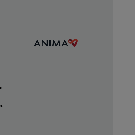
un
n.