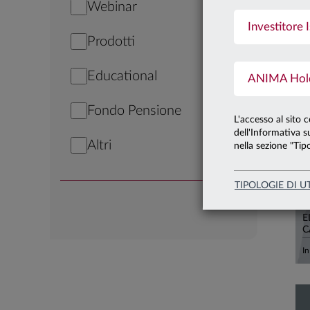
Webinar
Investitore I
2
Prodotti
Educational
ANIMA Holdi
Fondo Pensione
L'accesso al sito 
dell'Informativa su
Altri
nella sezione "Tipo
TIPOLOGIE DI U
2
E
C