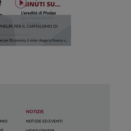
 PHELPS PER IL CAPITALISMO DI
In ricordo del Nobel per l'Economia, il video rilegge la finanza sostenibile alla luce del suo pensiero: non un vincolo imposto all'economia, ma una condizione del suo sviluppo futuro. Dalla credibilità della transizione ai settori hard-to-abate, fino alla centralità della "S" di ESG, un invito a orientare il capitale verso innovazione, lavoro di qualità e prosperità condivisa. Ci racconta tutto Alfonso Del Giudice, Professore Ordinario di Finanza Aziendale presso l'Università Cattolica.
NOTIZIE
RMIO
NOTIZIE ED EVENTI