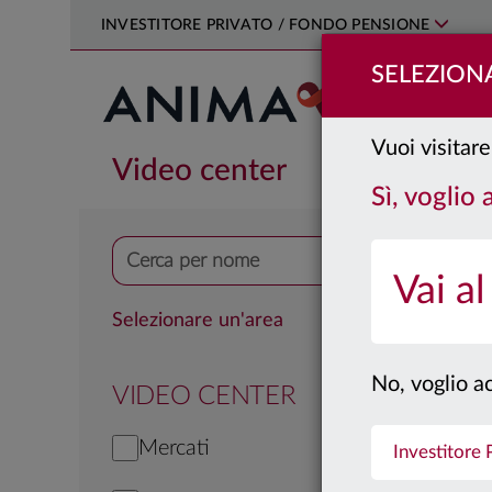
INVESTITORE PRIVATO / FONDO PENSIONE
SELEZIONA
PRODOTTI
Vuoi visitare
Video center
Sì, voglio
Vai al
Selezionare un'area
No, voglio ac
VIDEO CENTER
Mercati
Investitore