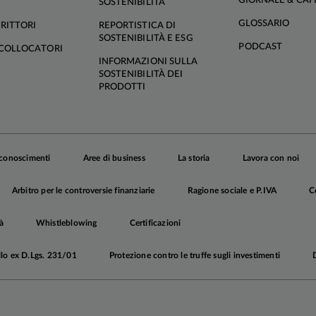
GIORNALE & CAF
SOSTENIBILITÀ
GLOSSARIO
RITTORI
REPORTISTICA DI
SOSTENIBILITÀ E ESG
PODCAST
COLLOCATORI
INFORMAZIONI SULLA
SOSTENIBILITÀ DEI
PRODOTTI
iconoscimenti
Aree di business
La storia
Lavora con noi
Arbitro per le controversie finanziarie
Ragione sociale e P.IVA
C
à
Whistleblowing
Certificazioni
llo ex D.Lgs. 231/01
Protezione contro le truffe sugli investimenti