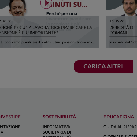
2.06.26
15.06.26
ERCHÉ PER UNA LAVORATRICE PIANIFICARE LA
L'EREDITÀ DI
ENSIONE È PIÙ IMPORTANTE?
DOMANI
Tutti dobbiamo pianificare il nostro futuro pensionistico — ma per le lavoratrici ci sono cinque motivi in più per farlo con urgenza. In questo episodio Andrea Carbone di Smileconomy li analizza uno per uno, con dati concreti e una prospettiva che riguarda milioni di donne in Italia. Le retribuzioni femminili sono in media il 22% più basse di quelle maschili, anche a causa di maternità, part-time e carriere discontinue. Nel sistema contributivo, guadagnare meno significa versare meno contributi: le neo-pensionate del 2024 hanno ricevuto assegni inferiori del 29% rispetto ai neo-pensionati. A questo si aggiunge un'attesa di vita di quasi 3 anni superiore a quella maschile a 65 anni: più tempo da coprire, con meno risorse disponibili. Ma non finisce qui. Vivere più a lungo espone a una maggiore probabilità di non autosufficienza — dopo i 75 anni una donna su due ha limitazioni nelle attività quotidiane — e, dato che le spose sono mediamente più giovani degli sposi di circa 3 anni, c'è una concreta probabilità di affrontare in media 6 anni di longevità da sola, senza il supporto del partner. Cinque ragioni per cui pianificare una rendita integrativa — attraverso i fondi pensione — e riflettere per tempo sui propri bisogni sanitari e assistenziali non è un'opzione, ma una priorità.
CARICA ALTRI
NVESTIRE
SOSTENIBILITÀ
EDUCATIONAL
NTAZIONE
INFORMATIVA
GUIDA AL RISPA
TA
SOCIETARIA DI