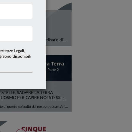
Deflussi record negli Stati Uniti, crescita a doppia cifra in Europa. Con Alfonso Del Giudice, Professore Ordinario di Finanza Aziendale presso l'Università Cattolica, analizziamo perché il vero tema, oggi, non è più l'etichetta "verde", ma la capacità di misurare correttamente il rischio climatico all'interno di portafogli e bilanci aziendali, tra costi di transizione, rischi fisici e impatti su rendimenti attesi e sostenibilità del debito.
ertenze Legali,
te sono disponibili
STELLE, SALVARE LA TERRA:
 COSMO PER CAPIRE NOI STESSI -
Nella seconda parte di questo episodio del nostro podcast Anime Innovative, ci concentriamo sulla cosiddetta Space Economy, e su tutte le opportunità (e difficoltà) che possono nascere. Insieme all'astrofisico Luca Perri viaggiamo tra scienza, economia, meraviglia e concretezza.