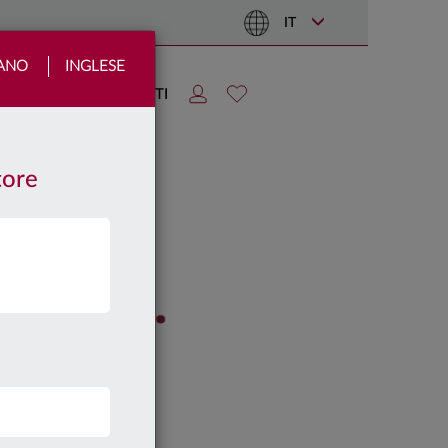
IT
IANO
INGLESE
TIZIE
AREA CLIENTI
tore