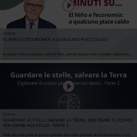
25.06.26
EL NIÑO E L’ECONOMIA: A QUALCUNO PIACE CALDO
In questo video scopriamo cos'è El Niño, perché questa volta potrebbe colpire anche il nostro continente e — soprattutto — quanto ci costa davvero il cambiamento climatico. Negli ultimi 50 anni gli eventi climatici estremi sono quintuplicati. L'Europa ha già perso oltre 500 miliardi di euro in un decennio, e la BCE stima che entro il 2050 i danni potrebbero erodere il 6% del PIL europeo. Per l'Italia, si parla di 150-200 miliardi di euro bruciati. El Niño durerà qualche mese. Il clima che stiamo costruendo, invece, durerà generazioni. Ci spiega tutto Mario Noera, Senior Climate Advisor di Anima.
23.06.26
GUARDARE LE STELLE, SALVARE LA TERRA: ESPLORARE IL COSMO
PER CAPIRE NOI STESSI - PARTE 2
Nella seconda parte di questo episodio del nostro podcast Anime Innovative, ci concentriamo sulla cosiddetta Space Economy, e su tutte le opportunità (e difficoltà) che possono nascere. Insieme all'astrofisico Luca Perri viaggiamo tra scienza, economia, meraviglia e concretezza.