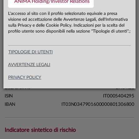
ANIMA Holding/Investor Relations
0,6 mln €
Patrimonio classe BD 31.07.26
L'accesso al sito con il profilo selezionato equivale a presa
visione ed accettazione delle Avvertenze Legali, dell'Informativa
sulla Privacy e delle Cookie Policy. Indicazioni per la scelta del
Carta di identità
profilo utente sono disponibili nella sezione "Tipologie di utenti".;
Linea
Mercati
TIPOLOGIE DI UTENTI
Sistema
Sistema Anima
Macrocategoria
Azionari
AVVERTENZE LEGALI
Categoria Assogestioni
Azionari Internazionali
PRIVACY POLICY
Domicilio
Italia
Data di avvio
27.04.20
ISIN
IT0005404295
IBAN
IT03N0347901600000801306800
Indicatore sintetico di rischio