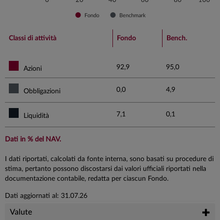
0
20
40
60
80
100
Fondo
Benchmark
End of interactive chart.
Classi di attività
Fondo
Bench.
92,9
95,0
Azioni
0,0
4,9
Obbligazioni
7,1
0,1
Liquidità
Dati in % del NAV.
I dati riportati, calcolati da fonte interna, sono basati su procedure di
stima, pertanto possono discostarsi dai valori ufficiali riportati nella
documentazione contabile, redatta per ciascun Fondo.
Dati aggiornati al: 31.07.26
Valute