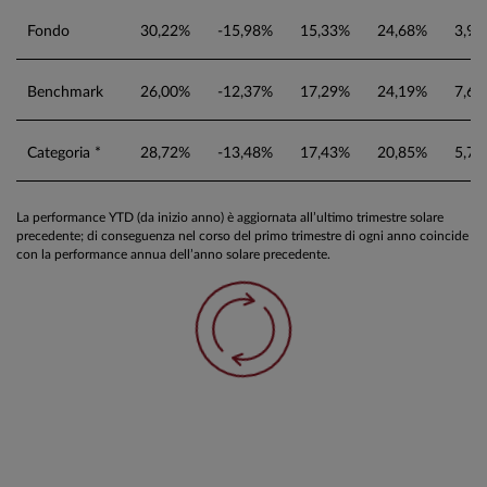
Fondo
30,22%
-15,98%
15,33%
24,68%
3,9
Benchmark
26,00%
-12,37%
17,29%
24,19%
7,6
Categoria *
28,72%
-13,48%
17,43%
20,85%
5,7
La performance YTD (da inizio anno) è aggiornata all’ultimo trimestre solare
precedente; di conseguenza nel corso del primo trimestre di ogni anno coincide
con la performance annua dell’anno solare precedente.