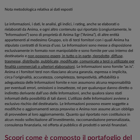
Nota metodologica relativa ai dati esposti
Le informazioni, i dati, le analisi, gli indici, i rating, anche se elaborati o
rielaborati da Anima, e ogni altro contenuto qui riportato (congiuntamente, le
“Informazioni”) sono di proprietà di Anima Sgr (“Anima”), di altre entità
appartenenti al medesimo Gruppo, e/o di terzi fornitori con i quali Anima ha
stipulato contratti di licenza d’uso. Le Informazioni sono messe a disposizione
esclusivamente in formato non manipolabile e sono fornite per uso interno del
destinatario e
non possono essere, in tutto o in parte, riprodotte, diffuse,
trasmesse, distribuite, pubblicate, modificate, comunicate a terzi o utilizzate per
finalità commerciali o ulteriori elaborazioni
. Le Informazioni sono fornite “as is”.
Anima e i fornitori terzi non rilasciano alcuna garanzia, espressa o implicita,
circa l’originalità, accuratezza, completezza, tempestività, affidabilità o
adeguatezza delle Informazioni fornite e non assumono alcuna responsabilità
per eventuali errori, omissioni o inesattezze, né per qualunque danno diretto o
indiretto derivante dall’uso delle Informazioni, anche qualora siano stati
informati della possibilità di tali danni. L’utilizzo delle Informazioni avviene a
esclusivo rischio del destinatario. Le Informazioni possono essere soggette a
modifiche o aggiornamenti senza preavviso e Anima non assume alcun obbligo
di provvedere al loro aggiornamento. Quanto qui riportato non costituisce in
alcun modo sollecitazione all’investimento, raccomandazione personalizzata,
consulenza finanziaria, né offerta al pubblico di prodotti o servizi finanziari.
Scopri come è composto il portafoglio del