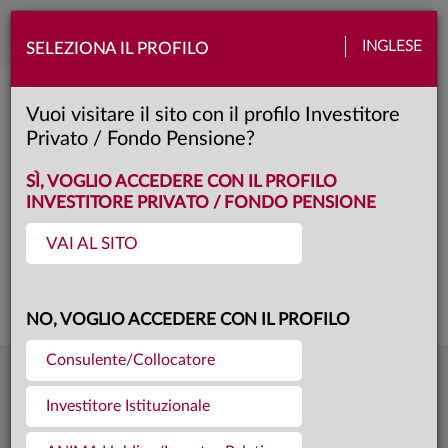
Toggle
INGLESE
SELEZIONA IL PROFILO
naviga
Anima Megatrend People
Vuoi visitare il sito con il profilo Investitore
Privato / Fondo Pensione?
BD
Classe:
KID
SCHEDA
SÌ, VOGLIO ACCEDERE CON IL PROFILO
INVESTITORE PRIVATO / FONDO PENSIONE
VAI AL SITO
Questa è una comunicazione di marketing. Si prega di consultare il prospetto e
il documento contenente le informazioni chiave per gli investitori prima di
prendere una decisione finale di investimento.
NO, VOGLIO ACCEDERE CON IL PROFILO
Consulente/Collocatore
9,078
Ultima quota
€
Investitore Istituzionale
04.08.26
982,9 mln €
Patrimonio fondo
31.07.26