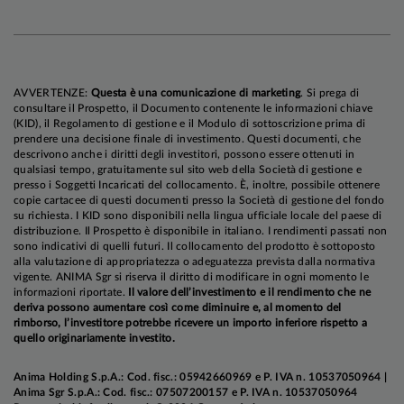
AVVERTENZE:
Questa è una comunicazione di marketing
. Si prega di
consultare il Prospetto, il Documento contenente le informazioni chiave
(KID), il Regolamento di gestione e il Modulo di sottoscrizione prima di
prendere una decisione finale di investimento. Questi documenti, che
descrivono anche i diritti degli investitori, possono essere ottenuti in
qualsiasi tempo, gratuitamente sul sito web della Società di gestione e
presso i Soggetti Incaricati del collocamento. È, inoltre, possibile ottenere
copie cartacee di questi documenti presso la Società di gestione del fondo
su richiesta. I KID sono disponibili nella lingua ufficiale locale del paese di
distribuzione. Il Prospetto è disponibile in italiano. I rendimenti passati non
sono indicativi di quelli futuri. Il collocamento del prodotto è sottoposto
alla valutazione di appropriatezza o adeguatezza prevista dalla normativa
vigente. ANIMA Sgr si riserva il diritto di modificare in ogni momento le
informazioni riportate.
Il valore dell’investimento e il rendimento che ne
deriva possono aumentare così come diminuire e, al momento del
rimborso, l’investitore potrebbe ricevere un importo inferiore rispetto a
quello originariamente investito.
Anima Holding S.p.A.: Cod. fisc.: 05942660969 e P. IVA n. 10537050964 |
Anima Sgr S.p.A.: Cod. fisc.: 07507200157 e P. IVA n. 10537050964