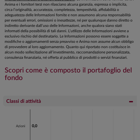
Anima e i fornitori terzi non rilasciano alcuna garanzia, espressa o implicita,
circa l’originalità, accuratezza, completezza, tempestività, affidabilità o
adeguatezza delle Informazioni fornite e non assumono alcuna responsabilità
per eventuali errori, omissioni o inesattezze, né per qualunque danno diretto o
indiretto derivante dall’uso delle Informazioni, anche qualora siano stati
informati della possibilità di tali danni. L’utilizzo delle Informazioni avviene a
esclusivo rischio del destinatario. Le Informazioni possono essere soggette a
modifiche o aggiornamenti senza preavviso e Anima non assume alcun obbligo
di provvedere al loro aggiornamento. Quanto qui riportato non costituisce in
alcun modo sollecitazione all’investimento, raccomandazione personalizzata,
consulenza finanziaria, né offerta al pubblico di prodotti o servizi finanziari.
Scopri come è composto il portafoglio del
fondo
Classi di attività
Chart
Bar chart with 3 bars.
0,0
0,0
Azioni
View as data table, Chart
The chart has 1 X axis displaying categories.