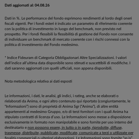
Dati aggiornati al: 04.08.26
Dati in %. Le performance del fondo esprimono rendimenti al lordo degli oneri
fiscali vigenti. Per i fondi esteri è indicato un parametro di riferimento coerente
con la politica di investimento in luogo del benchmark, non previsto nel
prospetto. Per i fondi flessibili la flessibilità di gestione del Fondo non consente
di individuare un benchmark di mercato coerente con i rischi connessi con la
politica di investimento del Fondo medesimo.
* Indice Fideuram di Categoria Obbligazionari Altre Specializzazioni. I valori
dell’indice all’ultima data disponibile sono stimati e suscettibili di modifiche. I
dati saranno aggiornati con quelli ufficiali, non appena disponibili.
Nota metodologica relativa ai dati esposti
Le informazioni, i dati, le analisi, gli indici, i rating, anche se elaborati o
rielaborati da Anima, e ogni altro contenuto qui riportato (congiuntamente, le
“Informazioni”) sono di proprietà di Anima Sgr (“Anima”), di altre entità
appartenenti al medesimo Gruppo, e/o di terzi fornitori con i quali Anima ha
stipulato contratti di licenza d’uso. Le Informazioni sono messe a disposizione
esclusivamente in formato non manipolabile e sono fornite per uso interno del
destinatario e
non possono essere, in tutto o in parte, riprodotte, diffuse,
trasmesse, distribuite, pubblicate, modificate, comunicate a terzi o utilizzate per
finalità commerciali o ulteriori elaborazioni
. Le Informazioni sono fornite “as is”.