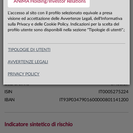
ANIMA Holding/Investor Relations
122,9 mln €
Patrimonio classe F 31.07.26
L'accesso al sito con il profilo selezionato equivale a presa
visione ed accettazione delle Avvertenze Legali, dell'Informativa
sulla Privacy e delle Cookie Policy. Indicazioni per la scelta del
Carta di identità
profilo utente sono disponibili nella sezione "Tipologie di utenti".;
Linea
Mercati
TIPOLOGIE DI UTENTI
Sistema
Sistema Anima
Macrocategoria
Obbligazionari
AVVERTENZE LEGALI
Categoria Assogestioni
Obbligazionari Altre Specializzazioni
PRIVACY POLICY
Domicilio
Italia
Data di avvio
07.08.17
ISIN
IT0005275224
IBAN
IT93P0347901600000801141200
Indicatore sintetico di rischio