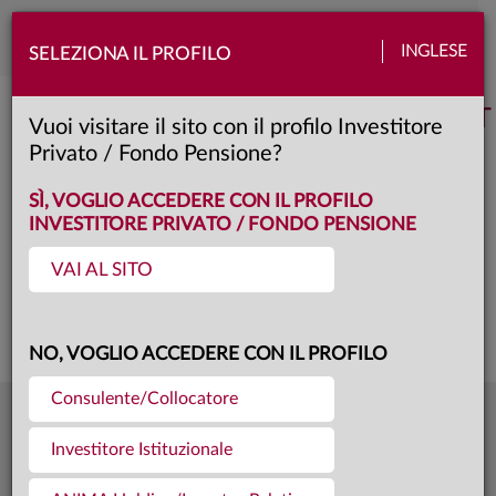
Toggle
INGLESE
SELEZIONA IL PROFILO
naviga
Anima Obbligazionario High Yield BT
Vuoi visitare il sito con il profilo Investitore
Privato / Fondo Pensione?
F
Classe:
KID
SCHEDA
SÌ, VOGLIO ACCEDERE CON IL PROFILO
INVESTITORE PRIVATO / FONDO PENSIONE
VAI AL SITO
Questa è una comunicazione di marketing. Si prega di consultare il prospetto e
il documento contenente le informazioni chiave per gli investitori prima di
prendere una decisione finale di investimento.
NO, VOGLIO ACCEDERE CON IL PROFILO
Consulente/Collocatore
5,920
Ultima quota
€
Investitore Istituzionale
04.08.26
782,1 mln €
Patrimonio fondo
31.07.26