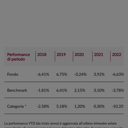
Performance
2018
2019
2020
2021
2022
di periodo
Fondo
-6,41%
6,75%
-0,24%
3,92%
-6,63%
Benchmark
-1,81%
6,41%
2,15%
3,10%
-3,78%
Categoria *
-2,58%
5,18%
1,20%
0,30%
-10,35%
La performance YTD (da inizio anno) è aggiornata all’ultimo trimestre solare