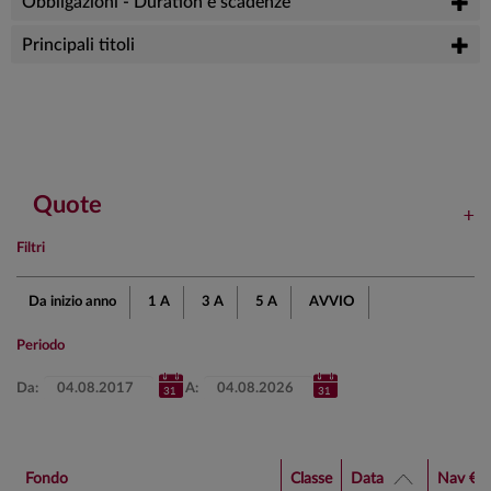
Obbligazioni - Duration e scadenze
Principali titoli
Quote
Filtri
Da inizio anno
1 A
3 A
5 A
AVVIO
Periodo
Da:
A:
Fondo
Classe
Data
Nav €