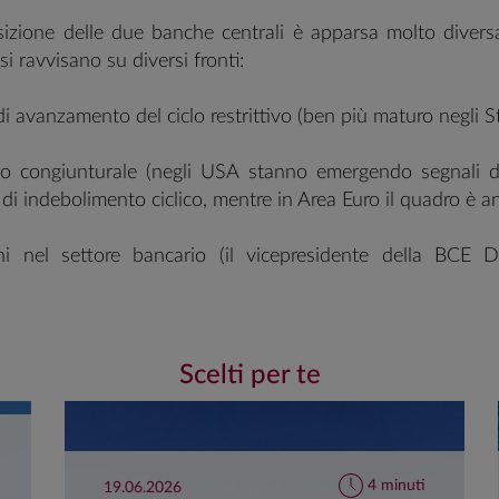
sizione delle due banche centrali è apparsa molto diversa
si ravvisano su diversi fronti:
di avanzamento del ciclo restrittivo (ben più maturo negli St
io congiunturale (negli USA stanno emergendo segnali d
 di indebolimento ciclico, mentre in Area Euro il quadro è a
oni nel settore bancario (il vicepresidente della BCE
ato che gli istituti in difficoltà oltre Oceano condivido
 che non si ritrovano in Area Euro, come la dimensione, la
 dei rischi dal lato degli attivi e del passivo e la vulnerabil
Scelti per te
esto,
le due banche centrali hanno fornito indicazioni molt
4 minuti
19.06.2026