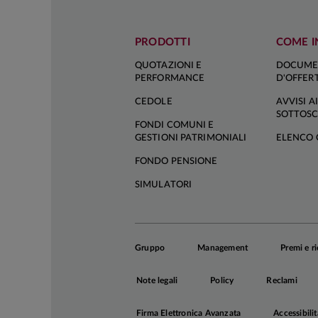
pausa non è in 
PRODOTTI
COME I
La fermezza d
Tightening,
ina
QUOTAZIONI E
DOCUME
PERFORMANCE
D'OFFER
comporterà un a
euro entro fine
CEDOLE
AVVISI AI
SOTTOSC
di stampa, no
FONDI COMUNI E
massiccio rimbo
GESTIONI PATRIMONIALI
ELENCO 
FONDO PENSIONE
In questo con
SIMULATORI
locale di aggres
la rotta con la
al più presto
giugno, luglio
Gruppo
Management
Premi e r
spingersi a 3,
Note legali
Policy
Reclami
Tassi ufficiali
Firma Elettronica Avanzata
Accessibilit