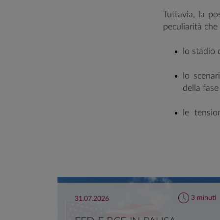
Tuttavia, la po
peculiarità che 
lo stadio 
lo scenar
della fase
le tensi
sottoline
fragilità
geografica
tasso).
In questo cont
3 minuti
31.07.2026
futuro.