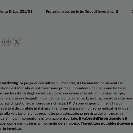
llo ex D.Lgs. 231/01
Protezione contro le truffe sugli investimenti
i marketing
. Si prega di consultare il Prospetto, il Documento contenente le
stione e il Modulo di sottoscrizione prima di prendere una decisione finale di
anche i diritti degli investitori, possono essere ottenuti in qualsiasi tempo,
ione e presso i Soggetti Incaricati del collocamento. È, inoltre, possibile ottenere
cietà di gestione del fondo su richiesta. I KID sono disponibili nella lingua
rospetto è disponibile in italiano. I rendimenti passati non sono indicativi di quelli
to alla valutazione di appropriatezza o adeguatezza prevista dalla normativa
ificare in ogni momento le informazioni riportate.
Il valore dell’investimento e il
sì come diminuire e, al momento del rimborso, l’investitore potrebbe ricevere 
nte investito.