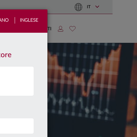
IT
IANO
INGLESE
TIZIE
AREA CLIENTI
tore