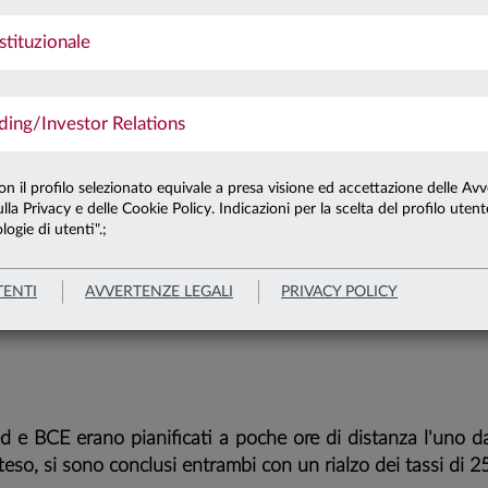
stituzionale
To
E BCE,
ng/Investor Relations
PETTIVE DIVERSE
con il profilo selezionato equivale a presa visione ed accettazione delle Avv
lla Privacy e delle Cookie Policy. Indicazioni per la scelta del profilo uten
Economia
logie di utenti".;
li Stati Uniti il picco del ciclo restritti
TENTI
AVVERTENZE LEGALI
PRIVACY POLICY
o raggiunto, in Area Euro “c’è ancora strada 
d e BCE erano pianificati a poche ore di distanza l'uno da
so, si sono conclusi entrambi con un rialzo dei tassi di 2