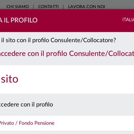
CHI SIAMO
CONTATTI
LAVORA CON NOI
 IL PROFILO
ITAL
COME INVESTIRE
SOSTENIBILITÀ
EDUCATIONAL
NO
 il sito con il profilo Consulente/Collocatore?
 accedere con il profilo Consulente/Colloca
 sito
cedere con il profilo
 Privato / Fondo Pensione