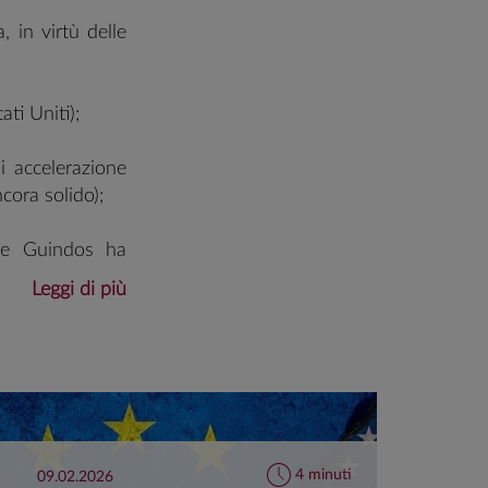
, in virtù delle
ati Uniti);
i accelerazione
ncora solido);
 De Guindos ha
no una serie di
Leggi di più
 concentrazione
ità al rischio di
o diverse per il
4 minuti
09.02.2026
23.