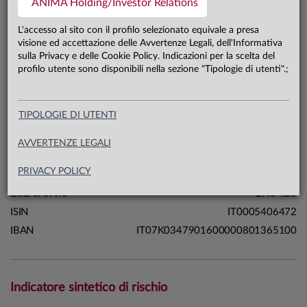
ANIMA Holding/Investor Relations
4,9 mln €
Patrimonio classe Y 31.07.26
L'accesso al sito con il profilo selezionato equivale a presa
visione ed accettazione delle Avvertenze Legali, dell'Informativa
sulla Privacy e delle Cookie Policy. Indicazioni per la scelta del
Carta di identità
profilo utente sono disponibili nella sezione "Tipologie di utenti".;
Linea
Mercati
TIPOLOGIE DI UTENTI
Sistema
Macrocategoria
Azionari
AVVERTENZE LEGALI
Categoria Assogestioni
Azionari Internazionali
PRIVACY POLICY
Domicilio
Italia
Data di avvio
27.04.20
ISIN
IT0005406472
IBAN
IT07K0347901600000801365100
Indicatore sintetico di rischio