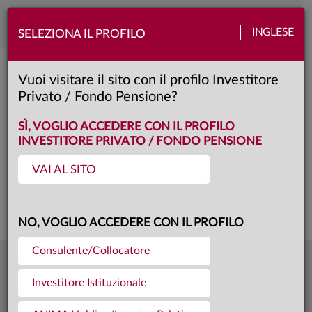
Toggle
INGLESE
SELEZIONA IL PROFILO
naviga
Anima Azionario Internazionale
Vuoi visitare il sito con il profilo Investitore
Privato / Fondo Pensione?
Y
Classe:
SÌ, VOGLIO ACCEDERE CON IL PROFILO
INVESTITORE PRIVATO / FONDO PENSIONE
VAI AL SITO
Questa è una comunicazione di marketing. Si prega di consultare il prospetto e
il documento contenente le informazioni chiave per gli investitori prima di
prendere una decisione finale di investimento.
NO, VOGLIO ACCEDERE CON IL PROFILO
Consulente/Collocatore
11,712
Ultima quota
€
Investitore Istituzionale
04.08.26
195,4 mln €
Patrimonio fondo
31.07.26