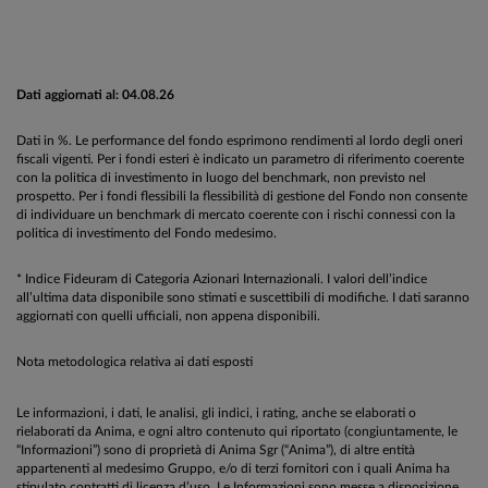
Dati aggiornati al: 04.08.26
Dati in %. Le performance del fondo esprimono rendimenti al lordo degli oneri
fiscali vigenti. Per i fondi esteri è indicato un parametro di riferimento coerente
con la politica di investimento in luogo del benchmark, non previsto nel
prospetto. Per i fondi flessibili la flessibilità di gestione del Fondo non consente
di individuare un benchmark di mercato coerente con i rischi connessi con la
politica di investimento del Fondo medesimo.
* Indice Fideuram di Categoria Azionari Internazionali. I valori dell’indice
all’ultima data disponibile sono stimati e suscettibili di modifiche. I dati saranno
aggiornati con quelli ufficiali, non appena disponibili.
Nota metodologica relativa ai dati esposti
Le informazioni, i dati, le analisi, gli indici, i rating, anche se elaborati o
rielaborati da Anima, e ogni altro contenuto qui riportato (congiuntamente, le
“Informazioni”) sono di proprietà di Anima Sgr (“Anima”), di altre entità
appartenenti al medesimo Gruppo, e/o di terzi fornitori con i quali Anima ha
stipulato contratti di licenza d’uso. Le Informazioni sono messe a disposizione