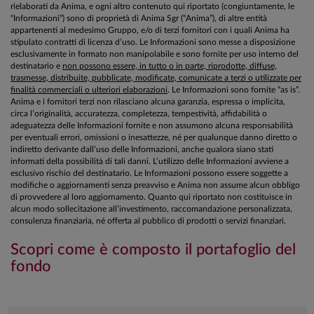
rielaborati da Anima, e ogni altro contenuto qui riportato (congiuntamente, le
“Informazioni”) sono di proprietà di Anima Sgr (“Anima”), di altre entità
appartenenti al medesimo Gruppo, e/o di terzi fornitori con i quali Anima ha
stipulato contratti di licenza d’uso. Le Informazioni sono messe a disposizione
esclusivamente in formato non manipolabile e sono fornite per uso interno del
destinatario e
non possono essere, in tutto o in parte, riprodotte, diffuse,
trasmesse, distribuite, pubblicate, modificate, comunicate a terzi o utilizzate per
finalità commerciali o ulteriori elaborazioni
. Le Informazioni sono fornite “as is”.
Anima e i fornitori terzi non rilasciano alcuna garanzia, espressa o implicita,
circa l’originalità, accuratezza, completezza, tempestività, affidabilità o
adeguatezza delle Informazioni fornite e non assumono alcuna responsabilità
per eventuali errori, omissioni o inesattezze, né per qualunque danno diretto o
indiretto derivante dall’uso delle Informazioni, anche qualora siano stati
informati della possibilità di tali danni. L’utilizzo delle Informazioni avviene a
esclusivo rischio del destinatario. Le Informazioni possono essere soggette a
modifiche o aggiornamenti senza preavviso e Anima non assume alcun obbligo
di provvedere al loro aggiornamento. Quanto qui riportato non costituisce in
alcun modo sollecitazione all’investimento, raccomandazione personalizzata,
consulenza finanziaria, né offerta al pubblico di prodotti o servizi finanziari.
Scopri come è composto il portafoglio del
fondo