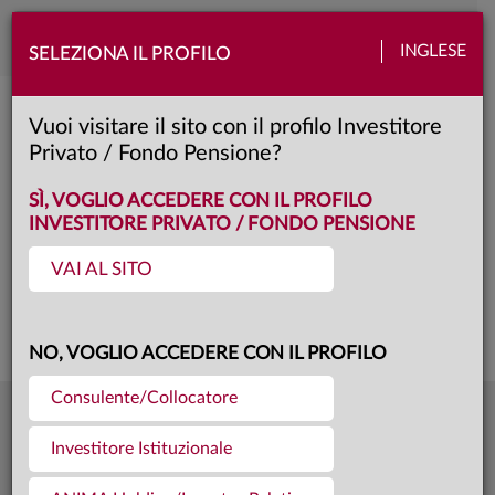
Toggle
INGLESE
SELEZIONA IL PROFILO
naviga
Anima Azionario Internazionale
Vuoi visitare il sito con il profilo Investitore
Privato / Fondo Pensione?
A
Classe:
KID
SÌ, VOGLIO ACCEDERE CON IL PROFILO
INVESTITORE PRIVATO / FONDO PENSIONE
VAI AL SITO
Questa è una comunicazione di marketing. Si prega di consultare il prospetto e
il documento contenente le informazioni chiave per gli investitori prima di
prendere una decisione finale di investimento.
NO, VOGLIO ACCEDERE CON IL PROFILO
Consulente/Collocatore
11,032
Ultima quota
€
Investitore Istituzionale
04.08.26
195,4 mln €
Patrimonio fondo
31.07.26