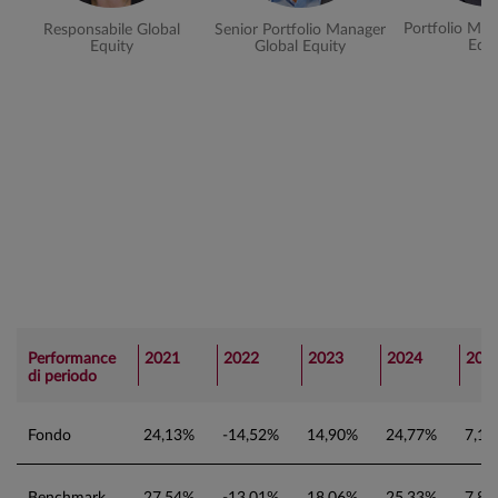
Portfolio Man
Responsabile Global
Senior Portfolio Manager
Equi
Equity
Global Equity
Performance
2021
2022
2023
2024
202
di periodo
Fondo
24,13%
-14,52%
14,90%
24,77%
7,1
Benchmark
27,54%
-13,01%
18,06%
25,33%
7,8