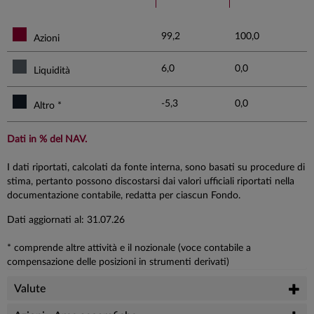
99,2
100,0
Azioni
6,0
0,0
Liquidità
-5,3
0,0
Altro *
Dati in % del NAV.
I dati riportati, calcolati da fonte interna, sono basati su procedure di
stima, pertanto possono discostarsi dai valori ufficiali riportati nella
documentazione contabile, redatta per ciascun Fondo.
Dati aggiornati al: 31.07.26
* comprende altre attività e il nozionale (voce contabile a
compensazione delle posizioni in strumenti derivati)
Valute