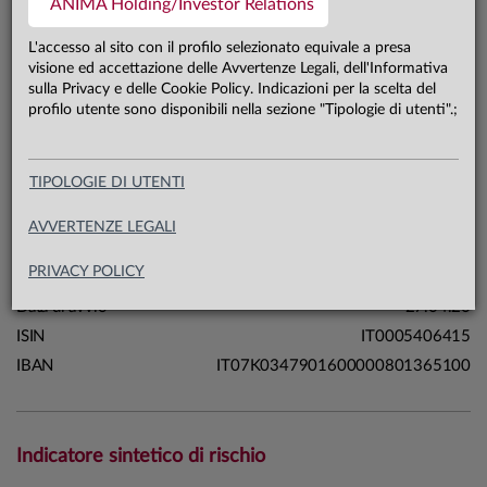
ANIMA Holding/Investor Relations
0,0 mln €
Patrimonio classe A 31.07.26
L'accesso al sito con il profilo selezionato equivale a presa
visione ed accettazione delle Avvertenze Legali, dell'Informativa
sulla Privacy e delle Cookie Policy. Indicazioni per la scelta del
Carta di identità
profilo utente sono disponibili nella sezione "Tipologie di utenti".;
Linea
Mercati
TIPOLOGIE DI UTENTI
Sistema
Macrocategoria
Azionari
AVVERTENZE LEGALI
Categoria Assogestioni
Azionari Internazionali
PRIVACY POLICY
Domicilio
Italia
Data di avvio
27.04.20
ISIN
IT0005406415
IBAN
IT07K0347901600000801365100
Indicatore sintetico di rischio