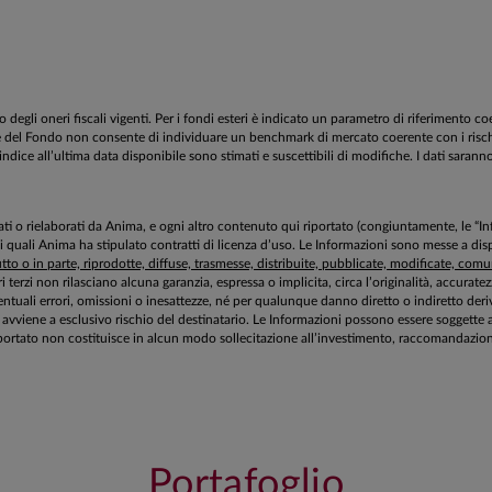
egli oneri fiscali vigenti. Per i fondi esteri è indicato un parametro di riferimento c
estione del Fondo non consente di individuare un benchmark di mercato coerente con i ri
’indice all’ultima data disponibile sono stimati e suscettibili di modifiche. I dati sarann
aborati o rielaborati da Anima, e ogni altro contenuto qui riportato (congiuntamente, le “
 i quali Anima ha stipulato contratti di licenza d’uso. Le Informazioni sono messe a 
to o in parte, riprodotte, diffuse, trasmesse, distribuite, pubblicate, modificate, comuni
ri terzi non rilasciano alcuna garanzia, espressa o implicita, circa l’originalità, accurat
tuali errori, omissioni o inesattezze, né per qualunque danno diretto o indiretto deriv
zioni avviene a esclusivo rischio del destinatario. Le Informazioni possono essere sogg
ortato non costituisce in alcun modo sollecitazione all’investimento, raccomandazione 
Portafoglio