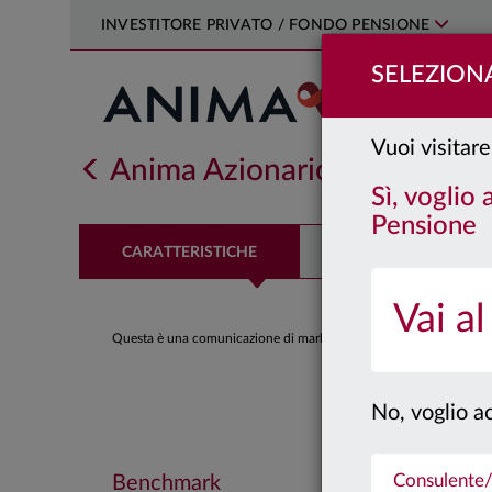
INVESTITORE PRIVATO / FONDO PENSIONE
SELEZIONA
Vuoi visitare
Anima Azionario Internazion
Sì, voglio
Pensione
CARATTERISTICHE
PERFORMANCE
Vai al
Questa è una comunicazione di marketing. Si prega di consultare il
No, voglio ac
Consulente/
Benchmark