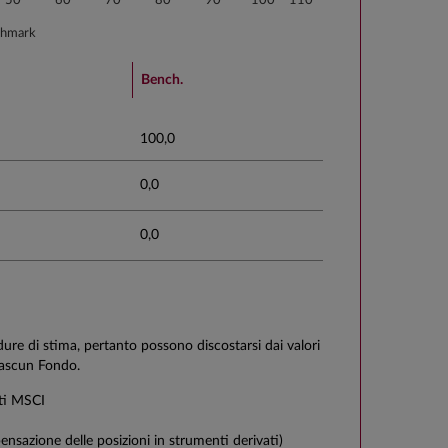
50
60
70
80
90
100
110
chmark
Bench.
100,0
0,0
0,0
edure di stima, pertanto possono discostarsi dai valori
ciascun Fondo.
ti MSCI
ensazione delle posizioni in strumenti derivati)