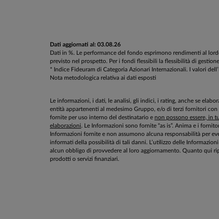
Dati aggiornati al: 03.08.26
Dati in %. Le performance del fondo esprimono rendimenti al lordo d
previsto nel prospetto. Per i fondi flessibili la flessibilità di g
* Indice Fideuram di Categoria Azionari Internazionali. I valori dell
Nota metodologica relativa ai dati esposti
Le informazioni, i dati, le analisi, gli indici, i rating, anche se el
entità appartenenti al medesimo Gruppo, e/o di terzi fornitori con
fornite per uso interno del destinatario e
non possono essere, in tut
elaborazioni
. Le Informazioni sono fornite “as is”. Anima e i fornito
Informazioni fornite e non assumono alcuna responsabilità per even
informati della possibilità di tali danni. L’utilizzo delle Informa
alcun obbligo di provvedere al loro aggiornamento. Quanto qui rip
prodotti o servizi finanziari.