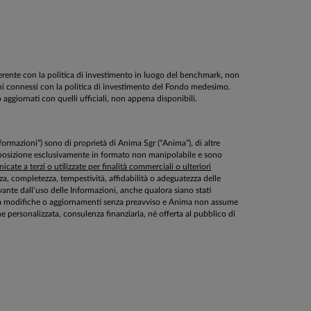
oerente con la politica di investimento in luogo del benchmark, non
schi connessi con la politica di investimento del Fondo medesimo.
o aggiornati con quelli ufficiali, non appena disponibili.
Informazioni”) sono di proprietà di Anima Sgr (“Anima”), di altre
disposizione esclusivamente in formato non manipolabile e sono
cate a terzi o utilizzate per finalità commerciali o ulteriori
ezza, completezza, tempestività, affidabilità o adeguatezza delle
ante dall’uso delle Informazioni, anche qualora siano stati
ette a modifiche o aggiornamenti senza preavviso e Anima non assume
personalizzata, consulenza finanziaria, né offerta al pubblico di