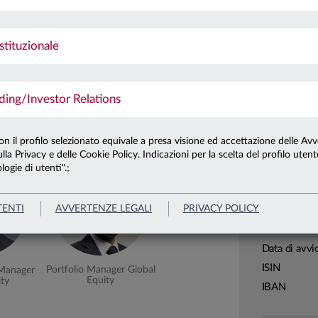
Ultima qu
ione con un indice o un paniere di
Patrimonio 
stituzionale
Patrimonio 
ng/Investor Relations
Carta di
Linea
con il profilo selezionato equivale a presa visione ed accettazione delle Avv
osina
Andrea Chiappini
lla Privacy e delle Cookie Policy. Indicazioni per la scelta del profilo uten
Sistema
logie di utenti".;
Macrocatego
Categoria
TENTI
AVVERTENZE LEGALI
PRIVACY POLICY
Assogestion
Domicilio
Data di avvi
ISIN
Portfolio Manager Global
 Manager
Equity
ity
IBAN