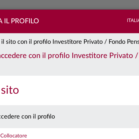
 IL PROFILO
ITAL
 il sito con il profilo Investitore Privato / Fondo Pe
ale
Classe:
FD
 accedere con il profilo Investitore Privato 
PORTAFOGLIO
QUOTE E CEDOLE
 sito
 prospetto e il documento contenente le informazioni chiave per gli investitori prima 
Caratteristiche
cedere con il profilo
Collocatore