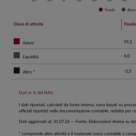
-20
-10
0
10
20
30
40
Fondo
Ben
End of interactive chart.
Classi di attività
Fondo
99,2
Azioni
6,0
Liquidità
-5,3
Altro *
Dati in % del NAV.
I dati riportati, calcolati da fonte interna, sono basati su proc
ufficiali riportati nella documentazione contabile, redatta per 
Dati aggiornati al:
31.07.26
— Fonte: Elaborazioni Anima su da
* comprende altre attività e il nozionale (voce contabile a comp