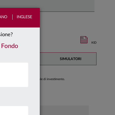
IANO
INGLESE
nsione?
KID
/ Fondo
DOCUMENTAZIONE
SIMULATORI
di prendere una decisione finale di investimento.