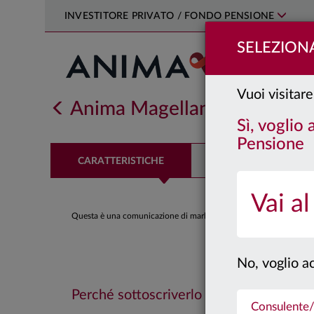
INVESTITORE PRIVATO / FONDO PENSIONE
SELEZIONA
Vuoi visitare
Anima Magellano
Classe:
R
Sì, voglio
Pensione
CARATTERISTICHE
PERFORMANCE
Vai al
Questa è una comunicazione di marketing. Si prega di consultare il
No, voglio ac
Perché sottoscriverlo
Consulente/