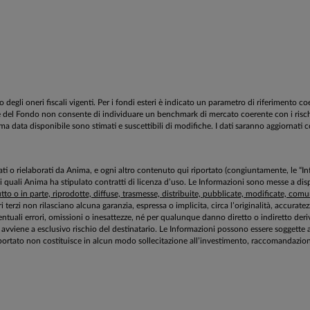
egli oneri fiscali vigenti. Per i fondi esteri è indicato un parametro di riferimento c
estione del Fondo non consente di individuare un benchmark di mercato coerente con i ri
tima data disponibile sono stimati e suscettibili di modifiche. I dati saranno aggiornati c
aborati o rielaborati da Anima, e ogni altro contenuto qui riportato (congiuntamente, le “
 i quali Anima ha stipulato contratti di licenza d’uso. Le Informazioni sono messe a 
to o in parte, riprodotte, diffuse, trasmesse, distribuite, pubblicate, modificate, comuni
ri terzi non rilasciano alcuna garanzia, espressa o implicita, circa l’originalità, accurat
tuali errori, omissioni o inesattezze, né per qualunque danno diretto o indiretto deriv
zioni avviene a esclusivo rischio del destinatario. Le Informazioni possono essere sogg
ortato non costituisce in alcun modo sollecitazione all’investimento, raccomandazione 