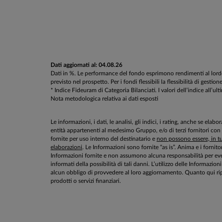
Dati aggiornati al: 04.08.26
Dati in %. Le performance del fondo esprimono rendimenti al lordo d
previsto nel prospetto. Per i fondi flessibili la flessibilità di g
* Indice Fideuram di Categoria Bilanciati. I valori dell’indice all’ul
Nota metodologica relativa ai dati esposti
Le informazioni, i dati, le analisi, gli indici, i rating, anche se el
entità appartenenti al medesimo Gruppo, e/o di terzi fornitori con
fornite per uso interno del destinatario e
non possono essere, in tut
elaborazioni
. Le Informazioni sono fornite “as is”. Anima e i fornito
Informazioni fornite e non assumono alcuna responsabilità per even
informati della possibilità di tali danni. L’utilizzo delle Informa
alcun obbligo di provvedere al loro aggiornamento. Quanto qui rip
prodotti o servizi finanziari.