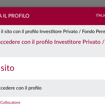
 IL PROFILO
ITAL
 il sito con il profilo Investitore Privato / Fondo Pe
 accedere con il profilo Investitore Privato 
PORTAFOGLIO
QUOTE
 sito
 prospetto e il documento contenente le informazioni chiave per gli investitori prima 
Caratteristiche
cedere con il profilo
Collocatore