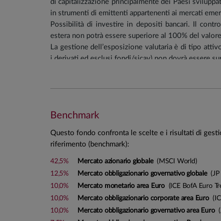
di capitalizzazione principalmente dei Paesi sviluppa
in strumenti di emittenti appartenenti ai mercati eme
Possibilità di investire in depositi bancari. Il cont
estera non potrà essere superiore al 100% del valor
La gestione dell’esposizione valutaria è di tipo atti
i derivati ed esclusi fondi/sicav) non dovrà essere su
Vengono tendenzialmente esclusi gli investimenti dir
operano nei settori legati alla produzione di sigaret
settore della produzione di armi nucleari, nonché ne
gioco (la classificazione settoriale degli emittenti è 
Benchmark
prevalente rilevato dai principali info provider).
Saranno, inoltre, tendenzialmente escluse società i
Questo fondo confronta le scelte e i risultati di gest
produzione o alla commercializzazione di carbone t
riferimento (benchmark):
Il Fondo può investire l’intero portafoglio in OICR, 
vigente, gestiti dalla SGR e/o da altre Società di ges
42,5%
Mercato azionario globale
(MSCI World)
12,5%
Mercato obbligazionario governativo globale
(JP 
Portafoglio tendenziale
:
10,0%
Mercato monetario area Euro
(ICE BofA Euro Tre
10,0%
Mercato obbligazionario corporate area Euro
(IC
Investimenti obbligazionari: 40%
10,0%
Mercato obbligazionario governativo area Euro
(
Investimenti azionari: 50%