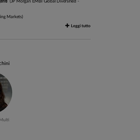
enti
(JP Morgan EMBI Global Diversified -
ng Markets)
Leggi tutto
 non superiore al 75%
 ad un benchmark, pertanto il gestore ha
chini
 in funzione dell'obiettivo e della politica
ziario globale volto ad individuare ed
tematiche o settoriali) da applicare al
tendenze individuate
Multi
alità di crescita dei singoli emittenti su cui
i opportunità d’investimento sul mercato.