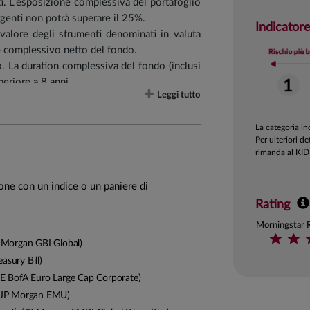
ti. L’esposizione complessiva del portafoglio
rgenti non potrà superare il 25%.
Indicatore
rovalore degli strumenti denominati in valuta
e complessivo netto del fondo.
vo. La duration complessiva del fondo (inclusi
periore a 8 anni.
Leggi tutto
etti in strumenti finanziari di emittenti che
te e di altri prodotti contenenti tabacco, nel
La categoria i
ll’ambito della gestione di casinò e case da
Per ulteriori de
effettuata sulla base dell'attività commerciale
rimanda al KID
 cui ricavi riconducibili all’utilizzo, alla
ione con un indice o un paniere di
ermico superino una quota massima del 30%.
Rating
di cui FIA nei limiti previsti dalla normativa
tione del Gruppo.
Morningstar 
Morgan GBI Global)
asury Bill)
E BofA Euro Large Cap Corporate)
JP Morgan EMU)