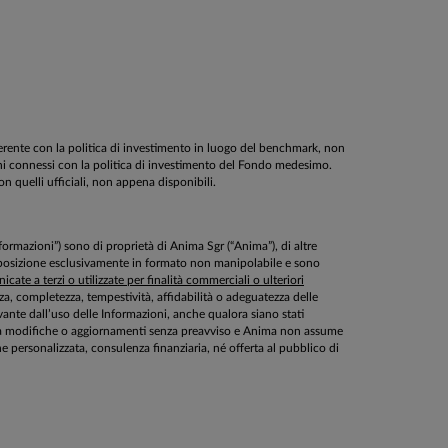
oerente con la politica di investimento in luogo del benchmark, non
schi connessi con la politica di investimento del Fondo medesimo.
on quelli ufficiali, non appena disponibili.
Informazioni”) sono di proprietà di Anima Sgr (“Anima”), di altre
disposizione esclusivamente in formato non manipolabile e sono
cate a terzi o utilizzate per finalità commerciali o ulteriori
ezza, completezza, tempestività, affidabilità o adeguatezza delle
ante dall’uso delle Informazioni, anche qualora siano stati
ette a modifiche o aggiornamenti senza preavviso e Anima non assume
personalizzata, consulenza finanziaria, né offerta al pubblico di