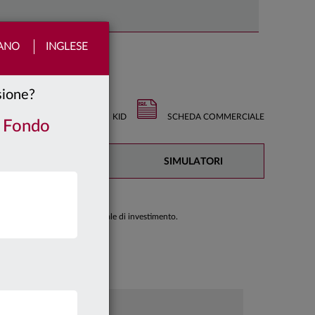
IANO
INGLESE
nsione?
KID
SCHEDA COMMERCIALE
/ Fondo
DOCUMENTAZIONE
SIMULATORI
di prendere una decisione finale di investimento.