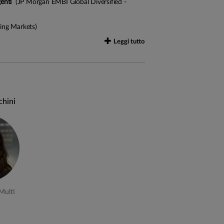
enti
(JP Morgan EMBI Global Diversified -
ng Markets)
Leggi tutto
 non superiore al 75%
 ad un benchmark, pertanto il gestore ha
chini
 in funzione dell'obiettivo e della politica
ziario globale volto ad individuare ed
tematiche o settoriali) da applicare al
tendenze individuate
Multi
alità di crescita dei singoli emittenti su cui
i opportunità d’investimento sul mercato.