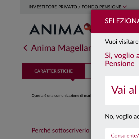
INVESTITORE PRIVATO / FONDO PENSIONE
SELEZIONA
Vuoi visitare
Anima Magellano
Classe:
F
Sì, voglio
Pensione
CARATTERISTICHE
PERFORMANCE
Vai al
Questa è una comunicazione di marketing. Si prega di consultare il
No, voglio ac
Perché sottoscriverlo
Consulente/