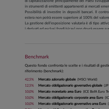
di capitalizzazione principalmente dei Paesi sviluppa
in strumenti di emittenti appartenenti ai mercati eme
Possibilità di investire in depositi bancari. Il cont
estera non potrà essere superiore al 100% del valor
La gestione dell’esposizione valutaria è di tipo atti
i derivati ed esclusi fondi/sicav) non dovrà essere su
Vengono tendenzialmente esclusi gli investimenti dir
operano nei settori legati alla produzione di sigaret
settore della produzione di armi nucleari, nonché ne
gioco (la classificazione settoriale degli emittenti è 
Benchmark
prevalente rilevato dai principali info provider).
Saranno, inoltre, tendenzialmente escluse società i
Questo fondo confronta le scelte e i risultati di gest
produzione o alla commercializzazione di carbone t
riferimento (benchmark):
Il Fondo può investire l’intero portafoglio in OICR, 
vigente, gestiti dalla SGR e/o da altre Società di ges
42,5%
Mercato azionario globale
(MSCI World)
12,5%
Mercato obbligazionario governativo globale
(JP 
Portafoglio tendenziale
:
10,0%
Mercato monetario area Euro
(ICE BofA Euro Tre
10,0%
Mercato obbligazionario corporate area Euro
(IC
Investimenti obbligazionari: 40%
10,0%
Mercato obbligazionario governativo area Euro
(
Investimenti azionari: 50%