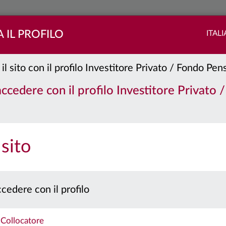
 IL PROFILO
ITAL
 il sito con il profilo Investitore Privato / Fondo Pe
 accedere con il profilo Investitore Privato 
PORTAFOGLIO
QUOTE
 sito
 prospetto e il documento contenente le informazioni chiave per gli investitori prima 
Caratteristiche
cedere con il profilo
Collocatore