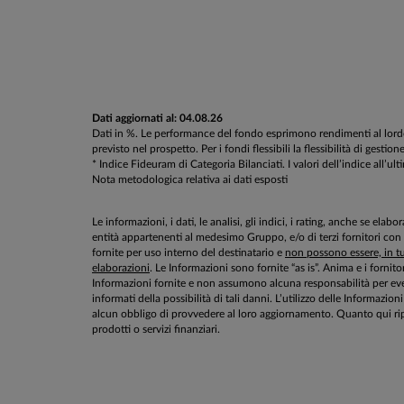
Dati aggiornati al: 04.08.26
Dati in %. Le performance del fondo esprimono rendimenti al lordo d
previsto nel prospetto. Per i fondi flessibili la flessibilità di g
* Indice Fideuram di Categoria Bilanciati. I valori dell’indice all’ul
Nota metodologica relativa ai dati esposti
Le informazioni, i dati, le analisi, gli indici, i rating, anche se el
entità appartenenti al medesimo Gruppo, e/o di terzi fornitori con
fornite per uso interno del destinatario e
non possono essere, in tut
elaborazioni
. Le Informazioni sono fornite “as is”. Anima e i fornito
Informazioni fornite e non assumono alcuna responsabilità per even
informati della possibilità di tali danni. L’utilizzo delle Informa
alcun obbligo di provvedere al loro aggiornamento. Quanto qui rip
prodotti o servizi finanziari.