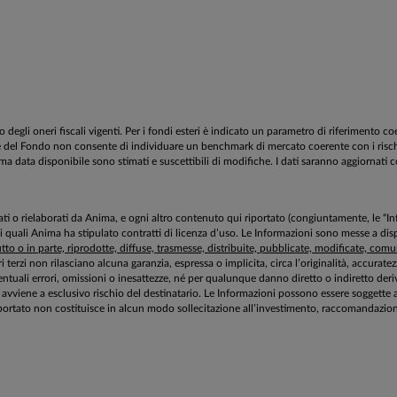
egli oneri fiscali vigenti. Per i fondi esteri è indicato un parametro di riferimento c
estione del Fondo non consente di individuare un benchmark di mercato coerente con i ri
tima data disponibile sono stimati e suscettibili di modifiche. I dati saranno aggiornati c
aborati o rielaborati da Anima, e ogni altro contenuto qui riportato (congiuntamente, le “
 i quali Anima ha stipulato contratti di licenza d’uso. Le Informazioni sono messe a 
to o in parte, riprodotte, diffuse, trasmesse, distribuite, pubblicate, modificate, comuni
ri terzi non rilasciano alcuna garanzia, espressa o implicita, circa l’originalità, accurat
tuali errori, omissioni o inesattezze, né per qualunque danno diretto o indiretto deriv
zioni avviene a esclusivo rischio del destinatario. Le Informazioni possono essere sogg
ortato non costituisce in alcun modo sollecitazione all’investimento, raccomandazione 