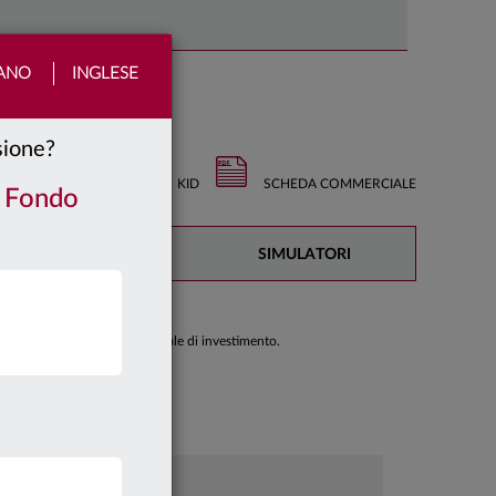
IANO
INGLESE
nsione?
KID
SCHEDA COMMERCIALE
/ Fondo
DOCUMENTAZIONE
SIMULATORI
di prendere una decisione finale di investimento.