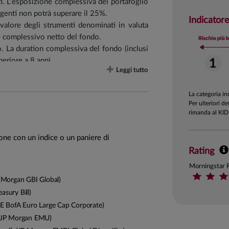
ti. L’esposizione complessiva del portafoglio
rgenti non potrà superare il 25%.
Indicatore
rovalore degli strumenti denominati in valuta
e complessivo netto del fondo.
vo. La duration complessiva del fondo (inclusi
periore a 8 anni.
Leggi tutto
etti in strumenti finanziari di emittenti che
te e di altri prodotti contenenti tabacco, nel
La categoria i
ll’ambito della gestione di casinò e case da
Per ulteriori de
effettuata sulla base dell'attività commerciale
rimanda al KID
 cui ricavi riconducibili all’utilizzo, alla
ione con un indice o un paniere di
ermico superino una quota massima del 30%.
Rating
di cui FIA nei limiti previsti dalla normativa
tione del Gruppo.
Morningstar 
Morgan GBI Global)
asury Bill)
E BofA Euro Large Cap Corporate)
JP Morgan EMU)