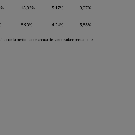
8%
13,82%
5,17%
8,07%
%
8,90%
4,24%
5,88%
ncide con la performance annua dell’anno solare precedente.