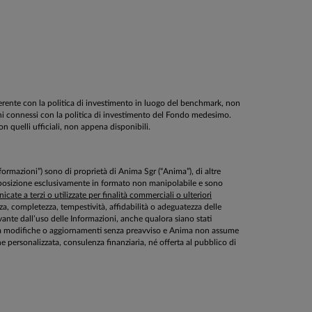
oerente con la politica di investimento in luogo del benchmark, non
schi connessi con la politica di investimento del Fondo medesimo.
on quelli ufficiali, non appena disponibili.
Informazioni”) sono di proprietà di Anima Sgr (“Anima”), di altre
disposizione esclusivamente in formato non manipolabile e sono
cate a terzi o utilizzate per finalità commerciali o ulteriori
ezza, completezza, tempestività, affidabilità o adeguatezza delle
ante dall’uso delle Informazioni, anche qualora siano stati
ette a modifiche o aggiornamenti senza preavviso e Anima non assume
personalizzata, consulenza finanziaria, né offerta al pubblico di