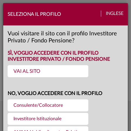
Toggle
INGLESE
SELEZIONA IL PROFILO
naviga
Anima Magellano
Vuoi visitare il sito con il profilo Investitore
Privato / Fondo Pensione?
AD
Classe:
KID
SCHEDA
SÌ, VOGLIO ACCEDERE CON IL PROFILO
INVESTITORE PRIVATO / FONDO PENSIONE
VAI AL SITO
Questa è una comunicazione di marketing. Si prega di consultare il prospetto e
il documento contenente le informazioni chiave per gli investitori prima di
prendere una decisione finale di investimento.
NO, VOGLIO ACCEDERE CON IL PROFILO
Consulente/Collocatore
6,202
Ultima quota
€
Investitore Istituzionale
04.08.26
1489,8 mln €
Patrimonio fondo
31.07.26