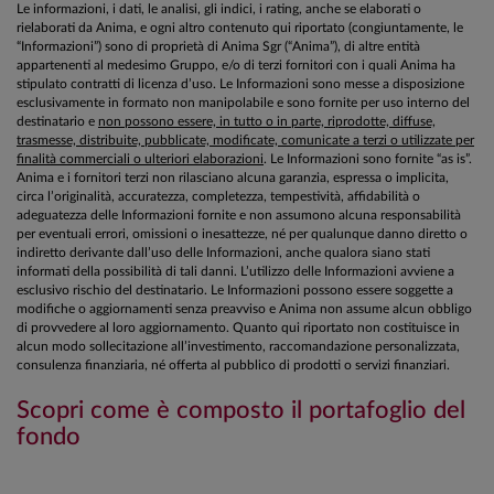
Le informazioni, i dati, le analisi, gli indici, i rating, anche se elaborati o
rielaborati da Anima, e ogni altro contenuto qui riportato (congiuntamente, le
“Informazioni”) sono di proprietà di Anima Sgr (“Anima”), di altre entità
appartenenti al medesimo Gruppo, e/o di terzi fornitori con i quali Anima ha
stipulato contratti di licenza d’uso. Le Informazioni sono messe a disposizione
esclusivamente in formato non manipolabile e sono fornite per uso interno del
destinatario e
non possono essere, in tutto o in parte, riprodotte, diffuse,
trasmesse, distribuite, pubblicate, modificate, comunicate a terzi o utilizzate per
finalità commerciali o ulteriori elaborazioni
. Le Informazioni sono fornite “as is”.
Anima e i fornitori terzi non rilasciano alcuna garanzia, espressa o implicita,
circa l’originalità, accuratezza, completezza, tempestività, affidabilità o
adeguatezza delle Informazioni fornite e non assumono alcuna responsabilità
per eventuali errori, omissioni o inesattezze, né per qualunque danno diretto o
indiretto derivante dall’uso delle Informazioni, anche qualora siano stati
informati della possibilità di tali danni. L’utilizzo delle Informazioni avviene a
esclusivo rischio del destinatario. Le Informazioni possono essere soggette a
modifiche o aggiornamenti senza preavviso e Anima non assume alcun obbligo
di provvedere al loro aggiornamento. Quanto qui riportato non costituisce in
alcun modo sollecitazione all’investimento, raccomandazione personalizzata,
consulenza finanziaria, né offerta al pubblico di prodotti o servizi finanziari.
Scopri come è composto il portafoglio del
fondo