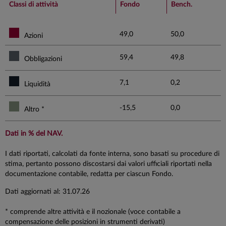
Classi di attività
Fondo
Bench.
49,0
50,0
Azioni
59,4
49,8
Obbligazioni
7,1
0,2
Liquidità
-15,5
0,0
Altro *
Dati in % del NAV.
I dati riportati, calcolati da fonte interna, sono basati su procedure di
stima, pertanto possono discostarsi dai valori ufficiali riportati nella
documentazione contabile, redatta per ciascun Fondo.
Dati aggiornati al: 31.07.26
* comprende altre attività e il nozionale (voce contabile a
compensazione delle posizioni in strumenti derivati)