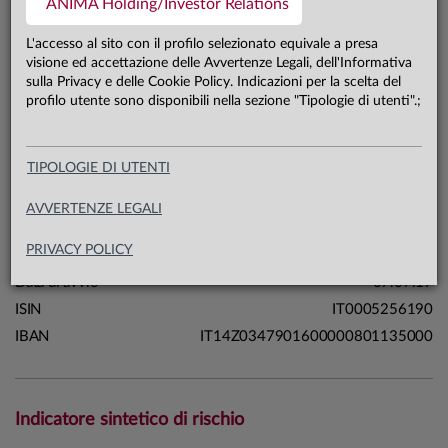
ANIMA Holding/Investor Relations
182,8 mln €
Patrimonio classe AD 31.07.26
L'accesso al sito con il profilo selezionato equivale a presa
visione ed accettazione delle Avvertenze Legali, dell'Informativa
sulla Privacy e delle Cookie Policy. Indicazioni per la scelta del
Carta di identità
profilo utente sono disponibili nella sezione "Tipologie di utenti".;
Linea
Profili
TIPOLOGIE DI UTENTI
Sistema
Sistema Anima
Macrocategoria
Multi-asset
AVVERTENZE LEGALI
Categoria Assogestioni
Bilanciati
PRIVACY POLICY
Domicilio
Italia
Data di avvio
07.07.17
ISIN
IT0005256190
IBAN
IT14Z0347901600000801135000
Indicatore sintetico di rischio