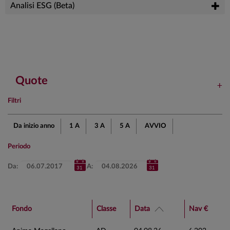
Analisi ESG (Beta)
Quote
Filtri
Da inizio anno
1 A
3 A
5 A
AVVIO
Periodo
Da:
A:
Fondo
Classe
Data
Nav €