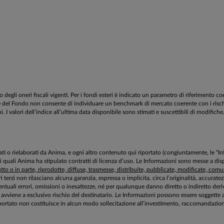
egli oneri fiscali vigenti. Per i fondi esteri è indicato un parametro di riferimento c
estione del Fondo non consente di individuare un benchmark di mercato coerente con i ri
 I valori dell’indice all’ultima data disponibile sono stimati e suscettibili di modifiche
aborati o rielaborati da Anima, e ogni altro contenuto qui riportato (congiuntamente, le “
 i quali Anima ha stipulato contratti di licenza d’uso. Le Informazioni sono messe a 
to o in parte, riprodotte, diffuse, trasmesse, distribuite, pubblicate, modificate, comuni
ri terzi non rilasciano alcuna garanzia, espressa o implicita, circa l’originalità, accurat
tuali errori, omissioni o inesattezze, né per qualunque danno diretto o indiretto deriv
zioni avviene a esclusivo rischio del destinatario. Le Informazioni possono essere sogg
ortato non costituisce in alcun modo sollecitazione all’investimento, raccomandazione 