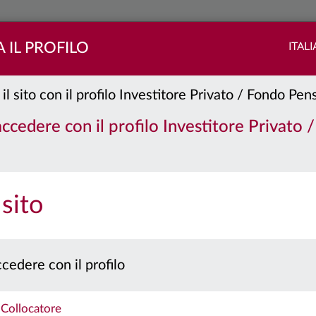
 IL PROFILO
ITAL
 il sito con il profilo Investitore Privato / Fondo Pe
e:
A
 accedere con il profilo Investitore Privato 
PORTAFOGLIO
QUOTE
 sito
 prospetto e il documento contenente le informazioni chiave per gli investitori prima 
Caratteristiche
cedere con il profilo
Collocatore