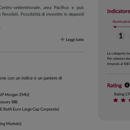
.
entro-settentrionale, area Pacifico e può
Indicatore
flessibili. Possibilità di investire in depositi
.
Leggi tutto
La categoria i
tari: 85%
Per ulteriori de
rimanda al KID
ione con un indice o un paniere di
% e il 90%; ETF, LTE, fondi/sicav passivi e
Rating
Rating C
JP Morgan EMU)
contenuta (tra 10% e 30%).
asury Bill)
E BofA Euro Large Cap Corporate)
ico, e orientato a cogliere selettivamente le
ng Markets)
.