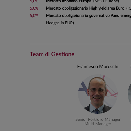
5,0%
Mercato azionario Europa
(MSCI Europe)
Trattandosi di fondo di fondi il gestore investe in q
5,0%
Mercato obbligazionario High yield area Euro
(IC
ANIMA e si avvale anche dell’utilizzo di strategie 
5,0%
Mercato obbligazionario governativo Paesi emerg
miglioramento in termini di efficienza del portafogli
Hedged in EUR)
Team di Gestione
Francesco Moreschi
Senior Portfolio Manager
Multi Manager