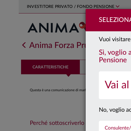
INVESTITORE PRIVATO / FONDO PENSIONE
SELEZIONA
Vuoi visitare
Anima Forza Prudente
Class
Sì, voglio
Pensione
CARATTERISTICHE
PERFORMANCE
Vai al
Questa è una comunicazione di marketing. Si prega di consultare il
No, voglio ac
Perché sottoscriverlo
Consulente/