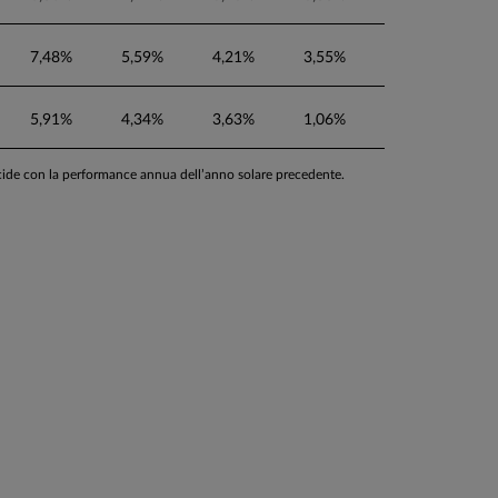
7,48%
5,59%
4,21%
3,55%
5,91%
4,34%
3,63%
1,06%
ncide con la performance annua dell’anno solare precedente.