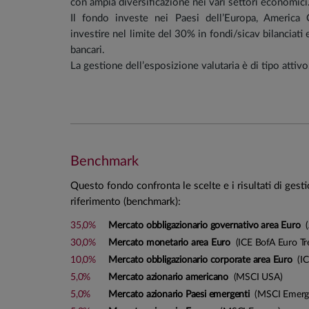
con ampia diversificazione nei vari settori economici
Il fondo investe nei Paesi dell’Europa, America C
investire nel limite del 30% in fondi/sicav bilanciati e 
bancari.
La gestione dell’esposizione valutaria è di tipo attivo
Portafoglio tendenziale
:
Investimenti in fondi/sicav obbligazionari e mone
Benchmark
Investimenti in fondi/sicav azionari: 15%
Questo fondo confronta le scelte e i risultati di gest
li>Investe in fondi/sicav: del Gruppo ANIMA tra il 70
riferimento (benchmark):
indicizzati tra il 10% e il 30%
35,0%
Mercato obbligazionario governativo area Euro
(
Il fondo è esposto al rischio di cambio in misura 
30,0%
Mercato monetario area Euro
(ICE BofA Euro Tre
10,0%
Mercato obbligazionario corporate area Euro
(IC
Stile di gestione
5,0%
Mercato azionario americano
(MSCI USA)
Lo stile di gestione adottato è di tipo attivo, dinam
5,0%
Mercato azionario Paesi emergenti
(MSCI Emergi
opportunità offerte da ciascun mercato di riferimento