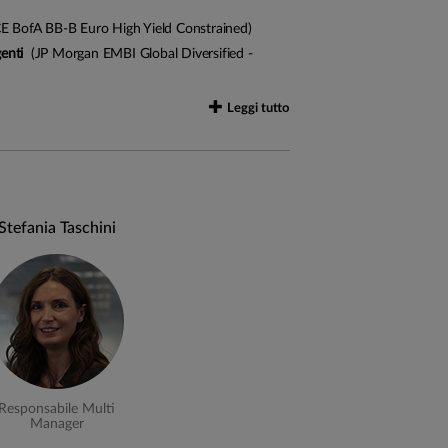
uote dei migliori fondi comuni e sicav di casa
E BofA BB-B Euro High Yield Constrained)
di tipo passivo laddove queste consentano un
enti
(JP Morgan EMBI Global Diversified -
o strategico implementato.
Leggi tutto
Stefania Taschini
Responsabile Multi
Manager