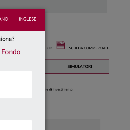
IANO
INGLESE
nsione?
KID
SCHEDA COMMERCIALE
/ Fondo
DOCUMENTAZIONE
SIMULATORI
di prendere una decisione finale di investimento.