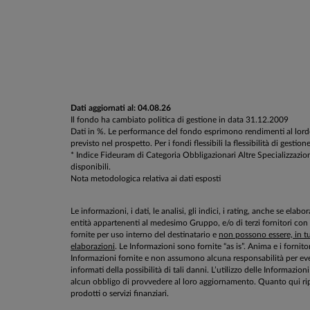
Dati aggiornati al: 04.08.26
Il fondo ha cambiato politica di gestione in data 31.12.2009
Dati in %. Le performance del fondo esprimono rendimenti al lordo d
previsto nel prospetto. Per i fondi flessibili la flessibilità di g
* Indice Fideuram di Categoria Obbligazionari Altre Specializzazioni.
disponibili.
Nota metodologica relativa ai dati esposti
Le informazioni, i dati, le analisi, gli indici, i rating, anche se el
entità appartenenti al medesimo Gruppo, e/o di terzi fornitori con
fornite per uso interno del destinatario e
non possono essere, in tut
elaborazioni
. Le Informazioni sono fornite “as is”. Anima e i fornito
Informazioni fornite e non assumono alcuna responsabilità per even
informati della possibilità di tali danni. L’utilizzo delle Informa
alcun obbligo di provvedere al loro aggiornamento. Quanto qui rip
prodotti o servizi finanziari.