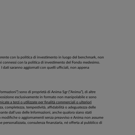
oerente con la politica di investimento in luogo del benchmark, non
schi connessi con la politica di investimento del Fondo medesimo.
. I dati saranno aggiornati con quelli ufficiali, non appena
Informazioni”) sono di proprietà di Anima Sgr (“Anima”), di altre
disposizione esclusivamente in formato non manipolabile e sono
cate a terzi o utilizzate per finalità commerciali o ulteriori
ezza, completezza, tempestività, affidabilità o adeguatezza delle
ante dall’uso delle Informazioni, anche qualora siano stati
ette a modifiche o aggiornamenti senza preavviso e Anima non assume
personalizzata, consulenza finanziaria, né offerta al pubblico di