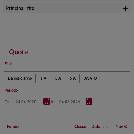
Principali titoli
Quote
Filtri
Da inizio anno
1 A
3 A
5 A
AVVIO
Periodo
Da:
A:
Fondo
Classe
Data
Nav €