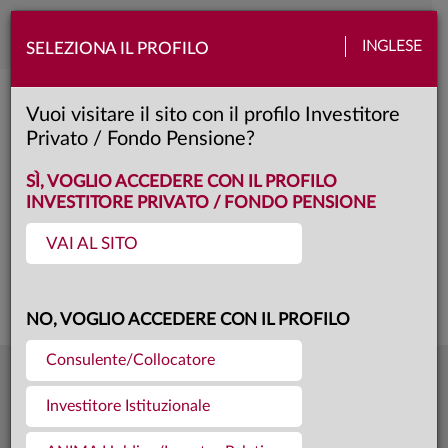
Toggle
INGLESE
SELEZIONA IL PROFILO
naviga
Anima Obbligazionario High Yield
Vuoi visitare il sito con il profilo Investitore
Privato / Fondo Pensione?
F
Classe:
KID
SCHEDA
SÌ, VOGLIO ACCEDERE CON IL PROFILO
INVESTITORE PRIVATO / FONDO PENSIONE
VAI AL SITO
Questa è una comunicazione di marketing. Si prega di consultare il prospetto e
il documento contenente le informazioni chiave per gli investitori prima di
prendere una decisione finale di investimento.
NO, VOGLIO ACCEDERE CON IL PROFILO
Consulente/Collocatore
6,682
Ultima quota
€
Investitore Istituzionale
04.08.26
306,8 mln €
Patrimonio fondo
31.07.26