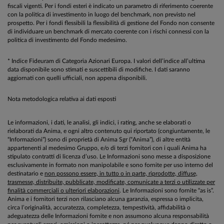
fiscali vigenti. Per i fondi esteri è indicato un parametro di riferimento coerente
con la politica di investimento in luogo del benchmark, non previsto nel
prospetto. Per i fondi flessibili la flessibilità di gestione del Fondo non consente
di individuare un benchmark di mercato coerente con i rischi connessi con la
politica di investimento del Fondo medesimo.
* Indice Fideuram di Categoria Azionari Europa. I valori dell’indice all’ultima
data disponibile sono stimati e suscettibili di modifiche. I dati saranno
aggiornati con quelli ufficiali, non appena disponibili.
Nota metodologica relativa ai dati esposti
Le informazioni, i dati, le analisi, gli indici, i rating, anche se elaborati o
rielaborati da Anima, e ogni altro contenuto qui riportato (congiuntamente, le
“Informazioni”) sono di proprietà di Anima Sgr (“Anima”), di altre entità
appartenenti al medesimo Gruppo, e/o di terzi fornitori con i quali Anima ha
stipulato contratti di licenza d’uso. Le Informazioni sono messe a disposizione
esclusivamente in formato non manipolabile e sono fornite per uso interno del
destinatario e
non possono essere, in tutto o in parte, riprodotte, diffuse,
trasmesse, distribuite, pubblicate, modificate, comunicate a terzi o utilizzate per
finalità commerciali o ulteriori elaborazioni
. Le Informazioni sono fornite “as is”.
Anima e i fornitori terzi non rilasciano alcuna garanzia, espressa o implicita,
circa l’originalità, accuratezza, completezza, tempestività, affidabilità o
adeguatezza delle Informazioni fornite e non assumono alcuna responsabilità