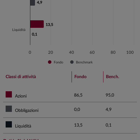
4,9
4,9
13,5
13,5
Liquidità
0,1
0,1
0
20
40
60
80
100
Fondo
Benchmark
End of interactive chart.
Classi di attività
Fondo
Bench.
86,5
95,0
Azioni
0,0
4,9
Obbligazioni
13,5
0,1
Liquidità