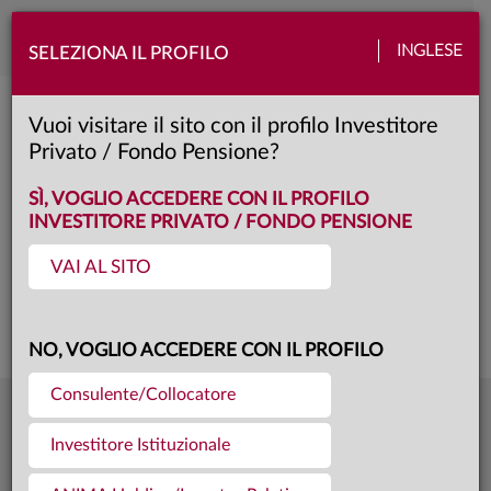
Toggle
INGLESE
SELEZIONA IL PROFILO
naviga
Anima Selezione Europa
Vuoi visitare il sito con il profilo Investitore
Privato / Fondo Pensione?
B
Classe:
KID
SCHEDA
SÌ, VOGLIO ACCEDERE CON IL PROFILO
INVESTITORE PRIVATO / FONDO PENSIONE
VAI AL SITO
Questa è una comunicazione di marketing. Si prega di consultare il prospetto e
il documento contenente le informazioni chiave per gli investitori prima di
prendere una decisione finale di investimento.
NO, VOGLIO ACCEDERE CON IL PROFILO
Consulente/Collocatore
37,187
Ultima quota
€
Investitore Istituzionale
04.08.26
999,9 mln €
Patrimonio fondo
31.07.26