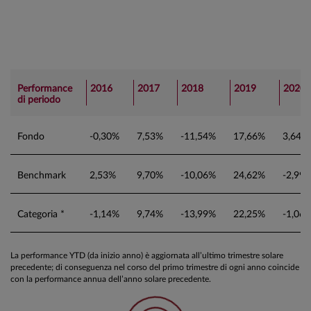
Performance
2016
2017
2018
2019
2020
di periodo
Fondo
-0,30%
7,53%
-11,54%
17,66%
3,64%
Benchmark
2,53%
9,70%
-10,06%
24,62%
-2,99
Categoria *
-1,14%
9,74%
-13,99%
22,25%
-1,06
La performance YTD (da inizio anno) è aggiornata all’ultimo trimestre solare
precedente; di conseguenza nel corso del primo trimestre di ogni anno coincide
con la performance annua dell’anno solare precedente.