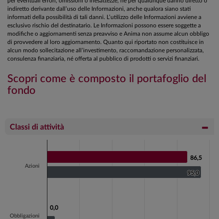
per eventuali errori, omissioni o inesattezze, né per qualunque danno diretto o
indiretto derivante dall’uso delle Informazioni, anche qualora siano stati
informati della possibilità di tali danni. L’utilizzo delle Informazioni avviene a
esclusivo rischio del destinatario. Le Informazioni possono essere soggette a
modifiche o aggiornamenti senza preavviso e Anima non assume alcun obbligo
di provvedere al loro aggiornamento. Quanto qui riportato non costituisce in
alcun modo sollecitazione all’investimento, raccomandazione personalizzata,
consulenza finanziaria, né offerta al pubblico di prodotti o servizi finanziari.
Scopri come è composto il portafoglio del
fondo
Classi di attività
Chart
Bar chart with 2 data series.
86,5
86,5
Azioni
View as data table, Chart
95,0
95,0
The chart has 1 X axis displaying categories.
The chart has 1 Y axis displaying values. Data ranges fr
0,0
0,0
Obbligazioni