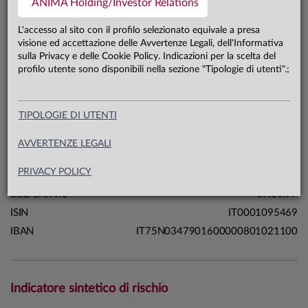
ANIMA Holding/Investor Relations
528,1 mln €
Patrimonio classe B 31.07.26
L'accesso al sito con il profilo selezionato equivale a presa
visione ed accettazione delle Avvertenze Legali, dell'Informativa
sulla Privacy e delle Cookie Policy. Indicazioni per la scelta del
Carta di identità
profilo utente sono disponibili nella sezione "Tipologie di utenti".;
Linea
Mercati
TIPOLOGIE DI UTENTI
Sistema
Sistema Anima
Macrocategoria
Azionari
AVVERTENZE LEGALI
Categoria Assogestioni
Azionari Europa
PRIVACY POLICY
Domicilio
Italia
Data di avvio
09.06.97
ISIN
IT0001095469
IBAN
IT75N0347901600000801021100
Indicatore sintetico di rischio