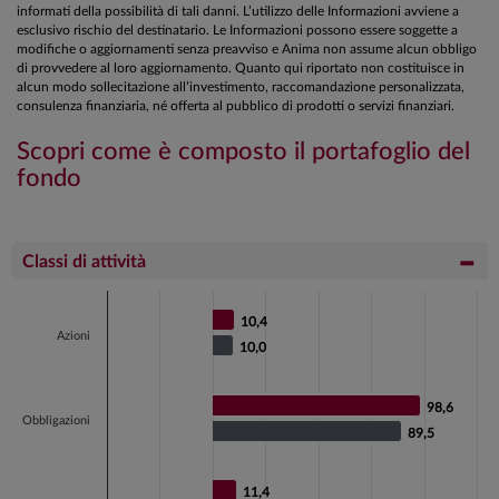
informati della possibilità di tali danni. L’utilizzo delle Informazioni avviene a
esclusivo rischio del destinatario. Le Informazioni possono essere soggette a
modifiche o aggiornamenti senza preavviso e Anima non assume alcun obbligo
di provvedere al loro aggiornamento. Quanto qui riportato non costituisce in
alcun modo sollecitazione all’investimento, raccomandazione personalizzata,
consulenza finanziaria, né offerta al pubblico di prodotti o servizi finanziari.
Scopri come è composto il portafoglio del
fondo
Classi di attività
Chart
10,4
10,4
Bar chart with 2 data series.
Azioni
10,0
10,0
View as data table, Chart
The chart has 1 X axis displaying categories.
98,6
98,6
The chart has 1 Y axis displaying values. Data ranges fr
Obbligazioni
89,5
89,5
11,4
11,4