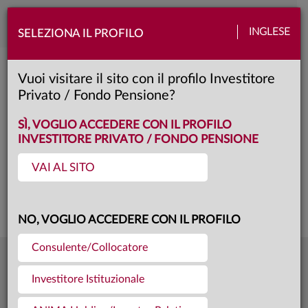
Toggle
INGLESE
SELEZIONA IL PROFILO
naviga
Anima Sforzesco
Vuoi visitare il sito con il profilo Investitore
Privato / Fondo Pensione?
F
Classe:
KID
SÌ, VOGLIO ACCEDERE CON IL PROFILO
INVESTITORE PRIVATO / FONDO PENSIONE
VAI AL SITO
Questa è una comunicazione di marketing. Si prega di consultare il prospetto e
il documento contenente le informazioni chiave per gli investitori prima di
prendere una decisione finale di investimento.
NO, VOGLIO ACCEDERE CON IL PROFILO
Consulente/Collocatore
14,308
Ultima quota
€
Investitore Istituzionale
04.08.26
1906,8 mln €
Patrimonio fondo
31.07.26