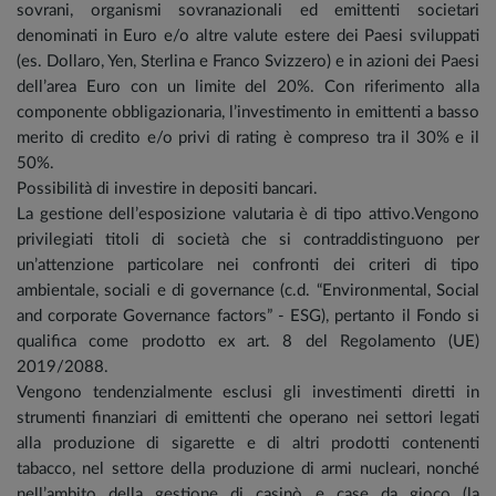
sovrani, organismi sovranazionali ed emittenti societari
denominati in Euro e/o altre valute estere dei Paesi sviluppati
(es. Dollaro, Yen, Sterlina e Franco Svizzero) e in azioni dei Paesi
dell’area Euro con un limite del 20%. Con riferimento alla
componente obbligazionaria, l’investimento in emittenti a basso
merito di credito e/o privi di rating è compreso tra il 30% e il
50%.
Possibilità di investire in depositi bancari.
La gestione dell’esposizione valutaria è di tipo attivo.Vengono
privilegiati titoli di società che si contraddistinguono per
un’attenzione particolare nei confronti dei criteri di tipo
ambientale, sociali e di governance (c.d. “Environmental, Social
and corporate Governance factors” - ESG), pertanto il Fondo si
qualifica come prodotto ex art. 8 del Regolamento (UE)
2019/2088.
Vengono tendenzialmente esclusi gli investimenti diretti in
strumenti finanziari di emittenti che operano nei settori legati
alla produzione di sigarette e di altri prodotti contenenti
tabacco, nel settore della produzione di armi nucleari, nonché
nell’ambito della gestione di casinò e case da gioco (la