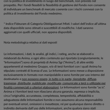
con la politica di investimento in luogo del benchmark, non previsto nel
prospetto. Per i fondi flessibili la flessibilità di gestione del Fondo non consente
di individuare un benchmark di mercato coerente con i rischi connessi con la
politica di investimento del Fondo medesimo.
* Indice Fideuram di Categoria Obbligazionari Misti. I valori dell’indice all’ultima
data disponibile sono stimati e suscettibili di modifiche. I dati saranno
aggiornati con quelli ufficiali, non appena disponibili.
Nota metodologica relativa ai dati esposti
Le informazioni, i dati, le analisi, gli indici, i rating, anche se elaborati o
rielaborati da Anima, e ogni altro contenuto qui riportato (congiuntamente, le
“Informazioni”) sono di proprietà di Anima Sgr (“Anima”), di altre entità
appartenenti al medesimo Gruppo, e/o di terzi fornitori con i quali Anima ha
stipulato contratti di licenza d’uso. Le Informazioni sono messe a disposizione
esclusivamente in formato non manipolabile e sono fornite per uso interno del
destinatario e
non possono essere, in tutto o in parte, riprodotte, diffuse,
trasmesse, distribuite, pubblicate, modificate, comunicate a terzi o utilizzate per
finalità commerciali o ulteriori elaborazioni
. Le Informazioni sono fornite “as is”.
Anima e i fornitori terzi non rilasciano alcuna garanzia, espressa o implicita,
circa l’originalità, accuratezza, completezza, tempestività, affidabilità o
adeguatezza delle Informazioni fornite e non assumono alcuna responsabilità
per eventuali errori, omissioni o inesattezze, né per qualunque danno diretto o
indiretto derivante dall’uso delle Informazioni, anche qualora siano stati