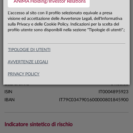
ANIMA Holding/Investor Relations
4,1 mln €
Patrimonio classe F 31.07.26
L'accesso al sito con il profilo selezionato equivale a presa
visione ed accettazione delle Avvertenze Legali, dell'Informativa
sulla Privacy e delle Cookie Policy. Indicazioni per la scelta del
Carta di identità
profilo utente sono disponibili nella sezione "Tipologie di utenti".;
Linea
Profili
TIPOLOGIE DI UTENTI
Sistema
Sistema Anima
Macrocategoria
Multi-asset
AVVERTENZE LEGALI
Categoria Assogestioni
Obbligazionari Misti
PRIVACY POLICY
Domicilio
Italia
Data di avvio
04.03.13
ISIN
IT0004895923
IBAN
IT79C0347901600000801845900
Indicatore sintetico di rischio