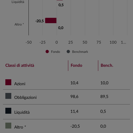
Liquidità
0,5
0,5
-20,5
-20,5
Altro *
0,0
0,0
-50
-25
0
25
50
75
100
1…
Fondo
Benchmark
End of interactive chart.
Classi di attività
Fondo
Bench.
10,4
10,0
Azioni
98,6
89,5
Obbligazioni
11,4
0,5
Liquidità
-20,5
0,0
Altro *