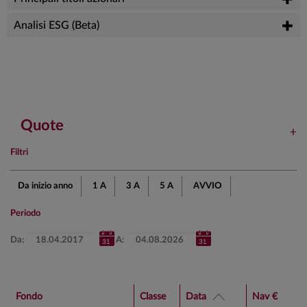
Analisi ESG (Beta)
Quote
Filtri
Da inizio anno
1 A
3 A
5 A
AVVIO
Periodo
Da:
A:
Fondo
Classe
Data
Nav €