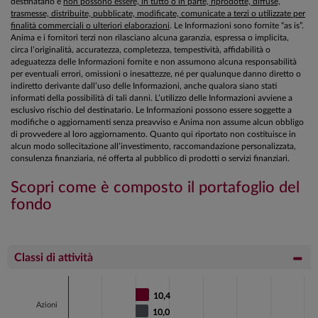
destinatario e
non possono essere, in tutto o in parte, riprodotte, diffuse,
trasmesse, distribuite, pubblicate, modificate, comunicate a terzi o utilizzate per
finalità commerciali o ulteriori elaborazioni
. Le Informazioni sono fornite “as is”.
Anima e i fornitori terzi non rilasciano alcuna garanzia, espressa o implicita,
circa l’originalità, accuratezza, completezza, tempestività, affidabilità o
adeguatezza delle Informazioni fornite e non assumono alcuna responsabilità
per eventuali errori, omissioni o inesattezze, né per qualunque danno diretto o
indiretto derivante dall’uso delle Informazioni, anche qualora siano stati
informati della possibilità di tali danni. L’utilizzo delle Informazioni avviene a
esclusivo rischio del destinatario. Le Informazioni possono essere soggette a
modifiche o aggiornamenti senza preavviso e Anima non assume alcun obbligo
di provvedere al loro aggiornamento. Quanto qui riportato non costituisce in
alcun modo sollecitazione all’investimento, raccomandazione personalizzata,
consulenza finanziaria, né offerta al pubblico di prodotti o servizi finanziari.
Scopri come è composto il portafoglio del
fondo
Classi di attività
Chart
10,4
10,4
Bar chart with 2 data series.
Azioni
10,0
10,0