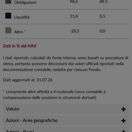
98,6
89,5
Obbligazioni
11,4
0,5
Liquidità
-20,5
0,0
Altro *
Dati in % del NAV.
I dati riportati, calcolati da fonte interna, sono basati su procedure di
stima, pertanto possono discostarsi dai valori ufficiali riportati nella
documentazione contabile, redatta per ciascun Fondo.
Dati aggiornati al: 31.07.26
* comprende altre attività e il nozionale (voce contabile a
compensazione delle posizioni in strumenti derivati)
Valute
Azioni - Aree geografiche
Azioni - Paesi