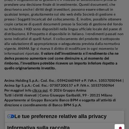
prendere una decisione finale di investimento. Questi documenti, che
descrivono anche i diritti degli investitori, possono essere ottenuti in
qualsiasi tempo, gratuitamente sul sito web della Società di gestione e
presso i Soggetti Incaricati del collocamento. È, inoltre, possibile ottenere
copie cartacee di questi documenti presso la Società di gestione del fondo
su richiesta. I KID sono disponibili nella lingua ufficiale locale del paese di
distribuzione. Il Prospetto è disponibile in italiano. I rendimenti passati non
sono indicativi di quelli futuri. Il collocamento del prodotto è sottoposto
alla valutazione di appropriatezza o adeguatezza prevista dalla normativa
vigente. ANIMA Sgr si riserva il diritto di modificare in ogni momento le
informazioni riportate.
Il valore dell’investimento e il rendimento che ne
deriva possono aumentare così come diminuire e, al momento del
rimborso, l’investitore potrebbe ricevere un importo inferiore rispetto a
quello originariamente investito.
Anima Holding S.p.A.: Cod. fisc.: 05942660969 e P. IVA n. 10537050964 |
Anima Sgr S.p.A.: Cod. fisc.: 07507200157 e P. IVA n. 10537050964
Per maggiori info
clicca qui
. © 2026 Gruppo Anima
Tutti i diritti riservati | Corso Giuseppe Garibaldi, 99 - 20121 Milano
Appartenente al Gruppo Bancario Banco BPM e soggetta all'attività di
direzione e coordinamento di Banco BPM S.p.A.
Le tue preferenze relative alla privacy
Informativa sulla raccolta