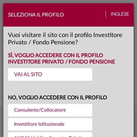
Toggle
INGLESE
SELEZIONA IL PROFILO
naviga
Anima Sforzesco
Vuoi visitare il sito con il profilo Investitore
Privato / Fondo Pensione?
A
Classe:
KID
SCHEDA
SÌ, VOGLIO ACCEDERE CON IL PROFILO
INVESTITORE PRIVATO / FONDO PENSIONE
VAI AL SITO
Questa è una comunicazione di marketing. Si prega di consultare il prospetto e
il documento contenente le informazioni chiave per gli investitori prima di
prendere una decisione finale di investimento.
NO, VOGLIO ACCEDERE CON IL PROFILO
Consulente/Collocatore
13,135
Ultima quota
€
Investitore Istituzionale
04.08.26
1906,8 mln €
Patrimonio fondo
31.07.26