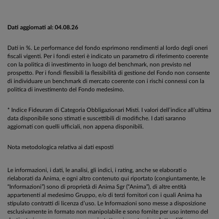
Dati aggiornati al: 04.08.26
Dati in %. Le performance del fondo esprimono rendimenti al lordo degli oneri
fiscali vigenti. Per i fondi esteri è indicato un parametro di riferimento coerente
con la politica di investimento in luogo del benchmark, non previsto nel
prospetto. Per i fondi flessibili la flessibilità di gestione del Fondo non consente
di individuare un benchmark di mercato coerente con i rischi connessi con la
politica di investimento del Fondo medesimo.
* Indice Fideuram di Categoria Obbligazionari Misti. I valori dell’indice all’ultima
data disponibile sono stimati e suscettibili di modifiche. I dati saranno
aggiornati con quelli ufficiali, non appena disponibili.
Nota metodologica relativa ai dati esposti
Le informazioni, i dati, le analisi, gli indici, i rating, anche se elaborati o
rielaborati da Anima, e ogni altro contenuto qui riportato (congiuntamente, le
“Informazioni”) sono di proprietà di Anima Sgr (“Anima”), di altre entità
appartenenti al medesimo Gruppo, e/o di terzi fornitori con i quali Anima ha
stipulato contratti di licenza d’uso. Le Informazioni sono messe a disposizione
esclusivamente in formato non manipolabile e sono fornite per uso interno del