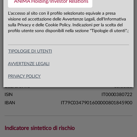
ANIMA Holding/Investor Relations
1744,7 mln €
Patrimonio classe A 31.07.26
L'accesso al sito con il profilo selezionato equivale a presa
visione ed accettazione delle Avvertenze Legali, dell'Informativa
sulla Privacy e delle Cookie Policy. Indicazioni per la scelta del
Carta di identità
profilo utente sono disponibili nella sezione "Tipologie di utenti".;
Linea
Profili
TIPOLOGIE DI UTENTI
Sistema
Sistema Anima
Macrocategoria
Multi-asset
AVVERTENZE LEGALI
Categoria Assogestioni
Obbligazionari Misti
PRIVACY POLICY
Domicilio
Italia
Data di avvio
03.06.85
ISIN
IT0000380722
IBAN
IT79C0347901600000801845900
Indicatore sintetico di rischio