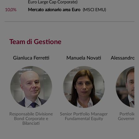
Euro Large Cap Corporate)
10,0%
Mercato azionario area Euro
(MSCI EMU)
Team di Gestione
Gianluca Ferretti
Manuela Novati
Alessandro B
Responsabile Divisione
Senior Portfolio Manager
Portfolio
Bond Corporate e
Fundamental Equity
Governmen
Bilanciati