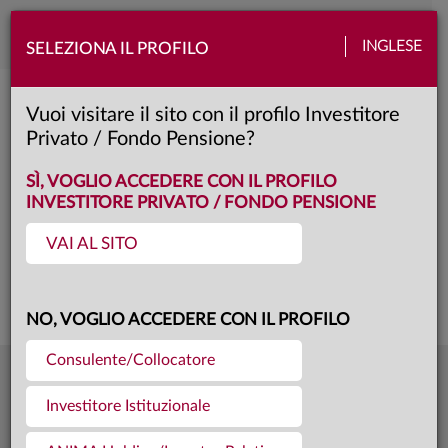
Toggle
INGLESE
SELEZIONA IL PROFILO
naviga
Anima Azionario Globale ex EMU
Vuoi visitare il sito con il profilo Investitore
Privato / Fondo Pensione?
Y
Classe:
KID
SCHEDA
SÌ, VOGLIO ACCEDERE CON IL PROFILO
INVESTITORE PRIVATO / FONDO PENSIONE
VAI AL SITO
Questa è una comunicazione di marketing. Si prega di consultare il prospetto e
il documento contenente le informazioni chiave per gli investitori prima di
prendere una decisione finale di investimento.
NO, VOGLIO ACCEDERE CON IL PROFILO
Consulente/Collocatore
11,518
Ultima quota
€
Investitore Istituzionale
04.08.26
27,4 mln €
Patrimonio fondo
31.07.26