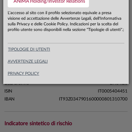
ANIMA Holding/Investor Relations
11,9 mln €
Patrimonio classe Y 31.07.26
L'accesso al sito con il profilo selezionato equivale a presa
visione ed accettazione delle Avvertenze Legali, dell'Informativa
sulla Privacy e delle Cookie Policy. Indicazioni per la scelta del
Carta di identità
profilo utente sono disponibili nella sezione "Tipologie di utenti".;
Linea
Mercati
TIPOLOGIE DI UTENTI
Sistema
Sistema Anima
Macrocategoria
Azionari
AVVERTENZE LEGALI
Categoria Assogestioni
Azionari Internazionali
PRIVACY POLICY
Domicilio
Italia
Data di avvio
27.04.20
ISIN
IT0005404451
IBAN
IT93Z0347901600000801310700
Indicatore sintetico di rischio