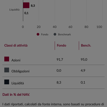
8,3
8,3
Liquidità
0,1
0,1
0
20
40
60
80
100
Fondo
Benchmark
End of interactive chart.
Classi di attività
Fondo
Bench.
91,7
95,0
Azioni
0,0
4,9
Obbligazioni
8,3
0,1
Liquidità
Dati in % del NAV.
I dati riportati, calcolati da fonte interna, sono basati su procedure di