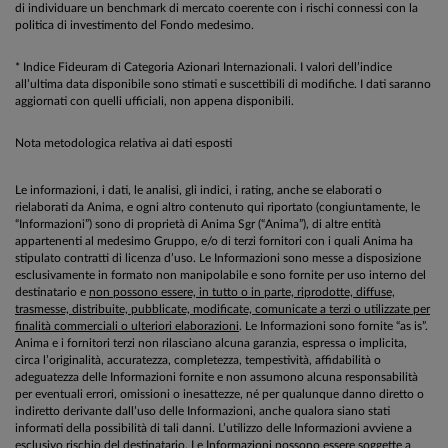
di individuare un benchmark di mercato coerente con i rischi connessi con la
politica di investimento del Fondo medesimo.
* Indice Fideuram di Categoria Azionari Internazionali. I valori dell’indice
all’ultima data disponibile sono stimati e suscettibili di modifiche. I dati saranno
aggiornati con quelli ufficiali, non appena disponibili.
Nota metodologica relativa ai dati esposti
Le informazioni, i dati, le analisi, gli indici, i rating, anche se elaborati o
rielaborati da Anima, e ogni altro contenuto qui riportato (congiuntamente, le
“Informazioni”) sono di proprietà di Anima Sgr (“Anima”), di altre entità
appartenenti al medesimo Gruppo, e/o di terzi fornitori con i quali Anima ha
stipulato contratti di licenza d’uso. Le Informazioni sono messe a disposizione
esclusivamente in formato non manipolabile e sono fornite per uso interno del
destinatario e
non possono essere, in tutto o in parte, riprodotte, diffuse,
trasmesse, distribuite, pubblicate, modificate, comunicate a terzi o utilizzate per
finalità commerciali o ulteriori elaborazioni
. Le Informazioni sono fornite “as is”.
Anima e i fornitori terzi non rilasciano alcuna garanzia, espressa o implicita,
circa l’originalità, accuratezza, completezza, tempestività, affidabilità o
adeguatezza delle Informazioni fornite e non assumono alcuna responsabilità
per eventuali errori, omissioni o inesattezze, né per qualunque danno diretto o
indiretto derivante dall’uso delle Informazioni, anche qualora siano stati
informati della possibilità di tali danni. L’utilizzo delle Informazioni avviene a
esclusivo rischio del destinatario. Le Informazioni possono essere soggette a