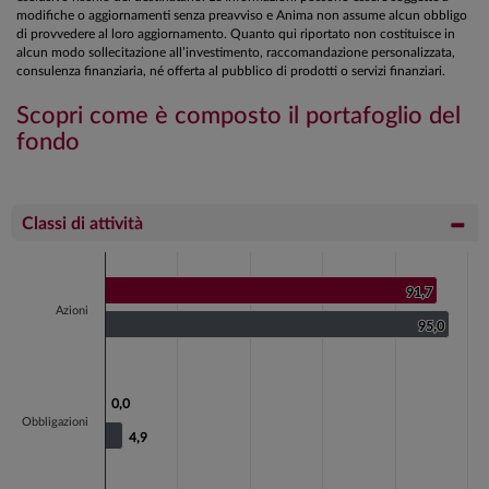
modifiche o aggiornamenti senza preavviso e Anima non assume alcun obbligo
di provvedere al loro aggiornamento. Quanto qui riportato non costituisce in
alcun modo sollecitazione all’investimento, raccomandazione personalizzata,
consulenza finanziaria, né offerta al pubblico di prodotti o servizi finanziari.
Scopri come è composto il portafoglio del
fondo
Classi di attività
Chart
Bar chart with 2 data series.
91,7
91,7
Azioni
View as data table, Chart
95,0
95,0
The chart has 1 X axis displaying categories.
The chart has 1 Y axis displaying values. Data ranges fr
0,0
0,0
Obbligazioni
4,9
4,9