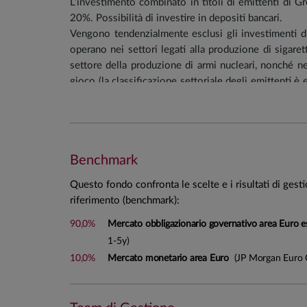
L’investimento combinato in titoli di emittenti di Gre
20%. Possibilità di investire in depositi bancari.
Vengono tendenzialmente esclusi gli investimenti dir
operano nei settori legati alla produzione di sigaret
settore della produzione di armi nucleari, nonché ne
gioco (la classificazione settoriale degli emittenti è 
prevalente rilevato dai principali info provider).
Saranno, inoltre, tendenzialmente escluse società i
produzione o alla commercializzazione di carbone t
Benchmark
Portafoglio tendenziale
:
Questo fondo confronta le scelte e i risultati di gest
Investimenti obbligazionari: 90%
riferimento (benchmark):
Liquidità/Depositi bancari: 10%
90,0%
Mercato obbligazionario governativo area Euro esc
Durata finanziaria; min 1,5 anni; max 3,5 anni. po
1-5y)
10,0%
Mercato monetario area Euro
(JP Morgan Euro 
Il fondo è esposto al rischio di cambio in misura resi
Stile di gestione