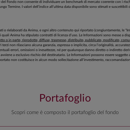
estione del Fondo non consente di individuare un benchmark di mercato coerente con i ri
Termine. I valori dell’indice all’ultima data disponibile sono stimati e suscettibili di
aborati o rielaborati da Anima, e ogni altro contenuto qui riportato (congiuntamente, le “
 i quali Anima ha stipulato contratti di licenza d’uso. Le Informazioni sono messe a 
to o in parte, riprodotte, diffuse, trasmesse, distribuite, pubblicate, modificate, comuni
ri terzi non rilasciano alcuna garanzia, espressa o implicita, circa l’originalità, accurat
tuali errori, omissioni o inesattezze, né per qualunque danno diretto o indiretto deriv
zioni avviene a esclusivo rischio del destinatario. Le Informazioni possono essere sogg
ortato non costituisce in alcun modo sollecitazione all’investimento, raccomandazione 
Portafoglio
Scopri come è composto il portafoglio del fondo