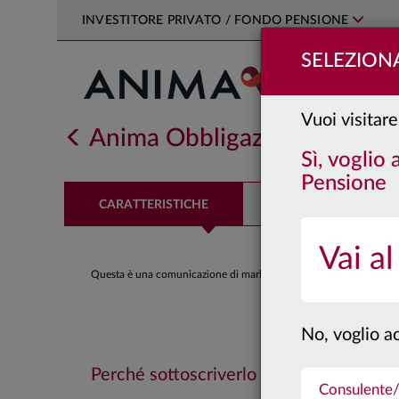
INVESTITORE PRIVATO / FONDO PENSIONE
SELEZIONA
Vuoi visitare
Anima Obbligazionario Euro
Sì, voglio
Pensione
CARATTERISTICHE
PERFORMANCE
Vai al
Questa è una comunicazione di marketing. Si prega di consultare il
No, voglio ac
Perché sottoscriverlo
Consulente/