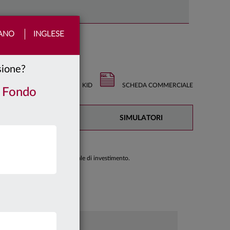
IANO
INGLESE
nsione?
KID
SCHEDA COMMERCIALE
/ Fondo
DOCUMENTAZIONE
SIMULATORI
di prendere una decisione finale di investimento.