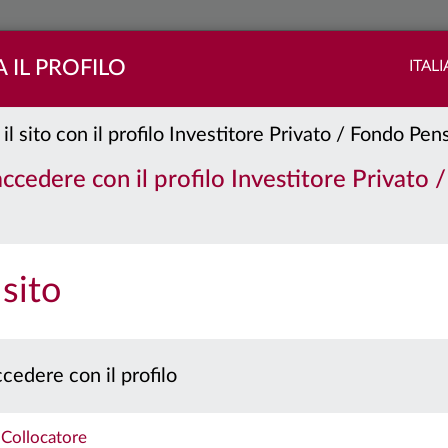
 IL PROFILO
ITAL
 il sito con il profilo Investitore Privato / Fondo Pe
 Core
Classe:
Z
 accedere con il profilo Investitore Privato 
PORTAFOGLIO
QUOTE
 sito
 prospetto e il documento contenente le informazioni chiave per gli investitori prima 
Caratteristiche
cedere con il profilo
Collocatore