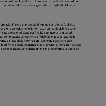
schi connessi con la politica di investimento del Fondo medesimo.
 modifiche. I dati saranno aggiornati con quelli ufficiali, non
Informazioni”) sono di proprietà di Anima Sgr (“Anima”), di altre
disposizione esclusivamente in formato non manipolabile e sono
cate a terzi o utilizzate per finalità commerciali o ulteriori
ezza, completezza, tempestività, affidabilità o adeguatezza delle
ante dall’uso delle Informazioni, anche qualora siano stati
ette a modifiche o aggiornamenti senza preavviso e Anima non assume
personalizzata, consulenza finanziaria, né offerta al pubblico di