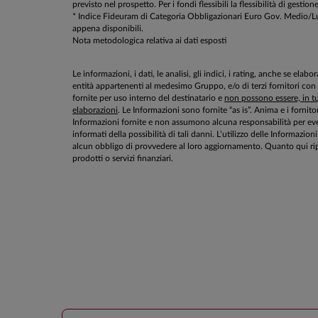
previsto nel prospetto. Per i fondi flessibili la flessibilità di g
* Indice Fideuram di Categoria Obbligazionari Euro Gov. Medio/Lungo 
appena disponibili.
Nota metodologica relativa ai dati esposti
Le informazioni, i dati, le analisi, gli indici, i rating, anche se el
entità appartenenti al medesimo Gruppo, e/o di terzi fornitori con
fornite per uso interno del destinatario e
non possono essere, in tut
elaborazioni
. Le Informazioni sono fornite “as is”. Anima e i fornito
Informazioni fornite e non assumono alcuna responsabilità per even
informati della possibilità di tali danni. L’utilizzo delle Informa
alcun obbligo di provvedere al loro aggiornamento. Quanto qui rip
prodotti o servizi finanziari.