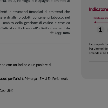
cia, Italia, Portogallo e Spagna è limitato al
Indicatore
etti in strumenti finanziari di emittenti che
te e di altri prodotti contenenti tabacco, nel
ll’ambito della gestione di casinò e case da
effettuata sulla base dell'attività commerciale
Leggi tutto
 cui ricavi riconducibili all’utilizzo, alla
La categoria i
ermico superino una quota massima del 30%.
Per ulteriori de
rimanda al KID
ione con un indice o un paniere di
lusi periferici
(JP Morgan EMU Ex Peripherals
trà anche assumere valori negativi (-1 anno)
Cash 3M)
duale (fino al 10%).