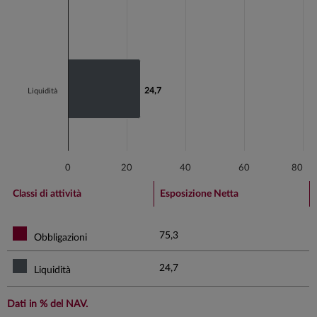
24,7
24,7
Liquidità
0
20
40
60
80
End of interactive chart.
Classi di attività
Esposizione Netta
75,3
Obbligazioni
24,7
Liquidità
Dati in % del NAV.