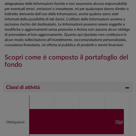
adeguatezza delle Informazioni fornite e non assumono alcuna responsabilità
per eventuali errori, omissioni o inesattezze, né per qualunque danno diretto o
indiretto derivante dall’uso delle Informazioni, anche qualora siano stati
informati della possibilità di tali danni. L’utilizzo delle Informazioni avviene a
esclusivo rischio del destinatario. Le Informazioni possono essere soggette a
modifiche o aggiornamenti senza preavviso e Anima non assume alcun obbligo
di provvedere al loro aggiornamento. Quanto qui riportato non costituisce in
alcun modo sollecitazione all’investimento, raccomandazione personalizzata,
consulenza finanziaria, né offerta al pubblico di prodotti o servizi finanziari.
Scopri come è composto il portafoglio del
fondo
Classi di attività
Chart
Bar chart with 2 data series.
View as data table, Chart
The chart has 1 X axis displaying categories.
Obbligazioni
75,3
75,3
The chart has 1 Y axis displaying values. Data ranges fr