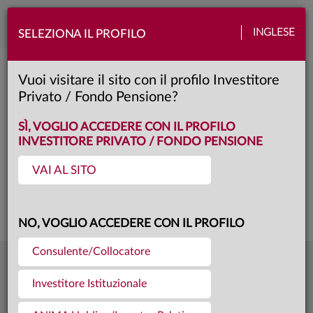
Toggle
INGLESE
SELEZIONA IL PROFILO
naviga
Anima Valore 2026
Vuoi visitare il sito con il profilo Investitore
Privato / Fondo Pensione?
unica
Classe:
KIID
SÌ, VOGLIO ACCEDERE CON IL PROFILO
INVESTITORE PRIVATO / FONDO PENSIONE
VAI AL SITO
Questa è una comunicazione di marketing. Si prega di consultare il prospetto e
il documento contenente le informazioni chiave per gli investitori prima di
prendere una decisione finale di investimento.
NO, VOGLIO ACCEDERE CON IL PROFILO
Consulente/Collocatore
6,621
Ultima quota
€
Investitore Istituzionale
04.08.26
22,2 mln €
Patrimonio fondo
31.07.26