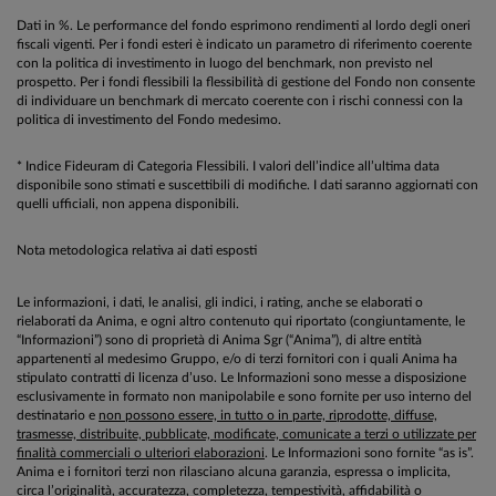
Dati in %. Le performance del fondo esprimono rendimenti al lordo degli oneri
fiscali vigenti. Per i fondi esteri è indicato un parametro di riferimento coerente
con la politica di investimento in luogo del benchmark, non previsto nel
prospetto. Per i fondi flessibili la flessibilità di gestione del Fondo non consente
di individuare un benchmark di mercato coerente con i rischi connessi con la
politica di investimento del Fondo medesimo.
* Indice Fideuram di Categoria Flessibili. I valori dell’indice all’ultima data
disponibile sono stimati e suscettibili di modifiche. I dati saranno aggiornati con
quelli ufficiali, non appena disponibili.
Nota metodologica relativa ai dati esposti
Le informazioni, i dati, le analisi, gli indici, i rating, anche se elaborati o
rielaborati da Anima, e ogni altro contenuto qui riportato (congiuntamente, le
“Informazioni”) sono di proprietà di Anima Sgr (“Anima”), di altre entità
appartenenti al medesimo Gruppo, e/o di terzi fornitori con i quali Anima ha
stipulato contratti di licenza d’uso. Le Informazioni sono messe a disposizione
esclusivamente in formato non manipolabile e sono fornite per uso interno del
destinatario e
non possono essere, in tutto o in parte, riprodotte, diffuse,
trasmesse, distribuite, pubblicate, modificate, comunicate a terzi o utilizzate per
finalità commerciali o ulteriori elaborazioni
. Le Informazioni sono fornite “as is”.
Anima e i fornitori terzi non rilasciano alcuna garanzia, espressa o implicita,
circa l’originalità, accuratezza, completezza, tempestività, affidabilità o