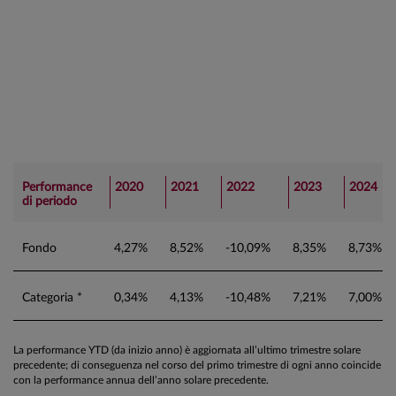
Performance
2020
2021
2022
2023
2024
di periodo
Fondo
4,27%
8,52%
-10,09%
8,35%
8,73%
Categoria *
0,34%
4,13%
-10,48%
7,21%
7,00%
La performance YTD (da inizio anno) è aggiornata all’ultimo trimestre solare
precedente; di conseguenza nel corso del primo trimestre di ogni anno coincide
con la performance annua dell’anno solare precedente.