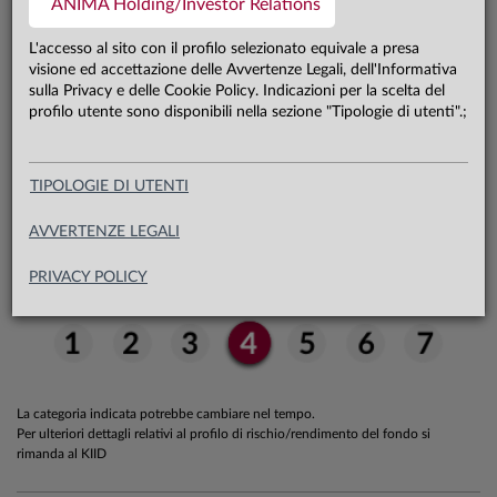
ANIMA Holding/Investor Relations
22,2 mln €
Patrimonio classe unica 31.07.26
L'accesso al sito con il profilo selezionato equivale a presa
visione ed accettazione delle Avvertenze Legali, dell'Informativa
sulla Privacy e delle Cookie Policy. Indicazioni per la scelta del
Carta di identità
profilo utente sono disponibili nella sezione "Tipologie di utenti".;
TIPOLOGIE DI UTENTI
Profilo di rischio/rendimento
AVVERTENZE LEGALI
PRIVACY POLICY
La categoria indicata potrebbe cambiare nel tempo.
Per ulteriori dettagli relativi al profilo di rischio/rendimento del fondo si
rimanda al KIID