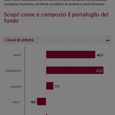
consulenza finanziaria, né offerta al pubblico di prodotti o servizi finanziari.
Scopri come è composto il portafoglio del
fondo
Classi di attività
Chart
Bar chart with 5 bars.
Azioni
46,3
46,3
View as data table, Chart
The chart has 1 X axis displaying categories.
Obbligazioni
54,2
54,2
The chart has 1 Y axis displaying values. Data ranges fr
7,1
7,1
Liquidità
-8,5
-8,5
Altro *