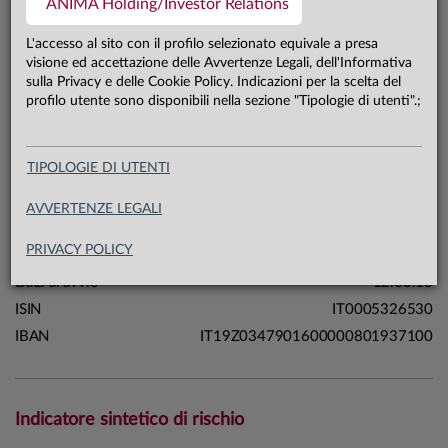
ANIMA Holding/Investor Relations
0,1 mln €
Patrimonio classe F 31.07.26
L'accesso al sito con il profilo selezionato equivale a presa
visione ed accettazione delle Avvertenze Legali, dell'Informativa
sulla Privacy e delle Cookie Policy. Indicazioni per la scelta del
Carta di identità
profilo utente sono disponibili nella sezione "Tipologie di utenti".;
Linea
Strategie
TIPOLOGIE DI UTENTI
Sistema
Sistema Selection
Macrocategoria
Multi-asset
AVVERTENZE LEGALI
Categoria Assogestioni
Flessibili
PRIVACY POLICY
Domicilio
Italia
Data di avvio
12.03.18
ISIN
IT0005326530
IBAN
IT19Z0347901600000801937100
Indicatore sintetico di rischio