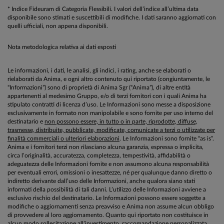
* Indice Fideuram di Categoria Flessibili. I valori dell’indice all’ultima data
disponibile sono stimati e suscettibili di modifiche. I dati saranno aggiornati con
quelli ufficiali, non appena disponibili.
Nota metodologica relativa ai dati esposti
Le informazioni, i dati, le analisi, gli indici, i rating, anche se elaborati o
rielaborati da Anima, e ogni altro contenuto qui riportato (congiuntamente, le
“Informazioni”) sono di proprietà di Anima Sgr (“Anima”), di altre entità
appartenenti al medesimo Gruppo, e/o di terzi fornitori con i quali Anima ha
stipulato contratti di licenza d’uso. Le Informazioni sono messe a disposizione
esclusivamente in formato non manipolabile e sono fornite per uso interno del
destinatario e
non possono essere, in tutto o in parte, riprodotte, diffuse,
trasmesse, distribuite, pubblicate, modificate, comunicate a terzi o utilizzate per
finalità commerciali o ulteriori elaborazioni
. Le Informazioni sono fornite “as is”.
Anima e i fornitori terzi non rilasciano alcuna garanzia, espressa o implicita,
circa l’originalità, accuratezza, completezza, tempestività, affidabilità o
adeguatezza delle Informazioni fornite e non assumono alcuna responsabilità
per eventuali errori, omissioni o inesattezze, né per qualunque danno diretto o
indiretto derivante dall’uso delle Informazioni, anche qualora siano stati
informati della possibilità di tali danni. L’utilizzo delle Informazioni avviene a
esclusivo rischio del destinatario. Le Informazioni possono essere soggette a
modifiche o aggiornamenti senza preavviso e Anima non assume alcun obbligo
di provvedere al loro aggiornamento. Quanto qui riportato non costituisce in
alcun modo sollecitazione all’investimento, raccomandazione personalizzata,