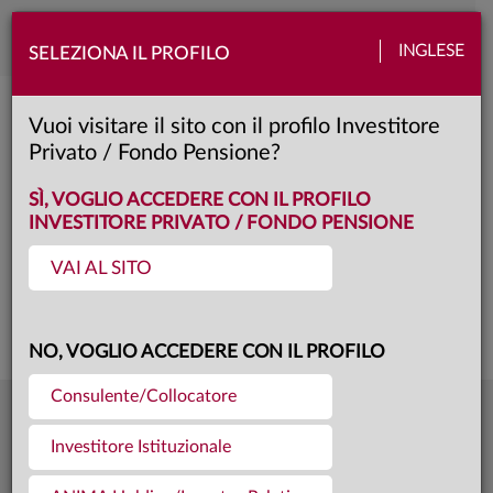
Toggle
INGLESE
SELEZIONA IL PROFILO
naviga
Anima Selection Equilibrato
Vuoi visitare il sito con il profilo Investitore
Privato / Fondo Pensione?
F
Classe:
KID
SCHEDA
SÌ, VOGLIO ACCEDERE CON IL PROFILO
INVESTITORE PRIVATO / FONDO PENSIONE
VAI AL SITO
Questa è una comunicazione di marketing. Si prega di consultare il prospetto e
il documento contenente le informazioni chiave per gli investitori prima di
prendere una decisione finale di investimento.
NO, VOGLIO ACCEDERE CON IL PROFILO
Consulente/Collocatore
7,250
Ultima quota
€
Investitore Istituzionale
04.08.26
538,9 mln €
Patrimonio fondo
31.07.26