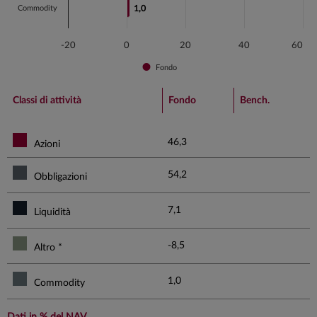
Commodity
1,0
1,0
-20
0
20
40
60
Fondo
End of interactive chart.
Classi di attività
Fondo
Bench.
46,3
Azioni
54,2
Obbligazioni
7,1
Liquidità
-8,5
Altro *
1,0
Commodity
Dati in % del NAV.