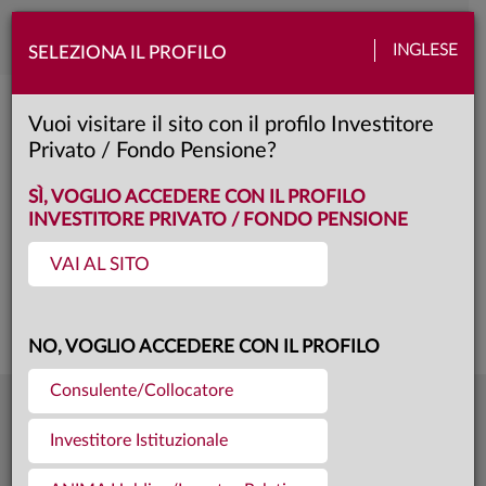
Toggle
INGLESE
SELEZIONA IL PROFILO
naviga
Anima Commodities
Vuoi visitare il sito con il profilo Investitore
Privato / Fondo Pensione?
Y
Classe:
KID
SÌ, VOGLIO ACCEDERE CON IL PROFILO
INVESTITORE PRIVATO / FONDO PENSIONE
VAI AL SITO
Questa è una comunicazione di marketing. Si prega di consultare il prospetto e
il documento contenente le informazioni chiave per gli investitori prima di
prendere una decisione finale di investimento.
NO, VOGLIO ACCEDERE CON IL PROFILO
Consulente/Collocatore
8,097
Ultima quota
€
Investitore Istituzionale
04.08.26
54,1 mln €
Patrimonio fondo
31.07.26