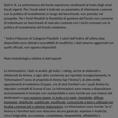
Dati in %. Le performance del fondo esprimono rendimenti al lordo degli oneri
fiscali vigenti. Per i fondi esteri è indicato un parametro di riferimento coerente
con la politica di investimento in luogo del benchmark, non previsto nel
prospetto. Per i fondi flessibili la flessibilità di gestione del Fondo non consente
di individuare un benchmark di mercato coerente con i rischi connessi con la
politica di investimento del Fondo medesimo.
* Indice Fideuram di Categoria Flessibili. I valori dell’indice all’ultima data
disponibile sono stimati e suscettibili di modifiche. I dati saranno aggiornati con
quelli ufficiali, non appena disponibili.
Nota metodologica relativa ai dati esposti
Le informazioni, i dati, le analisi, gli indici, i rating, anche se elaborati o
rielaborati da Anima, e ogni altro contenuto qui riportato (congiuntamente, le
“Informazioni”) sono di proprietà di Anima Sgr (“Anima”), di altre entità
appartenenti al medesimo Gruppo, e/o di terzi fornitori con i quali Anima ha
stipulato contratti di licenza d’uso. Le Informazioni sono messe a disposizione
esclusivamente in formato non manipolabile e sono fornite per uso interno del
destinatario e
non possono essere, in tutto o in parte, riprodotte, diffuse,
trasmesse, distribuite, pubblicate, modificate, comunicate a terzi o utilizzate per
finalità commerciali o ulteriori elaborazioni
. Le Informazioni sono fornite “as is”.
Anima e i fornitori terzi non rilasciano alcuna garanzia, espressa o implicita,
circa l’originalità, accuratezza, completezza, tempestività, affidabilità o