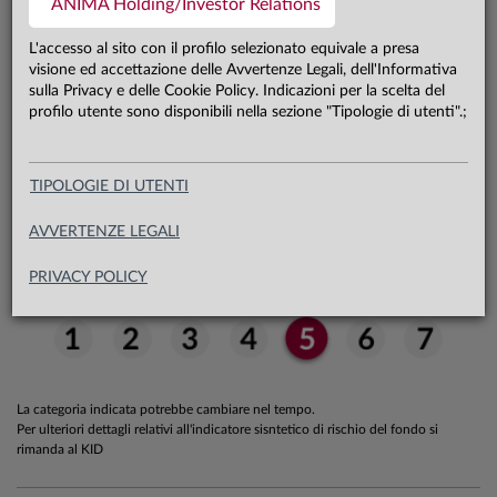
ANIMA Holding/Investor Relations
47,0 mln €
Patrimonio classe Y 31.07.26
L'accesso al sito con il profilo selezionato equivale a presa
visione ed accettazione delle Avvertenze Legali, dell'Informativa
sulla Privacy e delle Cookie Policy. Indicazioni per la scelta del
Carta di identità
profilo utente sono disponibili nella sezione "Tipologie di utenti".;
TIPOLOGIE DI UTENTI
Indicatore sintetico di rischio
AVVERTENZE LEGALI
PRIVACY POLICY
La categoria indicata potrebbe cambiare nel tempo.
Per ulteriori dettagli relativi all'indicatore sisntetico di rischio del fondo si
rimanda al KID