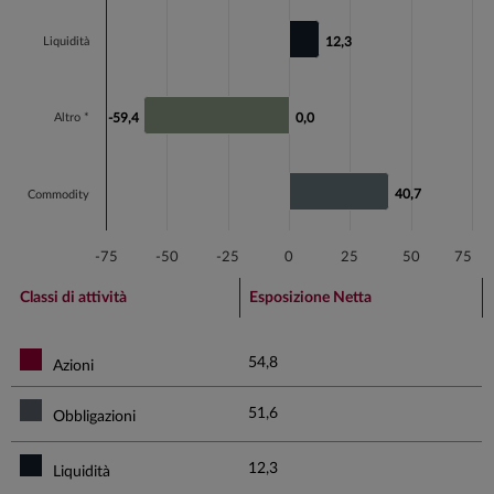
Liquidità
12,3
12,3
Altro *
-59,4
-59,4
0,0
0,0
40,7
40,7
Commodity
-75
-50
-25
0
25
50
75
End of interactive chart.
Classi di attività
Esposizione Netta
54,8
Azioni
51,6
Obbligazioni
12,3
Liquidità