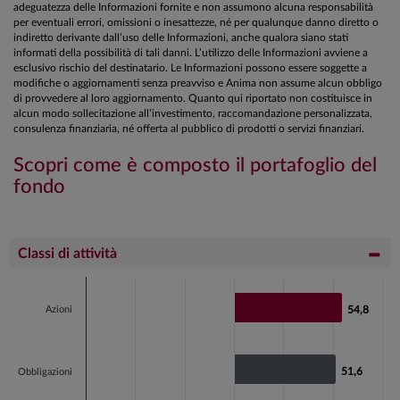
adeguatezza delle Informazioni fornite e non assumono alcuna responsabilità
per eventuali errori, omissioni o inesattezze, né per qualunque danno diretto o
indiretto derivante dall’uso delle Informazioni, anche qualora siano stati
informati della possibilità di tali danni. L’utilizzo delle Informazioni avviene a
esclusivo rischio del destinatario. Le Informazioni possono essere soggette a
modifiche o aggiornamenti senza preavviso e Anima non assume alcun obbligo
di provvedere al loro aggiornamento. Quanto qui riportato non costituisce in
alcun modo sollecitazione all’investimento, raccomandazione personalizzata,
consulenza finanziaria, né offerta al pubblico di prodotti o servizi finanziari.
Scopri come è composto il portafoglio del
fondo
Classi di attività
Chart
Bar chart with 2 data series.
Azioni
54,8
54,8
View as data table, Chart
The chart has 1 X axis displaying categories.
51,6
51,6
Obbligazioni
The chart has 1 Y axis displaying values. Data ranges fr