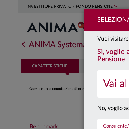
INVESTITORE PRIVATO / FONDO PENSIONE
SELEZIONA
Vuoi visitare
ANIMA Systematic US Corp
Sì, voglio
Pensione
CARATTERISTICHE
PERFORMANCE
Vai al
Questa è una comunicazione di marketing. Si prega di consultare il
No, voglio ac
Consulente/
Benchmark