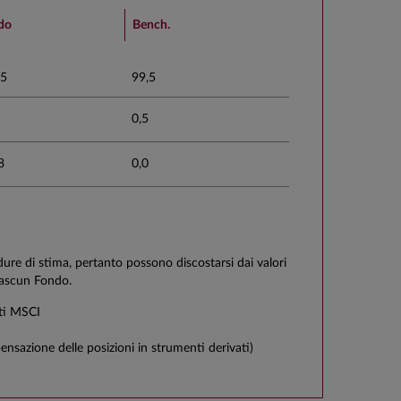
do
Bench.
,5
99,5
0,5
8
0,0
edure di stima, pertanto possono discostarsi dai valori
ciascun Fondo.
ti MSCI
ensazione delle posizioni in strumenti derivati)