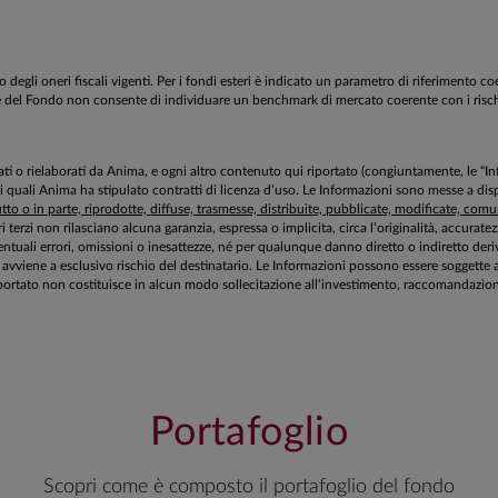
egli oneri fiscali vigenti. Per i fondi esteri è indicato un parametro di riferimento c
estione del Fondo non consente di individuare un benchmark di mercato coerente con i ri
aborati o rielaborati da Anima, e ogni altro contenuto qui riportato (congiuntamente, le “
 i quali Anima ha stipulato contratti di licenza d’uso. Le Informazioni sono messe a 
to o in parte, riprodotte, diffuse, trasmesse, distribuite, pubblicate, modificate, comuni
ri terzi non rilasciano alcuna garanzia, espressa o implicita, circa l’originalità, accurat
tuali errori, omissioni o inesattezze, né per qualunque danno diretto o indiretto deriv
zioni avviene a esclusivo rischio del destinatario. Le Informazioni possono essere sogg
ortato non costituisce in alcun modo sollecitazione all’investimento, raccomandazione 
Portafoglio
Scopri come è composto il portafoglio del fondo