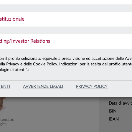
Ultima qu
ione con un indice o un paniere di
Patrimonio 
stituzionale
p
(ICE BofA 1-10 Year US Large Cap Corporate
Patrimonio 
ng/Investor Relations
Carta di
Linea
con il profilo selezionato equivale a presa visione ed accettazione delle Avv
lla Privacy e delle Cookie Policy. Indicazioni per la scelta del profilo uten
Sistema
urato
logie di utenti".;
Macrocatego
Categoria
TENTI
AVVERTENZE LEGALI
PRIVACY POLICY
Assogestion
Domicilio
Data di avvi
ISIN
IBAN
stematic
gies