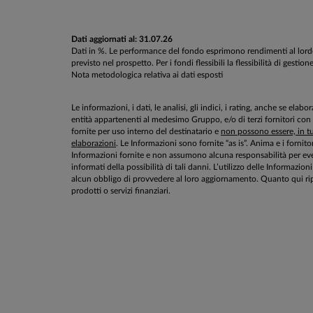
Dati aggiornati al: 31.07.26
Dati in %. Le performance del fondo esprimono rendimenti al lordo d
previsto nel prospetto. Per i fondi flessibili la flessibilità di g
Nota metodologica relativa ai dati esposti
Le informazioni, i dati, le analisi, gli indici, i rating, anche se el
entità appartenenti al medesimo Gruppo, e/o di terzi fornitori con
fornite per uso interno del destinatario e
non possono essere, in tut
elaborazioni
. Le Informazioni sono fornite “as is”. Anima e i fornito
Informazioni fornite e non assumono alcuna responsabilità per even
informati della possibilità di tali danni. L’utilizzo delle Informa
alcun obbligo di provvedere al loro aggiornamento. Quanto qui rip
prodotti o servizi finanziari.