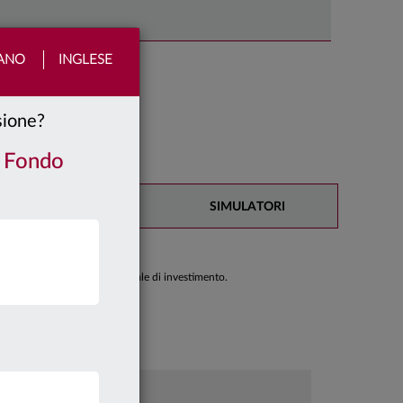
IANO
INGLESE
nsione?
/ Fondo
DOCUMENTAZIONE
SIMULATORI
di prendere una decisione finale di investimento.