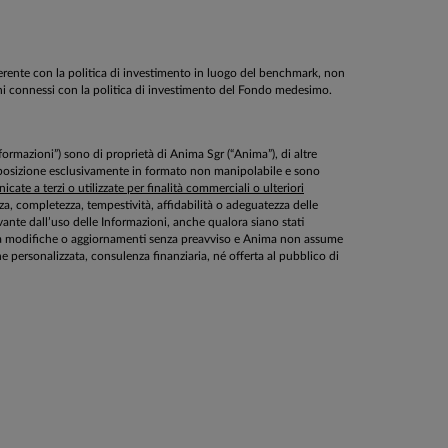
oerente con la politica di investimento in luogo del benchmark, non
schi connessi con la politica di investimento del Fondo medesimo.
Informazioni”) sono di proprietà di Anima Sgr (“Anima”), di altre
disposizione esclusivamente in formato non manipolabile e sono
cate a terzi o utilizzate per finalità commerciali o ulteriori
ezza, completezza, tempestività, affidabilità o adeguatezza delle
ante dall’uso delle Informazioni, anche qualora siano stati
ette a modifiche o aggiornamenti senza preavviso e Anima non assume
personalizzata, consulenza finanziaria, né offerta al pubblico di