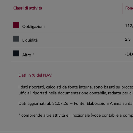
End of interactive chart.
Classi di attività
Fon
112
Obbligazioni
2,3
Liquidità
-14,
Altro *
Dati in % del NAV.
I dati riportati, calcolati da fonte interna, sono basati su proc
ufficiali riportati nella documentazione contabile, redatta per 
Dati aggiornati al:
31.07.26
— Fonte: Elaborazioni Anima su da
* comprende altre attività e il nozionale (voce contabile a comp