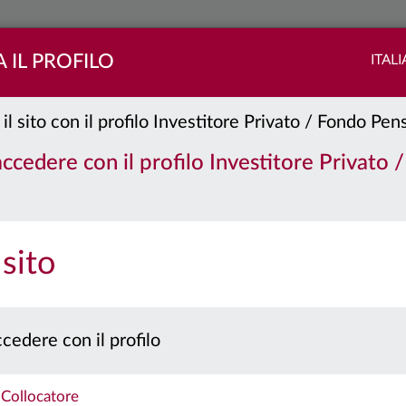
 IL PROFILO
ITAL
 il sito con il profilo Investitore Privato / Fondo Pe
orate
Classe:
I
 accedere con il profilo Investitore Privato 
PORTAFOGLIO
QUOTE
 sito
 prospetto e il documento contenente le informazioni chiave per gli investitori prima 
Caratteristiche
cedere con il profilo
Collocatore