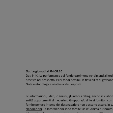
Dati aggiornati al: 04.08.26
Dati in %. Le performance del fondo esprimono rendimenti al lordo d
previsto nel prospetto. Per i fondi flessibili la flessibilità di g
Nota metodologica relativa ai dati esposti
Le informazioni, i dati, le analisi, gli indici, i rating, anche se el
entità appartenenti al medesimo Gruppo, e/o di terzi fornitori con
fornite per uso interno del destinatario e
non possono essere, in tut
elaborazioni
. Le Informazioni sono fornite “as is”. Anima e i fornito