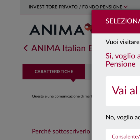
INVESTITORE PRIVATO / FONDO PENSIONE
SELEZIONA
Vuoi visitare
ANIMA Italian Bond
Classe:
I
Sì, voglio
Pensione
CARATTERISTICHE
PERFORMANCE
Vai al
Questa è una comunicazione di marketing. Si prega di consultare il
No, voglio ac
Perché sottoscriverlo
Consulente/