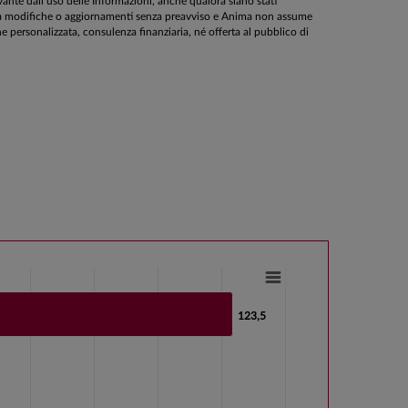
ante dall’uso delle Informazioni, anche qualora siano stati
ette a modifiche o aggiornamenti senza preavviso e Anima non assume
personalizzata, consulenza finanziaria, né offerta al pubblico di
123,5
123,5
s from -27.5 to 123.5.