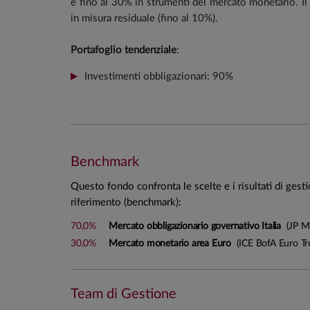
e fino al 30% in strumenti del mercato monetario. I
in misura residuale (fino al 10%).
Portafoglio tendenziale
:
Investimenti obbligazionari: 90%
Liquidità/Depositi bancari: 10%
Durata finanziaria: min 4 anni; max 7 anni
Il comparto può essere esposto al rischio cambio i
Benchmark
Questo fondo confronta le scelte e i risultati di gest
Stile di gestione
riferimento (benchmark):
La gestione è di tipo attivo, ovvero si realizza con un’
70,0%
Mercato obbligazionario governativo Italia
(JP Mo
che si confronta con un benchmark di riferimento
prevalentemente in titoli governativi italiani, pertan
30,0%
Mercato monetario area Euro
(ICE BofA Euro Tre
valore attraverso:
un’approfondita analisi del contesto economico-fin
Team di Gestione
possibili scenari evolutivi;