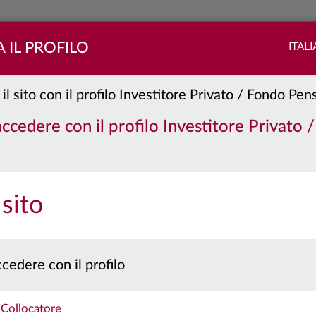
 IL PROFILO
ITAL
 il sito con il profilo Investitore Privato / Fondo Pe
 accedere con il profilo Investitore Privato 
PORTAFOGLIO
QUOTE
 sito
 prospetto e il documento contenente le informazioni chiave per gli investitori prima 
Caratteristiche
cedere con il profilo
Collocatore