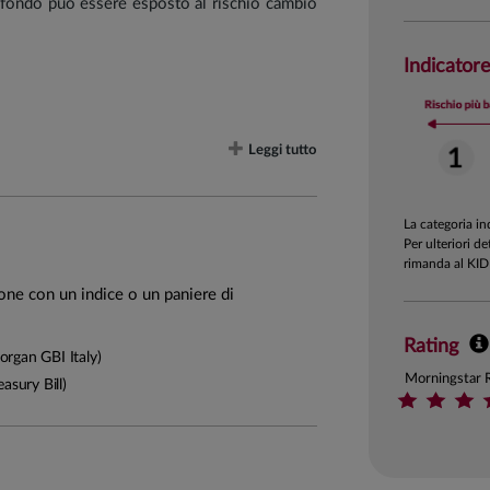
l fondo può essere esposto al rischio cambio
Indicatore
Leggi tutto
La categoria i
n misura residuale (fino al 10%).
Per ulteriori de
rimanda al KID
ione con un indice o un paniere di
attività di selezione dei titoli in portafoglio
Rating
rgan GBI Italy)
. Il fondo effettua i propri investimenti
Morningstar 
to il team di gestione si prefigge di generare
asury Bill)
anziario volta ad individuare ed anticipare i