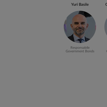
Yuri Basile
una ricerca costante di opportunità di posizioname
tassi di interesse;
scelte riguardanti la durata finanziaria dei titoli in 
Responsabile
Government Bonds