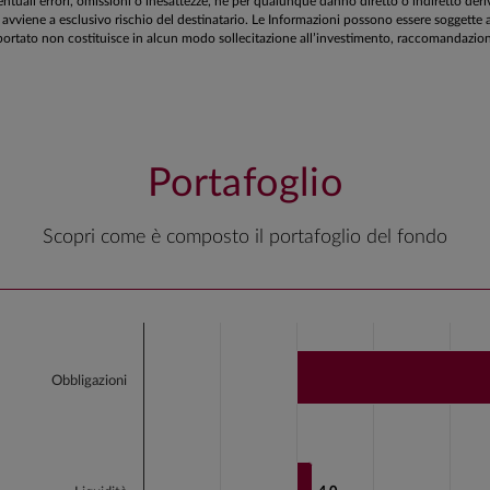
tuali errori, omissioni o inesattezze, né per qualunque danno diretto o indiretto deriv
zioni avviene a esclusivo rischio del destinatario. Le Informazioni possono essere sogg
ortato non costituisce in alcun modo sollecitazione all’investimento, raccomandazione 
Portafoglio
Scopri come è composto il portafoglio del fondo
Chart
Bar chart with 3 bars.
Obbligazioni
View as data table, Chart
The chart has 1 X axis displaying categories.
The chart has 1 Y axis displaying values. Data range