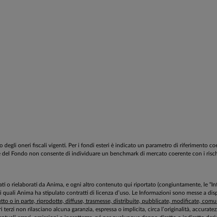
egli oneri fiscali vigenti. Per i fondi esteri è indicato un parametro di riferimento c
estione del Fondo non consente di individuare un benchmark di mercato coerente con i ri
aborati o rielaborati da Anima, e ogni altro contenuto qui riportato (congiuntamente, le “
 i quali Anima ha stipulato contratti di licenza d’uso. Le Informazioni sono messe a 
to o in parte, riprodotte, diffuse, trasmesse, distribuite, pubblicate, modificate, comuni
ri terzi non rilasciano alcuna garanzia, espressa o implicita, circa l’originalità, accurat