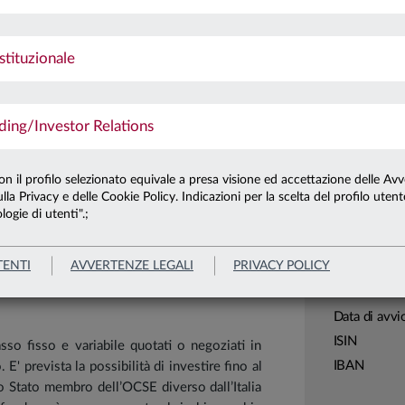
e in un portafoglio composto prevalentemente
Ultima qu
Patrimonio 
stituzionale
Patrimonio 
ng/Investor Relations
Carta di
Linea
con il profilo selezionato equivale a presa visione ed accettazione delle Avv
lla Privacy e delle Cookie Policy. Indicazioni per la scelta del profilo uten
Sistema
logie di utenti".;
Leggi tutto
Macrocatego
Categoria
TENTI
AVVERTENZE LEGALI
PRIVACY POLICY
Assogestion
Domicilio
Data di avvi
ISIN
asso fisso e variabile quotati o negoziati in
IBAN
' prevista la possibilità di investire fino al
o Stato membro dell’OCSE diverso dall’Italia