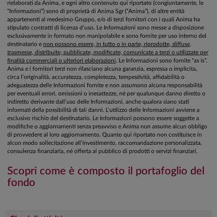
rielaborati da Anima, e ogni altro contenuto qui riportato (congiuntamente, le
“Informazioni”) sono di proprietà di Anima Sgr (“Anima”), di altre entità
appartenenti al medesimo Gruppo, e/o di terzi fornitori con i quali Anima ha
stipulato contratti di licenza d’uso. Le Informazioni sono messe a disposizione
esclusivamente in formato non manipolabile e sono fornite per uso interno del
destinatario e
non possono essere, in tutto o in parte, riprodotte, diffuse,
trasmesse, distribuite, pubblicate, modificate, comunicate a terzi o utilizzate per
finalità commerciali o ulteriori elaborazioni
. Le Informazioni sono fornite “as is”.
Anima e i fornitori terzi non rilasciano alcuna garanzia, espressa o implicita,
circa l’originalità, accuratezza, completezza, tempestività, affidabilità o
adeguatezza delle Informazioni fornite e non assumono alcuna responsabilità
per eventuali errori, omissioni o inesattezze, né per qualunque danno diretto o
indiretto derivante dall’uso delle Informazioni, anche qualora siano stati
informati della possibilità di tali danni. L’utilizzo delle Informazioni avviene a
esclusivo rischio del destinatario. Le Informazioni possono essere soggette a
modifiche o aggiornamenti senza preavviso e Anima non assume alcun obbligo
di provvedere al loro aggiornamento. Quanto qui riportato non costituisce in
alcun modo sollecitazione all’investimento, raccomandazione personalizzata,
consulenza finanziaria, né offerta al pubblico di prodotti o servizi finanziari.
Scopri come è composto il portafoglio del
fondo