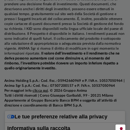
prendere una decisione finale di investimento. Questi documenti, che
descrivono anche i diritti degli investitori, possono essere ottenuti in
qualsiasi tempo, gratuitamente sul sito web della Società di gestione e
presso i Soggetti Incaricati del collocamento. È, inoltre, possibile ottenere
copie cartacee di questi documenti presso la Società di gestione del fondo
su richiesta. I KID sono disponibili nella lingua ufficiale locale del paese di
distribuzione. Il Prospetto è disponibile in italiano. I rendimenti passati non
sono indicativi di quelli futuri. Il collocamento del prodotto è sottoposto
alla valutazione di appropriatezza o adeguatezza prevista dalla normativa
vigente. ANIMA Sgr si riserva il diritto di modificare in ogni momento le
informazioni riportate.
Il valore dell’investimento e il rendimento che ne
deriva possono aumentare così come diminuire e, al momento del
rimborso, l’investitore potrebbe ricevere un importo inferiore rispetto a
quello originariamente investito.
Anima Holding S.p.A.: Cod. fisc.: 05942660969 e P. IVA n. 10537050964 |
Anima Sgr S.p.A.: Cod. fisc.: 07507200157 e P. IVA n. 10537050964
Per maggiori info
clicca qui
. © 2026 Gruppo Anima
Tutti i diritti riservati | Corso Giuseppe Garibaldi, 99 - 20121 Milano
Appartenente al Gruppo Bancario Banco BPM e soggetta all'attività di
direzione e coordinamento di Banco BPM S.p.A.
Le tue preferenze relative alla privacy
Informativa sulla raccolta