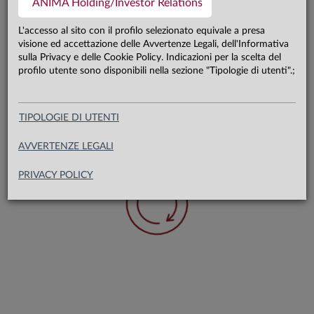
ANIMA Holding/Investor Relations
L'accesso al sito con il profilo selezionato equivale a presa
Performance
2016
2017
2018
2019
2020
visione ed accettazione delle Avvertenze Legali, dell'Informativa
di periodo
sulla Privacy e delle Cookie Policy. Indicazioni per la scelta del
profilo utente sono disponibili nella sezione "Tipologie di utenti".;
Fondo
4,08%
2,53%
-4,80%
5,34%
1,66%
TIPOLOGIE DI UTENTI
La performance YTD (da inizio anno) è aggiornata all’ultimo trimestre solare
precedente; di conseguenza nel corso del primo trimestre di ogni anno coincide
AVVERTENZE LEGALI
con la performance annua dell’anno solare precedente.
PRIVACY POLICY