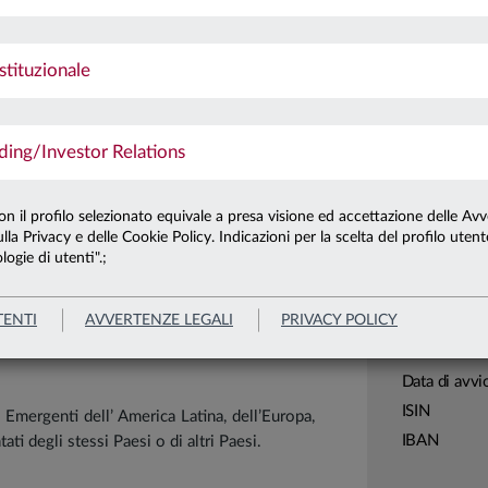
 Borse dei mercati emergenti, valutando il
Ultima qu
ettoriali, insieme alle potenzialità e alle
Patrimonio 
stituzionale
Patrimonio 
rizione mediante Piano di Accumulo.
ng/Investor Relations
Carta di
Linea
con il profilo selezionato equivale a presa visione ed accettazione delle Avv
lla Privacy e delle Cookie Policy. Indicazioni per la scelta del profilo uten
Sistema
logie di utenti".;
Leggi tutto
Macrocatego
Categoria
TENTI
AVVERTENZE LEGALI
PRIVACY POLICY
Assogestion
Domicilio
Data di avvi
ISIN
 Emergenti dell’ America Latina, dell’Europa,
IBAN
ti degli stessi Paesi o di altri Paesi.