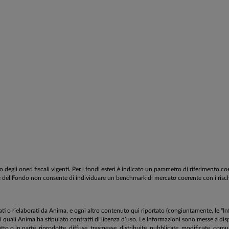
egli oneri fiscali vigenti. Per i fondi esteri è indicato un parametro di riferimento c
estione del Fondo non consente di individuare un benchmark di mercato coerente con i ri
aborati o rielaborati da Anima, e ogni altro contenuto qui riportato (congiuntamente, le “
 i quali Anima ha stipulato contratti di licenza d’uso. Le Informazioni sono messe a 
to o in parte, riprodotte, diffuse, trasmesse, distribuite, pubblicate, modificate, comuni