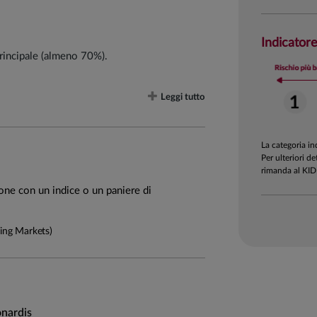
Indicatore
principale (almeno 70%).
Leggi tutto
n un’attività di selezione e allocazione del
erimento. Tale approccio prevede:
La categoria i
ziario volta a comprendere gli scenari di
Per ulteriori de
rimanda al KID
ione con un indice o un paniere di
o settoriali) da applicare al portafoglio in
ng Markets)
 con l'obiettivo di individuare le migliori
nardis