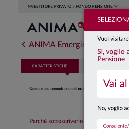
INVESTITORE PRIVATO / FONDO PENSIONE
SELEZIONA
Vuoi visitare
ANIMA Emerging Markets E
Sì, voglio
Pensione
CARATTERISTICHE
PERFORMANCE
Vai al
Questa è una comunicazione di marketing. Si prega di consultare il
No, voglio ac
Perché sottoscriverlo
Consulente/