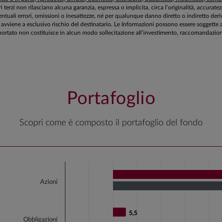
ri terzi non rilasciano alcuna garanzia, espressa o implicita, circa l’originalità, accurat
tuali errori, omissioni o inesattezze, né per qualunque danno diretto o indiretto deriv
zioni avviene a esclusivo rischio del destinatario. Le Informazioni possono essere sogg
ortato non costituisce in alcun modo sollecitazione all’investimento, raccomandazione 
Portafoglio
Scopri come è composto il portafoglio del fondo
Chart
Bar chart with 2 data series.
Azioni
View as data table, Chart
The chart has 1 X axis displaying categories.
5,5
5,5
The chart has 1 Y axis displaying values. Data range
Obbligazioni