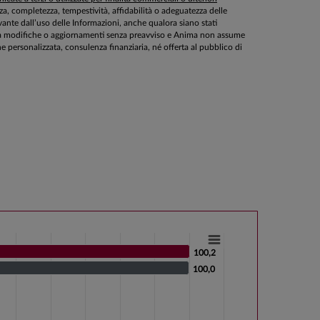
ezza, completezza, tempestività, affidabilità o adeguatezza delle
ante dall’uso delle Informazioni, anche qualora siano stati
ette a modifiche o aggiornamenti senza preavviso e Anima non assume
personalizzata, consulenza finanziaria, né offerta al pubblico di
100,2
100,2
100,0
100,0
s from -9.1 to 100.2.