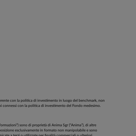
oerente con la politica di investimento in luogo del benchmark, non
schi connessi con la politica di investimento del Fondo medesimo.
Informazioni”) sono di proprietà di Anima Sgr (“Anima”), di altre
disposizione esclusivamente in formato non manipolabile e sono
cate a terzi o utilizzate per finalità commerciali o ulteriori