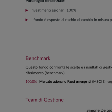
Portafoglio tendenziale
:
Investimenti azionari: 100%
Il fondo è esposto al rischio di cambio in misura 
Stile di gestione
La gestione è di tipo attivo, ovvero si realizza co
portafoglio che si confronta con un benchmark di rif
una costante analisi del contesto economico-finan
Benchmark
mercato;
Questo fondo confronta le scelte e i risultati di gest
l'individuazione di scelte d'investimento (ad esempi
riferimento (benchmark):
coerenza con le tendenze individuate;
100,0%
Mercato azionario Paesi emergenti
(MSCI Emergi
un'attenta analisi delle potenzialità degli emittenti
opportunità d’investimento sul mercato.
Team di Gestione
Simone De Leo