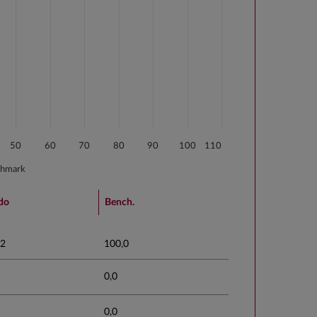
50
60
70
80
90
100
110
chmark
do
Bench.
,2
100,0
0,0
0,0