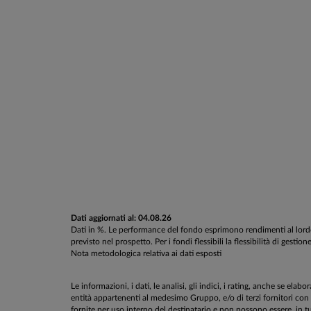
Dati aggiornati al: 04.08.26
Dati in %. Le performance del fondo esprimono rendimenti al lordo d
previsto nel prospetto. Per i fondi flessibili la flessibilità di g
Nota metodologica relativa ai dati esposti
Le informazioni, i dati, le analisi, gli indici, i rating, anche se el
entità appartenenti al medesimo Gruppo, e/o di terzi fornitori con
fornite per uso interno del destinatario e
non possono essere, in tut