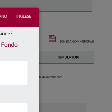
IANO
INGLESE
nsione?
SCHEDA COMMERCIALE
/ Fondo
DOCUMENTAZIONE
SIMULATORI
di prendere una decisione finale di investimento.