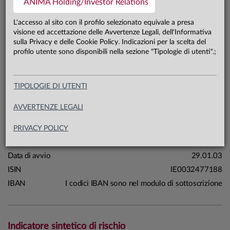
ANIMA Holding/Investor Relations
3,0 mln €
Patrimonio classe Prestige 31.07.26
L'accesso al sito con il profilo selezionato equivale a presa
visione ed accettazione delle Avvertenze Legali, dell'Informativa
sulla Privacy e delle Cookie Policy. Indicazioni per la scelta del
Carta di identità
profilo utente sono disponibili nella sezione "Tipologie di utenti".;
Linea
Mercati
TIPOLOGIE DI UTENTI
Sistema
Anima Funds
Macrocategoria
Obbligazionari
AVVERTENZE LEGALI
Categoria Assogestioni
Obbligazionari Euro Governativi
Breve Termine
PRIVACY POLICY
Domicilio
Irlanda
Data di avvio
29.01.03
ISIN
IE0032477188
IBAN
I codici IBAN sono nel modulo di sottoscrizione
Indicatore sintetico di rischio