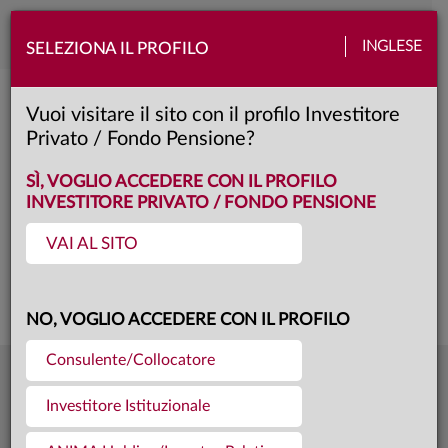
Toggle
INGLESE
SELEZIONA IL PROFILO
naviga
ANIMA Short Term Bond
Vuoi visitare il sito con il profilo Investitore
Privato / Fondo Pensione?
Prestige
Classe:
KID
SCHEDA
SÌ, VOGLIO ACCEDERE CON IL PROFILO
INVESTITORE PRIVATO / FONDO PENSIONE
VAI AL SITO
Questa è una comunicazione di marketing. Si prega di consultare il prospetto e
il documento contenente le informazioni chiave per gli investitori prima di
prendere una decisione finale di investimento.
NO, VOGLIO ACCEDERE CON IL PROFILO
Consulente/Collocatore
6,0278
Ultima quota
€
Investitore Istituzionale
04.08.26
173,0 mln €
Patrimonio fondo
31.07.26