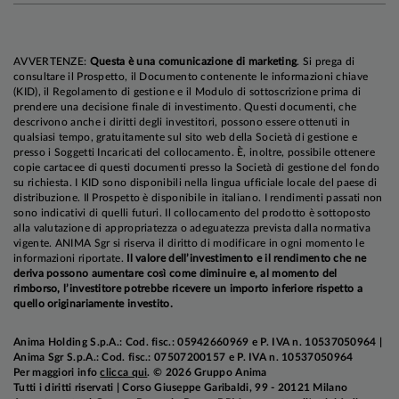
AVVERTENZE:
Questa è una comunicazione di marketing
. Si prega di
consultare il Prospetto, il Documento contenente le informazioni chiave
(KID), il Regolamento di gestione e il Modulo di sottoscrizione prima di
prendere una decisione finale di investimento. Questi documenti, che
descrivono anche i diritti degli investitori, possono essere ottenuti in
qualsiasi tempo, gratuitamente sul sito web della Società di gestione e
presso i Soggetti Incaricati del collocamento. È, inoltre, possibile ottenere
copie cartacee di questi documenti presso la Società di gestione del fondo
su richiesta. I KID sono disponibili nella lingua ufficiale locale del paese di
distribuzione. Il Prospetto è disponibile in italiano. I rendimenti passati non
sono indicativi di quelli futuri. Il collocamento del prodotto è sottoposto
alla valutazione di appropriatezza o adeguatezza prevista dalla normativa
vigente. ANIMA Sgr si riserva il diritto di modificare in ogni momento le
informazioni riportate.
Il valore dell’investimento e il rendimento che ne
deriva possono aumentare così come diminuire e, al momento del
rimborso, l’investitore potrebbe ricevere un importo inferiore rispetto a
quello originariamente investito.
Anima Holding S.p.A.: Cod. fisc.: 05942660969 e P. IVA n. 10537050964 |
Anima Sgr S.p.A.: Cod. fisc.: 07507200157 e P. IVA n. 10537050964
Per maggiori info
clicca qui
. © 2026 Gruppo Anima
Tutti i diritti riservati | Corso Giuseppe Garibaldi, 99 - 20121 Milano