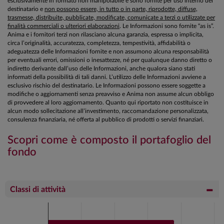
esclusivamente in formato non manipolabile e sono fornite per uso interno del
destinatario e
non possono essere, in tutto o in parte, riprodotte, diffuse,
trasmesse, distribuite, pubblicate, modificate, comunicate a terzi o utilizzate per
finalità commerciali o ulteriori elaborazioni
. Le Informazioni sono fornite “as is”.
Anima e i fornitori terzi non rilasciano alcuna garanzia, espressa o implicita,
circa l’originalità, accuratezza, completezza, tempestività, affidabilità o
adeguatezza delle Informazioni fornite e non assumono alcuna responsabilità
per eventuali errori, omissioni o inesattezze, né per qualunque danno diretto o
indiretto derivante dall’uso delle Informazioni, anche qualora siano stati
informati della possibilità di tali danni. L’utilizzo delle Informazioni avviene a
esclusivo rischio del destinatario. Le Informazioni possono essere soggette a
modifiche o aggiornamenti senza preavviso e Anima non assume alcun obbligo
di provvedere al loro aggiornamento. Quanto qui riportato non costituisce in
alcun modo sollecitazione all’investimento, raccomandazione personalizzata,
consulenza finanziaria, né offerta al pubblico di prodotti o servizi finanziari.
Scopri come è composto il portafoglio del
fondo
Classi di attività
Chart
Bar chart with 2 data series.