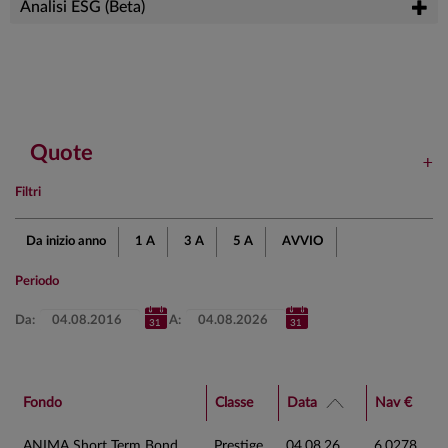
Analisi ESG (Beta)
Quote
Filtri
Da inizio anno
1 A
3 A
5 A
AVVIO
Periodo
Da:
A:
Fondo
Classe
Data
Nav €
ANIMA Short Term Bond
Prestige
04.08.26
6,0278