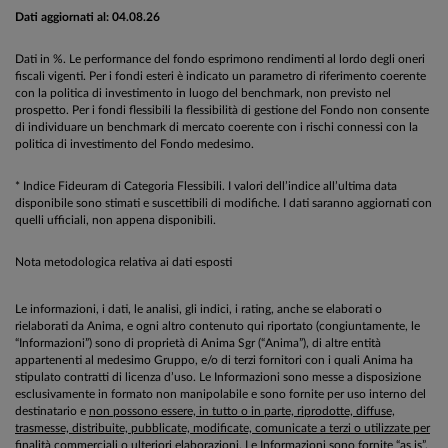
Dati aggiornati al: 04.08.26
Dati in %. Le performance del fondo esprimono rendimenti al lordo degli oneri
fiscali vigenti. Per i fondi esteri è indicato un parametro di riferimento coerente
con la politica di investimento in luogo del benchmark, non previsto nel
prospetto. Per i fondi flessibili la flessibilità di gestione del Fondo non consente
di individuare un benchmark di mercato coerente con i rischi connessi con la
politica di investimento del Fondo medesimo.
* Indice Fideuram di Categoria Flessibili. I valori dell’indice all’ultima data
disponibile sono stimati e suscettibili di modifiche. I dati saranno aggiornati con
quelli ufficiali, non appena disponibili.
Nota metodologica relativa ai dati esposti
Le informazioni, i dati, le analisi, gli indici, i rating, anche se elaborati o
rielaborati da Anima, e ogni altro contenuto qui riportato (congiuntamente, le
“Informazioni”) sono di proprietà di Anima Sgr (“Anima”), di altre entità
appartenenti al medesimo Gruppo, e/o di terzi fornitori con i quali Anima ha
stipulato contratti di licenza d’uso. Le Informazioni sono messe a disposizione
esclusivamente in formato non manipolabile e sono fornite per uso interno del
destinatario e
non possono essere, in tutto o in parte, riprodotte, diffuse,
trasmesse, distribuite, pubblicate, modificate, comunicate a terzi o utilizzate per
finalità commerciali o ulteriori elaborazioni
. Le Informazioni sono fornite “as is”.