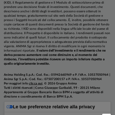
(KID), il Regolamento di gestione e il Modulo di sottoscrizione prima di
prendere una decisione finale di investimento. Questi documenti, che
descrivono anche i diritti degli investitori, possono essere ottenuti in
qualsiasi tempo, gratuitamente sul sito web della Società di gestione e
presso i Soggetti Incaricati del collocamento. È, inoltre, possibile ottenere
copie cartacee di questi documenti presso la Società di gestione del fondo
su richiesta. I KID sono disponibili nella lingua ufficiale locale del paese di
distribuzione. Il Prospetto è disponibile in italiano. I rendimenti passati non
sono indicativi di quelli futuri. Il collocamento del prodotto è sottoposto
alla valutazione di appropriatezza o adeguatezza prevista dalla normativa
vigente. ANIMA Sgr si riserva il diritto di modificare in ogni momento le
informazioni riportate.
Il valore dell’investimento e il rendimento che ne
deriva possono aumentare così come diminuire e, al momento del
rimborso, l’investitore potrebbe ricevere un importo inferiore rispetto a
quello originariamente investito.
Anima Holding S.p.A.: Cod. fisc.: 05942660969 e P. IVA n. 10537050964 |
Anima Sgr S.p.A.: Cod. fisc.: 07507200157 e P. IVA n. 10537050964
Per maggiori info
clicca qui
. © 2026 Gruppo Anima
Tutti i diritti riservati | Corso Giuseppe Garibaldi, 99 - 20121 Milano
Appartenente al Gruppo Bancario Banco BPM e soggetta all'attività di
direzione e coordinamento di Banco BPM S.p.A.
Le tue preferenze relative alla privacy