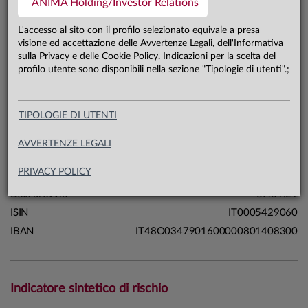
ANIMA Holding/Investor Relations
222,6 mln €
Patrimonio classe A 31.07.26
L'accesso al sito con il profilo selezionato equivale a presa
visione ed accettazione delle Avvertenze Legali, dell'Informativa
sulla Privacy e delle Cookie Policy. Indicazioni per la scelta del
Carta di identità
profilo utente sono disponibili nella sezione "Tipologie di utenti".;
Linea
Strategie
TIPOLOGIE DI UTENTI
Sistema
Sistema Selection
Macrocategoria
Multi-asset
AVVERTENZE LEGALI
Categoria Assogestioni
Flessibili
PRIVACY POLICY
Domicilio
Italia
Data di avvio
07.01.21
ISIN
IT0005429060
IBAN
IT48O0347901600000801408300
Indicatore sintetico di rischio