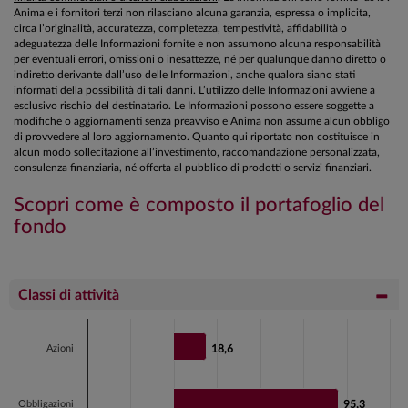
Anima e i fornitori terzi non rilasciano alcuna garanzia, espressa o implicita,
circa l’originalità, accuratezza, completezza, tempestività, affidabilità o
adeguatezza delle Informazioni fornite e non assumono alcuna responsabilità
per eventuali errori, omissioni o inesattezze, né per qualunque danno diretto o
indiretto derivante dall’uso delle Informazioni, anche qualora siano stati
informati della possibilità di tali danni. L’utilizzo delle Informazioni avviene a
esclusivo rischio del destinatario. Le Informazioni possono essere soggette a
modifiche o aggiornamenti senza preavviso e Anima non assume alcun obbligo
di provvedere al loro aggiornamento. Quanto qui riportato non costituisce in
alcun modo sollecitazione all’investimento, raccomandazione personalizzata,
consulenza finanziaria, né offerta al pubblico di prodotti o servizi finanziari.
Scopri come è composto il portafoglio del
fondo
Classi di attività
Chart
Bar chart with 5 bars.
Azioni
18,6
18,6
View as data table, Chart
The chart has 1 X axis displaying categories.
Obbligazioni
95,3
95,3