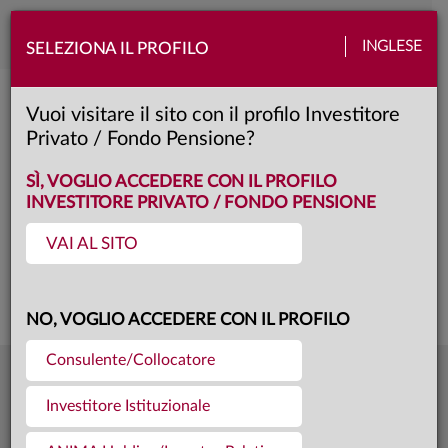
Toggle
INGLESE
SELEZIONA IL PROFILO
naviga
Anima Selection Prudente
Vuoi visitare il sito con il profilo Investitore
Privato / Fondo Pensione?
A
Classe:
KID
SCHEDA
SÌ, VOGLIO ACCEDERE CON IL PROFILO
INVESTITORE PRIVATO / FONDO PENSIONE
VAI AL SITO
Questa è una comunicazione di marketing. Si prega di consultare il prospetto e
il documento contenente le informazioni chiave per gli investitori prima di
prendere una decisione finale di investimento.
NO, VOGLIO ACCEDERE CON IL PROFILO
Consulente/Collocatore
5,396
Ultima quota
€
Investitore Istituzionale
04.08.26
227,6 mln €
Patrimonio fondo
31.07.26