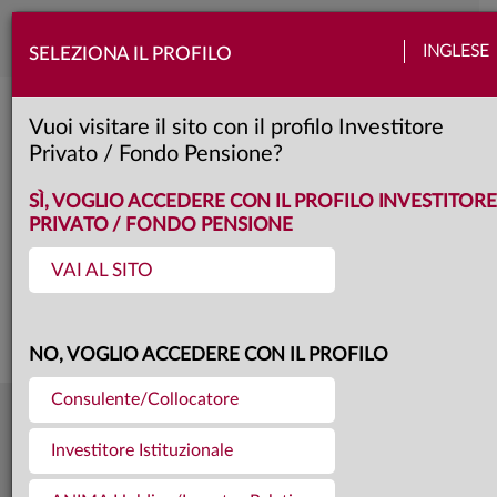
Toggle
INGLESE
SELEZIONA IL PROFILO
naviga
Arti e Mestieri - Comparto Garanzia 
Vuoi visitare il sito con il profilo Investitore
Privato / Fondo Pensione?
A
Classe:
SCHEDA
SÌ, VOGLIO ACCEDERE CON IL PROFILO INVESTITORE
PRIVATO / FONDO PENSIONE
VAI AL SITO
Questa è una comunicazione di marketing. Si prega di consultare il prospetto e
il documento contenente le informazioni chiave per gli investitori prima di
prendere una decisione finale di investimento.
NO, VOGLIO ACCEDERE CON IL PROFILO
Consulente/Collocatore
13,242
Ultima quota
€
Investitore Istituzionale
31.07.26
72,4 mln €
Patrimonio fondo
31.07.26