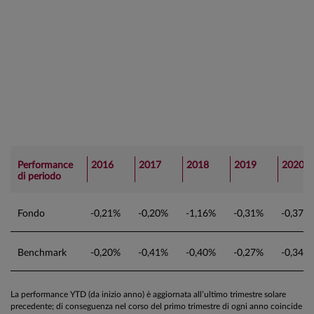
Performance
2016
2017
2018
2019
2020
di periodo
Fondo
-0,21%
-0,20%
-1,16%
-0,31%
-0,37%
Benchmark
-0,20%
-0,41%
-0,40%
-0,27%
-0,34%
La performance YTD (da inizio anno) è aggiornata all’ultimo trimestre solare
precedente; di conseguenza nel corso del primo trimestre di ogni anno coincide