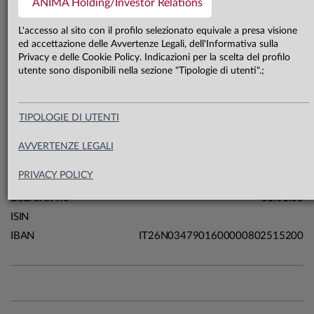
ANIMA Holding/Investor Relations
10,9 mln €
Patrimonio classe A 31.07.26
L'accesso al sito con il profilo selezionato equivale a presa visione
ed accettazione delle Avvertenze Legali, dell'Informativa sulla
Privacy e delle Cookie Policy. Indicazioni per la scelta del profilo
Carta di identità
utente sono disponibili nella sezione "Tipologie di utenti".;
Linea
TIPOLOGIE DI UTENTI
Sistema
Arti & Mestieri
Macrocategoria
Liquidità
AVVERTENZE LEGALI
Categoria Assogestioni
FP Monetari
PRIVACY POLICY
Domicilio
Italia
Data di avvio
31.01.00
ISIN
IBAN
IT26N0347901600000802515200