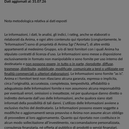
Dati aggiornati al: 31.07.26
Nota metodologica relativa ai dati esposti
Le informazioni, i dati, le analisi, gli indici, i rating, anche se elaborati o
rielaborati da Anima, e ogni altro contenuto qui riportato (congiuntamente, le
“Informazioni”) sono di proprietà di Anima Sgr (“Anima”), di altre entità
appartenenti al medesimo Gruppo, e/o di terzi fornitori con i quali Anima ha
stipulato contratti di licenza d’uso. Le Informazioni sono messe a disposizione
esclusivamente in formato non manipolabile e sono fornite per uso interno del
destinatario e
non possono essere, in tutto o in parte, riprodotte, diffuse,
trasmesse, distribuite, pubblicate, modificate, comunicate a terzi o utilizzate per
finalità commerciali o ulteriori elaborazioni
. Le Informazioni sono fornite “as is”.
Anima e i fornitori terzi non rilasciano alcuna garanzia, espressa o implicita,
circa l’originalità, accuratezza, completezza, tempestività, affidabilità o
adeguatezza delle Informazioni fornite e non assumono alcuna responsabilità
per eventuali errori, omissioni o inesattezze, né per qualunque danno diretto o
indiretto derivante dall’uso delle Informazioni, anche qualora siano stati
informati della possibilità di tali danni. L’utilizzo delle Informazioni avviene a
esclusivo rischio del destinatario. Le Informazioni possono essere soggette a
modifiche o aggiornamenti senza preavviso e Anima non assume alcun obbligo
di provvedere al loro aggiornamento. Quanto qui riportato non costituisce in
alcun modo sollecitazione all’investimento, raccomandazione personalizzata,
consulenza finanziaria, né offerta al pubblico di prodotti o servizi finanziari.