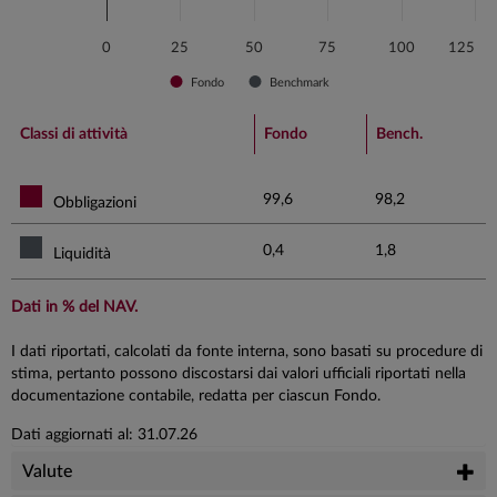
0
25
50
75
100
125
Fondo
Benchmark
End of interactive chart.
Classi di attività
Fondo
Bench.
99,6
98,2
Obbligazioni
0,4
1,8
Liquidità
Dati in % del NAV.
I dati riportati, calcolati da fonte interna, sono basati su procedure di
stima, pertanto possono discostarsi dai valori ufficiali riportati nella
documentazione contabile, redatta per ciascun Fondo.
Dati aggiornati al: 31.07.26
Valute