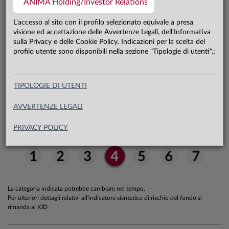
ANIMA Holding/Investor Relations
0,0 mln €
Patrimonio classe AD 31.07.26
L'accesso al sito con il profilo selezionato equivale a presa
visione ed accettazione delle Avvertenze Legali, dell'Informativa
sulla Privacy e delle Cookie Policy. Indicazioni per la scelta del
Carta di identità
profilo utente sono disponibili nella sezione "Tipologie di utenti".;
TIPOLOGIE DI UTENTI
Indicatore sintetico di rischio
AVVERTENZE LEGALI
PRIVACY POLICY
La categoria indicata potrebbe cambiare nel tempo.
Per ulteriori dettagli relativi all'indicatore sisntetico di rischio del fondo si
rimanda al KID