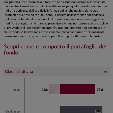
adeguatezza delle Informazioni fornite e non assumono alcuna responsabilità
per eventuali errori, omissioni o inesattezze, né per qualunque danno diretto o
indiretto derivante dall’uso delle Informazioni, anche qualora siano stati
informati della possibilità di tali danni. L’utilizzo delle Informazioni avviene a
esclusivo rischio del destinatario. Le Informazioni possono essere soggette a
modifiche o aggiornamenti senza preavviso e Anima non assume alcun obbligo
di provvedere al loro aggiornamento. Quanto qui riportato non costituisce in
alcun modo sollecitazione all’investimento, raccomandazione personalizzata,
consulenza finanziaria, né offerta al pubblico di prodotti o servizi finanziari.
Scopri come è composto il portafoglio del
fondo
Classi di attività
Chart
Bar chart with 2 data series.
Azioni
-23,8
-23,8
73,8
73,8
View as data table, Chart
The chart has 1 X axis displaying categories.
The chart has 1 Y axis displaying values. Data ranges fr
88,9
88,9
Obbligazioni