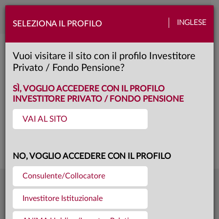
Toggle
INGLESE
SELEZIONA IL PROFILO
naviga
Anima Europa AI
Vuoi visitare il sito con il profilo Investitore
Privato / Fondo Pensione?
AD
Classe:
KID
SÌ, VOGLIO ACCEDERE CON IL PROFILO
INVESTITORE PRIVATO / FONDO PENSIONE
VAI AL SITO
Questa è una comunicazione di marketing. Si prega di consultare il prospetto e
il documento contenente le informazioni chiave per gli investitori prima di
prendere una decisione finale di investimento.
NO, VOGLIO ACCEDERE CON IL PROFILO
Consulente/Collocatore
5,038
Ultima quota
€
Investitore Istituzionale
04.08.26
18,0 mln €
Patrimonio fondo
31.07.26