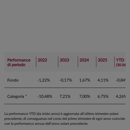
Performance
2022
2023
2024
2025
YTD
di periodo
(30.06)
Fondo
-1,22%
-0,17%
1,67%
4,11%
-0,84%
Categoria *
-10,48%
7,21%
7,00%
6,75%
4,26%
La performance YTD (da inizio anno) è aggiornata all’ultimo trimestre solare
precedente; di conseguenza nel corso del primo trimestre di ogni anno coincide
con la performance annua dell’anno solare precedente.