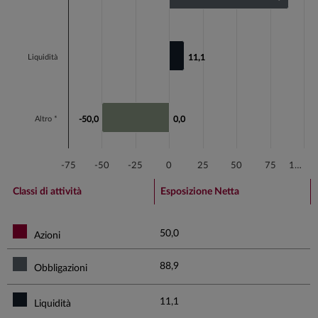
Liquidità
11,1
11,1
Altro *
-50,0
-50,0
0,0
0,0
-75
-50
-25
0
25
50
75
1…
End of interactive chart.
Classi di attività
Esposizione Netta
50,0
Azioni
88,9
Obbligazioni
11,1
Liquidità