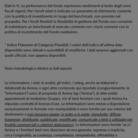
Dati in %. Le performance del fondo esprimono rendimenti al lordo degli oneri
fiscali vigenti. Per i fondi esteri è indicato un parametro di riferimento coerente
con la politica di investimento in luogo del benchmark, non previsto nel
prospetto. Per i fondi flessibili la flessibilità di gestione del Fondo non consente
di individuare un benchmark di mercato coerente con i rischi connessi con la
politica di investimento del Fondo medesimo.
* Indice Fideuram di Categoria Flessibili. I valori dell’indice all’ultima data
disponibile sono stimati e suscettibili di modifiche. I dati saranno aggiornati con
quelli ufficiali, non appena disponibili.
Nota metodologica relativa ai dati esposti
Le informazioni, i dati, le analisi, gli indici, i rating, anche se elaborati o
rielaborati da Anima, e ogni altro contenuto qui riportato (congiuntamente, le
“Informazioni”) sono di proprietà di Anima Sgr (“Anima”), di altre entità
appartenenti al medesimo Gruppo, e/o di terzi fornitori con i quali Anima ha
stipulato contratti di licenza d’uso. Le Informazioni sono messe a disposizione
esclusivamente in formato non manipolabile e sono fornite per uso interno del
destinatario e
non possono essere, in tutto o in parte, riprodotte, diffuse,
trasmesse, distribuite, pubblicate, modificate, comunicate a terzi o utilizzate per
finalità commerciali o ulteriori elaborazioni
. Le Informazioni sono fornite “as is”.
Anima e i fornitori terzi non rilasciano alcuna garanzia, espressa o implicita,
circa l’originalità, accuratezza, completezza, tempestività, affidabilità o