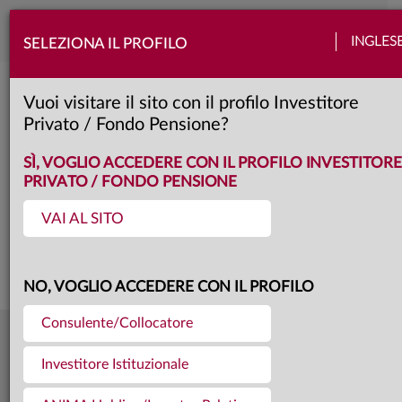
Toggle
INGLES
SELEZIONA IL PROFILO
naviga
Arti e Mestieri - Comparto Crescita 
Vuoi visitare il sito con il profilo Investitore
Privato / Fondo Pensione?
A
Classe:
SCHEDA
SÌ, VOGLIO ACCEDERE CON IL PROFILO INVESTITORE
PRIVATO / FONDO PENSIONE
VAI AL SITO
Questa è una comunicazione di marketing. Si prega di consultare il prospetto e
il documento contenente le informazioni chiave per gli investitori prima di
prendere una decisione finale di investimento.
NO, VOGLIO ACCEDERE CON IL PROFILO
Consulente/Collocatore
33,812
Ultima quota
€
Investitore Istituzionale
31.07.26
964,6 mln €
Patrimonio fondo
31.07.26