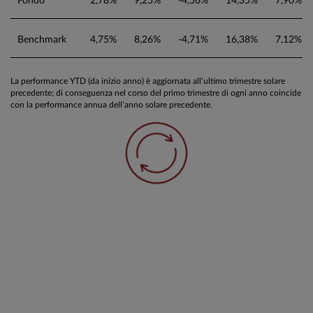
Fondo
2,78%
9,25%
-4,56%
14,35%
7,90%
Benchmark
4,75%
8,26%
-4,71%
16,38%
7,12%
La performance YTD (da inizio anno) è aggiornata all’ultimo trimestre solare
precedente; di conseguenza nel corso del primo trimestre di ogni anno coincide
con la performance annua dell’anno solare precedente.