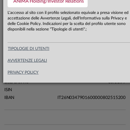
ANIMA Holding/Investor Relations
142,5 mln €
Patrimonio classe A 31.07.26
L'accesso al sito con il profilo selezionato equivale a presa visione ed
accettazione delle Avvertenze Legali, dell'Informativa sulla Privacy e
delle Cookie Policy. Indicazioni per la scelta del profilo utente sono
Carta di identità
disponibili nella sezione "Tipologie di utenti".;
Linea
TIPOLOGIE DI UTENTI
Sistema
Arti & Mestieri
Macrocategoria
Azionari
AVVERTENZE LEGALI
Categoria Assogestioni
FP Azionari
PRIVACY POLICY
Domicilio
Italia
Data di avvio
30.11.99
ISIN
IBAN
IT26N0347901600000802515200