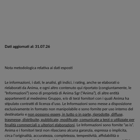
Dati aggiornati al: 31.07.26
Nota metodologica relativa ai dati esposti
Le informazioni, i dati, le analisi, gli indici, i rating, anche se elaborati o
rielaborati da Anima, e ogni altro contenuto qui riportato (congiuntamente, le
“Informazioni”) sono di proprietà di Anima Sgr (“Anima”), di altre entità
appartenenti al medesimo Gruppo, e/o di terzi fornitori con i quali Anima ha
stipulato contratti di licenza d’uso. Le Informazioni sono messe a disposizione
esclusivamente in formato non manipolabile e sono fornite per uso interno del
destinatario e
non possono essere, in tutto o in parte, riprodotte, diffuse,
trasmesse, distribuite, pubblicate, modificate, comunicate a terzi o utilizzate per
finalità commerciali o ulteriori elaborazioni
. Le Informazioni sono fornite “as is”.
Anima e i fornitori terzi non rilasciano alcuna garanzia, espressa o implicita,
circa l’originalità, accuratezza, completezza, tempestività, affidabilità o