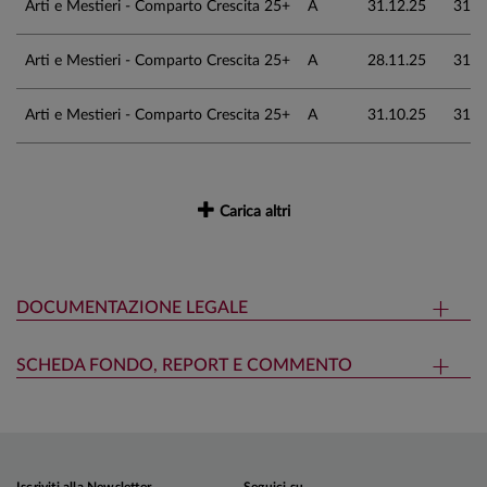
Arti e Mestieri - Comparto Crescita 25+
A
31.12.25
31,8
Arti e Mestieri - Comparto Crescita 25+
A
28.11.25
31,7
Arti e Mestieri - Comparto Crescita 25+
A
31.10.25
31,7
Carica altri
DOCUMENTAZIONE LEGALE
SCHEDA FONDO, REPORT E COMMENTO