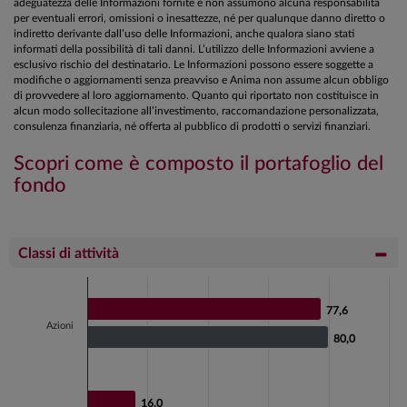
adeguatezza delle Informazioni fornite e non assumono alcuna responsabilità
per eventuali errori, omissioni o inesattezze, né per qualunque danno diretto o
indiretto derivante dall’uso delle Informazioni, anche qualora siano stati
informati della possibilità di tali danni. L’utilizzo delle Informazioni avviene a
esclusivo rischio del destinatario. Le Informazioni possono essere soggette a
modifiche o aggiornamenti senza preavviso e Anima non assume alcun obbligo
di provvedere al loro aggiornamento. Quanto qui riportato non costituisce in
alcun modo sollecitazione all’investimento, raccomandazione personalizzata,
consulenza finanziaria, né offerta al pubblico di prodotti o servizi finanziari.
Scopri come è composto il portafoglio del
fondo
Classi di attività
Chart
Bar chart with 2 data series.
77,6
77,6
Azioni
View as data table, Chart
80,0
80,0
The chart has 1 X axis displaying categories.
The chart has 1 Y axis displaying values. Data ranges fr
16,0
16,0