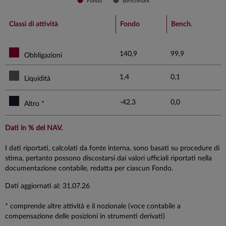
Fondo
Benchmark
End of interactive chart.
Classi di attività
Fondo
Bench.
140,9
99,9
Obbligazioni
1,4
0,1
Liquidità
-42,3
0,0
Altro *
Dati in % del NAV.
I dati riportati, calcolati da fonte interna, sono basati su procedure di
stima, pertanto possono discostarsi dai valori ufficiali riportati nella
documentazione contabile, redatta per ciascun Fondo.
Dati aggiornati al: 31.07.26
* comprende altre attività e il nozionale (voce contabile a
compensazione delle posizioni in strumenti derivati)