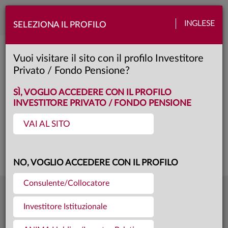
Toggle
INGLESE
SELEZIONA IL PROFILO
naviga
Anima Tricolore
Vuoi visitare il sito con il profilo Investitore
Privato / Fondo Pensione?
F
Classe:
KID
SCHEDA
SÌ, VOGLIO ACCEDERE CON IL PROFILO
INVESTITORE PRIVATO / FONDO PENSIONE
VAI AL SITO
Questa è una comunicazione di marketing. Si prega di consultare il prospetto e
il documento contenente le informazioni chiave per gli investitori prima di
prendere una decisione finale di investimento.
NO, VOGLIO ACCEDERE CON IL PROFILO
Consulente/Collocatore
7,358
Ultima quota
€
Investitore Istituzionale
04.08.26
960,3 mln €
Patrimonio fondo
31.07.26