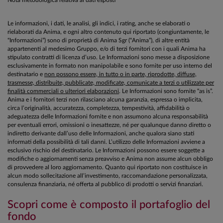
Le informazioni, i dati, le analisi, gli indici, i rating, anche se elaborati o
rielaborati da Anima, e ogni altro contenuto qui riportato (congiuntamente, le
“Informazioni”) sono di proprietà di Anima Sgr (“Anima”), di altre entità
appartenenti al medesimo Gruppo, e/o di terzi fornitori con i quali Anima ha
stipulato contratti di licenza d’uso. Le Informazioni sono messe a disposizione
esclusivamente in formato non manipolabile e sono fornite per uso interno del
destinatario e
non possono essere, in tutto o in parte, riprodotte, diffuse,
trasmesse, distribuite, pubblicate, modificate, comunicate a terzi o utilizzate per
finalità commerciali o ulteriori elaborazioni
. Le Informazioni sono fornite “as is”.
Anima e i fornitori terzi non rilasciano alcuna garanzia, espressa o implicita,
circa l’originalità, accuratezza, completezza, tempestività, affidabilità o
adeguatezza delle Informazioni fornite e non assumono alcuna responsabilità
per eventuali errori, omissioni o inesattezze, né per qualunque danno diretto o
indiretto derivante dall’uso delle Informazioni, anche qualora siano stati
informati della possibilità di tali danni. L’utilizzo delle Informazioni avviene a
esclusivo rischio del destinatario. Le Informazioni possono essere soggette a
modifiche o aggiornamenti senza preavviso e Anima non assume alcun obbligo
di provvedere al loro aggiornamento. Quanto qui riportato non costituisce in
alcun modo sollecitazione all’investimento, raccomandazione personalizzata,
consulenza finanziaria, né offerta al pubblico di prodotti o servizi finanziari.
Scopri come è composto il portafoglio del
fondo