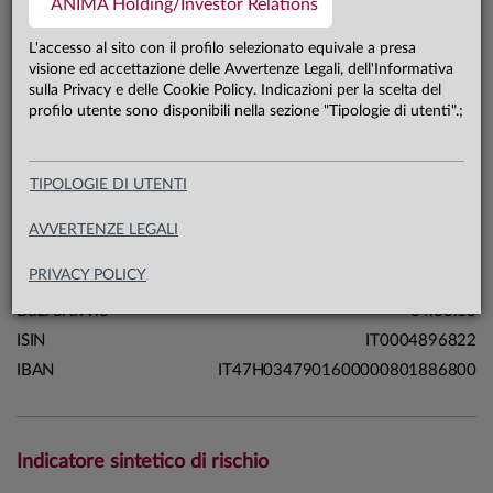
ANIMA Holding/Investor Relations
198,3 mln €
Patrimonio classe F 31.07.26
L'accesso al sito con il profilo selezionato equivale a presa
visione ed accettazione delle Avvertenze Legali, dell'Informativa
sulla Privacy e delle Cookie Policy. Indicazioni per la scelta del
Carta di identità
profilo utente sono disponibili nella sezione "Tipologie di utenti".;
Linea
Mercati
TIPOLOGIE DI UTENTI
Sistema
Sistema Open
Macrocategoria
Obbligazionari
AVVERTENZE LEGALI
Categoria Assogestioni
Obbligazionari Italia
PRIVACY POLICY
Domicilio
Italia
Data di avvio
04.03.13
ISIN
IT0004896822
IBAN
IT47H0347901600000801886800
Indicatore sintetico di rischio