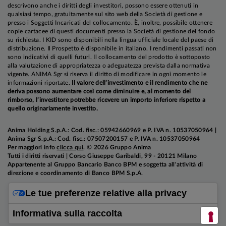
descrivono anche i diritti degli investitori, possono essere ottenuti in
qualsiasi tempo, gratuitamente sul sito web della Società di gestione e
presso i Soggetti Incaricati del collocamento. È, inoltre, possibile ottenere
copie cartacee di questi documenti presso la Società di gestione del fondo
su richiesta. I KID sono disponibili nella lingua ufficiale locale del paese di
distribuzione. Il Prospetto è disponibile in italiano. I rendimenti passati non
sono indicativi di quelli futuri. Il collocamento del prodotto è sottoposto
alla valutazione di appropriatezza o adeguatezza prevista dalla normativa
vigente. ANIMA Sgr si riserva il diritto di modificare in ogni momento le
informazioni riportate.
Il valore dell’investimento e il rendimento che ne
deriva possono aumentare così come diminuire e, al momento del
rimborso, l’investitore potrebbe ricevere un importo inferiore rispetto a
quello originariamente investito.
Anima Holding S.p.A.: Cod. fisc.: 05942660969 e P. IVA n. 10537050964 |
Anima Sgr S.p.A.: Cod. fisc.: 07507200157 e P. IVA n. 10537050964
Per maggiori info
clicca qui
. © 2026 Gruppo Anima
Tutti i diritti riservati | Corso Giuseppe Garibaldi, 99 - 20121 Milano
Appartenente al Gruppo Bancario Banco BPM e soggetta all'attività di
direzione e coordinamento di Banco BPM S.p.A.
Le tue preferenze relative alla privacy
Informativa sulla raccolta