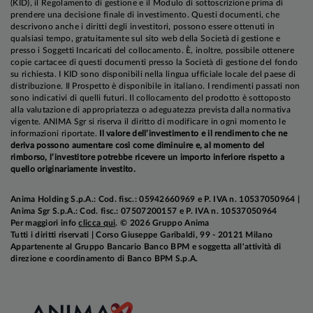
(KID), il Regolamento di gestione e il Modulo di sottoscrizione prima di
prendere una decisione finale di investimento. Questi documenti, che
descrivono anche i diritti degli investitori, possono essere ottenuti in
qualsiasi tempo, gratuitamente sul sito web della Società di gestione e
presso i Soggetti Incaricati del collocamento. È, inoltre, possibile ottenere
copie cartacee di questi documenti presso la Società di gestione del fondo
su richiesta. I KID sono disponibili nella lingua ufficiale locale del paese di
distribuzione. Il Prospetto è disponibile in italiano. I rendimenti passati non
sono indicativi di quelli futuri. Il collocamento del prodotto è sottoposto
alla valutazione di appropriatezza o adeguatezza prevista dalla normativa
vigente. ANIMA Sgr si riserva il diritto di modificare in ogni momento le
informazioni riportate.
Il valore dell’investimento e il rendimento che ne
deriva possono aumentare così come diminuire e, al momento del
rimborso, l’investitore potrebbe ricevere un importo inferiore rispetto a
quello originariamente investito.
Anima Holding S.p.A.: Cod. fisc.: 05942660969 e P. IVA n. 10537050964 |
Anima Sgr S.p.A.: Cod. fisc.: 07507200157 e P. IVA n. 10537050964
Per maggiori info
clicca qui
. © 2026 Gruppo Anima
Tutti i diritti riservati | Corso Giuseppe Garibaldi, 99 - 20121 Milano
Appartenente al Gruppo Bancario Banco BPM e soggetta all'attività di
direzione e coordinamento di Banco BPM S.p.A.