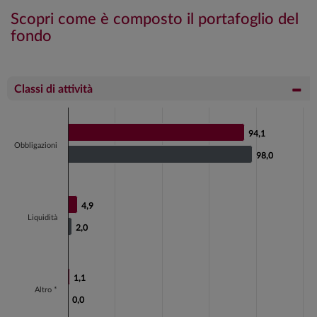
Scopri come è composto il portafoglio del
fondo
Classi di attività
Chart
Bar chart with 2 data series.
94,1
94,1
Obbligazioni
View as data table, Chart
98,0
98,0
The chart has 1 X axis displaying categories.
The chart has 1 Y axis displaying values. Data ranges fr
4,9
4,9
Liquidità
2,0
2,0
1,1
1,1
Altro *
0,0
0,0