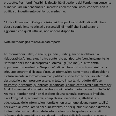
prospetto. Per i fondi flessibili la flessibilità di gestione del Fondo non consente
di individuare un benchmark di mercato coerente con i rischi connessi con la
politica di investimento del Fondo medesimo.
* Indice Fideuram di Categoria Azionari Europa. I valori dell’indice all’ultima
data disponibile sono stimati e suscettibili di modifiche. I dati saranno
aggiornati con quelli ufficiali, non appena disponibili.
Nota metodologica relativa ai dati esposti
Le informazioni, i dati, le analisi, gli indici, i rating, anche se elaborati o
rielaborati da Anima, e ogni altro contenuto qui riportato (congiuntamente, le
“Informazioni”) sono di proprietà di Anima Sgr (“Anima”), di altre entità
appartenenti al medesimo Gruppo, e/o di terzi fornitori con i quali Anima ha
stipulato contratti di licenza d’uso. Le Informazioni sono messe a disposizione
esclusivamente in formato non manipolabile e sono fornite per uso interno del
destinatario e
non possono essere, in tutto o in parte, riprodotte, diffuse,
trasmesse, distribuite, pubblicate, modificate, comunicate a terzi o utilizzate per
finalità commerciali o ulteriori elaborazioni
. Le Informazioni sono fornite “as is”.
Anima e i fornitori terzi non rilasciano alcuna garanzia, espressa o implicita,
circa l’originalità, accuratezza, completezza, tempestività, affidabilità o
adeguatezza delle Informazioni fornite e non assumono alcuna responsabilità
per eventuali errori, omissioni o inesattezze, né per qualunque danno diretto o
indiretto derivante dall’uso delle Informazioni, anche qualora siano stati
informati della possibilità di tali danni. L’utilizzo delle Informazioni avviene a