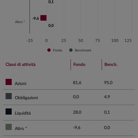
0,1
0,1
-9,6
-9,6
Altro *
0,0
0,0
-25
0
25
50
75
100
125
Fondo
Benchmark
End of interactive chart.
Classi di attività
Fondo
Bench.
81,6
95,0
Azioni
0,0
4,9
Obbligazioni
28,0
0,1
Liquidità
-9,6
0,0
Altro *