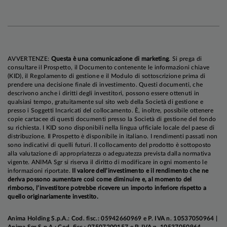
AVVERTENZE:
Questa è una comunicazione di marketing
. Si prega di
consultare il Prospetto, il Documento contenente le informazioni chiave
(KID), il Regolamento di gestione e il Modulo di sottoscrizione prima di
prendere una decisione finale di investimento. Questi documenti, che
descrivono anche i diritti degli investitori, possono essere ottenuti in
qualsiasi tempo, gratuitamente sul sito web della Società di gestione e
presso i Soggetti Incaricati del collocamento. È, inoltre, possibile ottenere
copie cartacee di questi documenti presso la Società di gestione del fondo
su richiesta. I KID sono disponibili nella lingua ufficiale locale del paese di
distribuzione. Il Prospetto è disponibile in italiano. I rendimenti passati non
sono indicativi di quelli futuri. Il collocamento del prodotto è sottoposto
alla valutazione di appropriatezza o adeguatezza prevista dalla normativa
vigente. ANIMA Sgr si riserva il diritto di modificare in ogni momento le
informazioni riportate.
Il valore dell’investimento e il rendimento che ne
deriva possono aumentare così come diminuire e, al momento del
rimborso, l’investitore potrebbe ricevere un importo inferiore rispetto a
quello originariamente investito.
Anima Holding S.p.A.: Cod. fisc.: 05942660969 e P. IVA n. 10537050964 |
Anima Sgr S.p.A.: Cod. fisc.: 07507200157 e P. IVA n. 10537050964