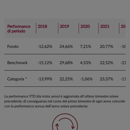
Performance
2018
2019
2020
2021
2022
di periodo
Fondo
-12,62%
24,66%
7,21%
20,77%
-18,
Benchmark
-15,12%
29,68%
4,53%
22,52%
-21,
Categoria *
-13,99%
22,25%
-1,06%
23,37%
-11,
La performance YTD (da inizio anno) è aggiornata all’ultimo trimestre solare
precedente; di conseguenza nel corso del primo trimestre di ogni anno coincide
con la performance annua dell’anno solare precedente.