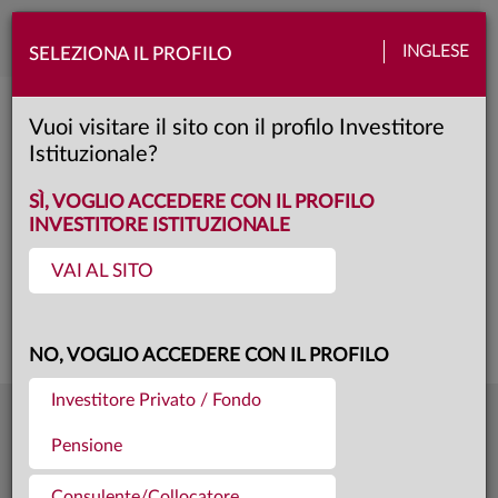
Toggle
INGLESE
SELEZIONA IL PROFILO
naviga
Anima Iniziativa Europa
Vuoi visitare il sito con il profilo Investitore
Istituzionale?
AD
Classe:
KID
SCHEDA
SÌ, VOGLIO ACCEDERE CON IL PROFILO
INVESTITORE ISTITUZIONALE
VAI AL SITO
Questa è una comunicazione di marketing. Si prega di consultare il prospetto e
il documento contenente le informazioni chiave per gli investitori prima di
prendere una decisione finale di investimento.
NO, VOGLIO ACCEDERE CON IL PROFILO
Investitore Privato / Fondo
17,809
Ultima quota
€
Pensione
04.08.26
438,0 mln €
Patrimonio fondo
31.07.26
Consulente/Collocatore