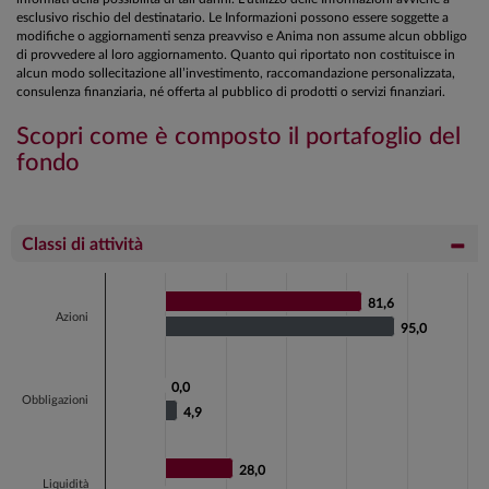
esclusivo rischio del destinatario. Le Informazioni possono essere soggette a
modifiche o aggiornamenti senza preavviso e Anima non assume alcun obbligo
di provvedere al loro aggiornamento. Quanto qui riportato non costituisce in
alcun modo sollecitazione all’investimento, raccomandazione personalizzata,
consulenza finanziaria, né offerta al pubblico di prodotti o servizi finanziari.
Scopri come è composto il portafoglio del
fondo
Classi di attività
Chart
81,6
81,6
Bar chart with 2 data series.
Azioni
95,0
95,0
View as data table, Chart
The chart has 1 X axis displaying categories.
0,0
0,0
The chart has 1 Y axis displaying values. Data ranges fr
Obbligazioni
4,9
4,9
28,0
28,0
Liquidità