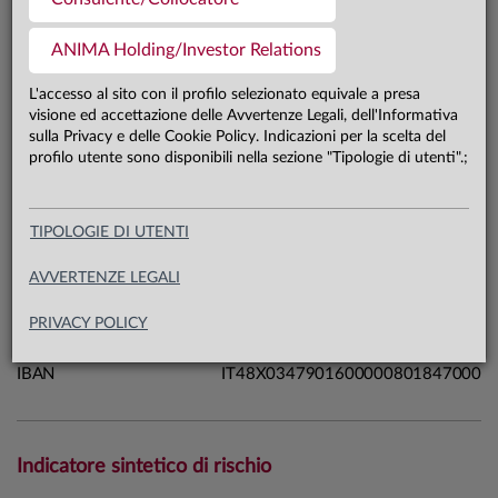
8,8 mln €
Patrimonio classe AD 31.07.26
ANIMA Holding/Investor Relations
L'accesso al sito con il profilo selezionato equivale a presa
Carta di identità
visione ed accettazione delle Avvertenze Legali, dell'Informativa
sulla Privacy e delle Cookie Policy. Indicazioni per la scelta del
profilo utente sono disponibili nella sezione "Tipologie di utenti".;
Linea
Mercati
Sistema
Sistema Anima
Macrocategoria
Azionari
TIPOLOGIE DI UTENTI
Categoria Assogestioni
Azionari Europa
AVVERTENZE LEGALI
Domicilio
Italia
Data di avvio
19.04.17
PRIVACY POLICY
ISIN
IT0005221830
IBAN
IT48X0347901600000801847000
Indicatore sintetico di rischio