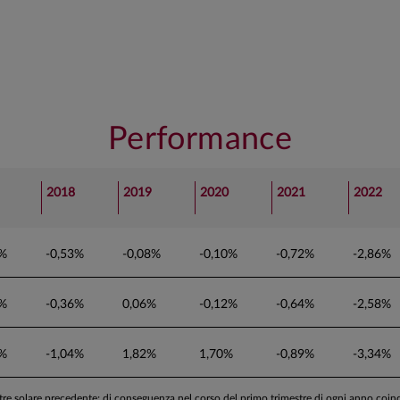
Performance
2018
2019
2020
2021
2022
5%
-0,53%
-0,08%
-0,10%
-0,72%
-2,86%
8%
-0,36%
0,06%
-0,12%
-0,64%
-2,58%
6%
-1,04%
1,82%
1,70%
-0,89%
-3,34%
stre solare precedente; di conseguenza nel corso del primo trimestre di ogni anno coi