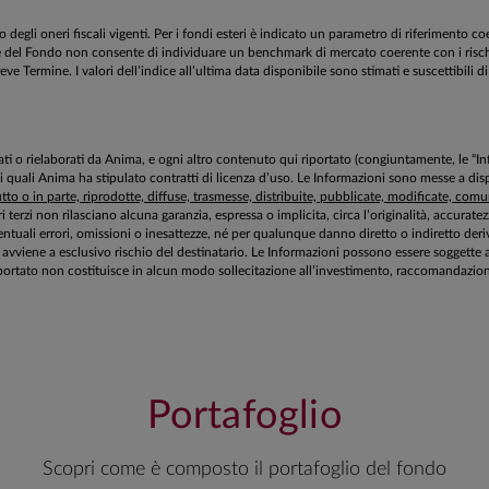
egli oneri fiscali vigenti. Per i fondi esteri è indicato un parametro di riferimento c
estione del Fondo non consente di individuare un benchmark di mercato coerente con i ri
 Termine. I valori dell’indice all’ultima data disponibile sono stimati e suscettibili di 
aborati o rielaborati da Anima, e ogni altro contenuto qui riportato (congiuntamente, le “
 i quali Anima ha stipulato contratti di licenza d’uso. Le Informazioni sono messe a 
to o in parte, riprodotte, diffuse, trasmesse, distribuite, pubblicate, modificate, comuni
ri terzi non rilasciano alcuna garanzia, espressa o implicita, circa l’originalità, accurat
tuali errori, omissioni o inesattezze, né per qualunque danno diretto o indiretto deriv
zioni avviene a esclusivo rischio del destinatario. Le Informazioni possono essere sogg
ortato non costituisce in alcun modo sollecitazione all’investimento, raccomandazione 
Portafoglio
Scopri come è composto il portafoglio del fondo