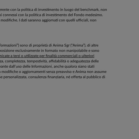
oerente con la politica di investimento in luogo del benchmark, non
schi connessi con la politica di investimento del Fondo medesimo.
modifiche. I dati saranno aggiornati con quelli ufficiali, non
Informazioni”) sono di proprietà di Anima Sgr (“Anima”), di altre
disposizione esclusivamente in formato non manipolabile e sono
cate a terzi o utilizzate per finalità commerciali o ulteriori
ezza, completezza, tempestività, affidabilità o adeguatezza delle
ante dall’uso delle Informazioni, anche qualora siano stati
ette a modifiche o aggiornamenti senza preavviso e Anima non assume
personalizzata, consulenza finanziaria, né offerta al pubblico di