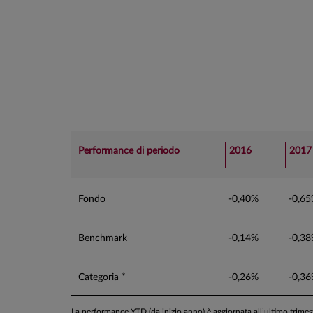
Performance di periodo
2016
2017
Fondo
-0,40%
-0,6
Benchmark
-0,14%
-0,3
Categoria *
-0,26%
-0,3
La performance YTD (da inizio anno) è aggiornata all’ultimo trime