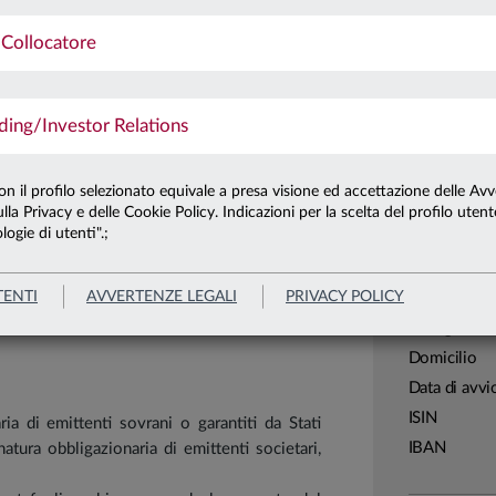
lore del capitale investito scegliendo titoli
Ultima qu
Collocatore
Patrimonio 
 rivalutazione del capitale.
Patrimonio 
ng/Investor Relations
Carta di
con il profilo selezionato equivale a presa visione ed accettazione delle Avv
lla Privacy e delle Cookie Policy. Indicazioni per la scelta del profilo uten
Linea
logie di utenti".;
Sistema
Leggi tutto
Macrocatego
TENTI
AVVERTENZE LEGALI
PRIVACY POLICY
Categoria
Assogestion
Domicilio
Data di avvi
ISIN
ria di emittenti sovrani o garantiti da Stati
IBAN
natura obbligazionaria di emittenti societari,