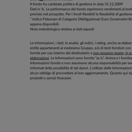
Il fondo ha cambiato politica di gestione in data 31.12.2009
Dati in %. Le performance del fondo esprimono rendimenti al lordo d
previsto nel prospetto. Per i fondi flessibili la flessibilità di g
* Indice Fideuram di Categoria Obbligazionari Euro Governativi Breve
appena disponibili.
Nota metodologica relativa ai dati esposti
Le informazioni, i dati, le analisi, gli indici, i rating, anche se el
entità appartenenti al medesimo Gruppo, e/o di terzi fornitori con
fornite per uso interno del destinatario e
non possono essere, in tut
elaborazioni
. Le Informazioni sono fornite “as is”. Anima e i fornito
Informazioni fornite e non assumono alcuna responsabilità per even
informati della possibilità di tali danni. L’utilizzo delle Informa
alcun obbligo di provvedere al loro aggiornamento. Quanto qui rip
prodotti o servizi finanziari.