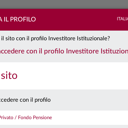
 IL PROFILO
ITAL
il sito con il profilo Investitore Istituzionale?
 BT
Classe:
Y
accedere con il profilo Investitore Istituzio
PORTAFOGLIO
QUOTE
 sito
 prospetto e il documento contenente le informazioni chiave per gli investitori prima 
cedere con il profilo
Caratteristiche
 Privato / Fondo Pensione