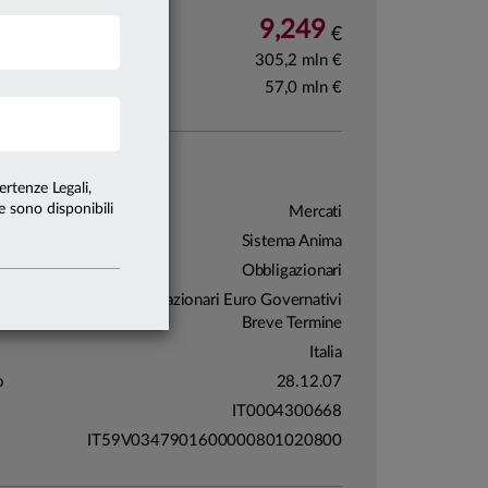
9,249
ota
04.08.26
€
305,2 mln €
fondo
31.07.26
57,0 mln €
classe Y 31.07.26
 identità
ertenze Legali,
te sono disponibili
Mercati
Sistema Anima
ria
Obbligazionari
Obbligazionari Euro Governativi
i
Breve Termine
Italia
o
28.12.07
IT0004300668
IT59V0347901600000801020800