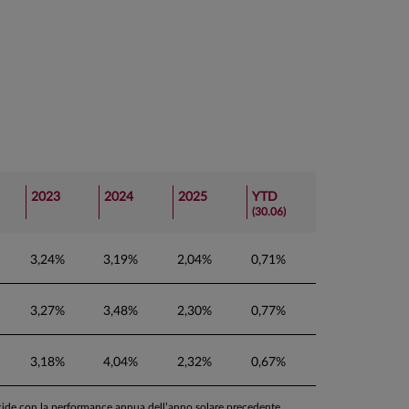
2023
2024
2025
YTD
(30.06)
3,24%
3,19%
2,04%
0,71%
3,27%
3,48%
2,30%
0,77%
3,18%
4,04%
2,32%
0,67%
ncide con la performance annua dell’anno solare precedente.