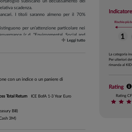
l portafoglio subiscano un declassamento del
relativa scadenza.
Indicatore
bancari. I titoli saranno almeno per il 70%
distinguono per un’attenzione particolare nei
i governance (c.d. “Environmental, Social and
Leggi tutto
ndo si qualifica come prodotto ex art. 8 del
La categoria i
etti in strumenti finanziari di emittenti che
Per ulteriori de
te e di altri prodotti contenenti tabacco, nel
rimanda al KID
ll’ambito della gestione di casinò e case da
effettuata sulla base dell'attività commerciale
ione con un indice o un paniere di
Rating
 cui ricavi riconducibili all’utilizzo, alla
ermico superino una quota massima del 30%.
Rating C
oss Total Return
ICE BofA 1-3 Year Euro
asury Bill)
Cash 3M)