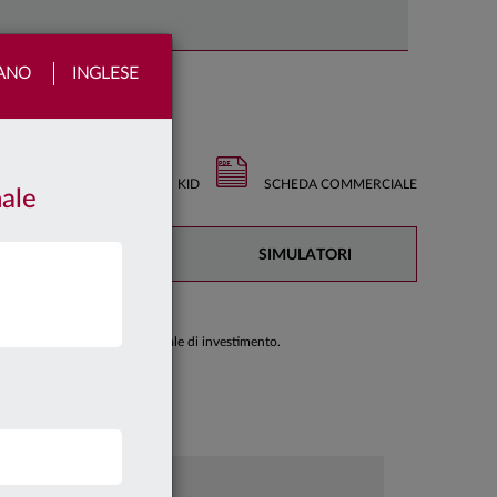
IANO
INGLESE
KID
SCHEDA COMMERCIALE
nale
DOCUMENTAZIONE
SIMULATORI
di prendere una decisione finale di investimento.