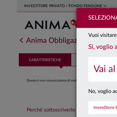
INVESTITORE PRIVATO / FONDO PENSIONE
SELEZIONA
Vuoi visitare 
Anima Obbligazionario Euro
Sì, voglio 
CARATTERISTICHE
PERFORMANCE
Vai al
Questa è una comunicazione di marketing. Si prega di consultare il
No, voglio ac
Investitore
Perché sottoscriverlo