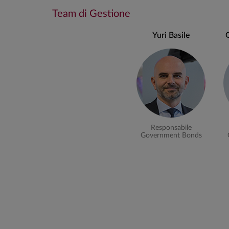
Team di Gestione
Durata finanziaria: min 0 mesi; max 2 anni.
Yuri Basile
Rischio di cambio: max 5%
Stile di gestione
La gestione è di tipo attivo, ovvero si realizza con un’
che si confronta con un benchmark di riferimento. Ta
una costante analisi del contesto economicofinanzi
possibili scenari evolutivi;
Responsabile
Government Bonds
l’identificazione delle scelte tattiche (ad esempio 
portafoglio al fine di beneficiare degli scenari e t
una rigorosa analisi dell’affidabilità e delle potenzi
con l’obiettivo di individuare le migliori opportun