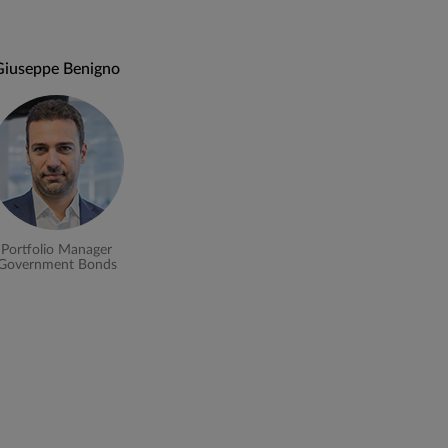
Giuseppe Benigno
attività di selezione dei titoli in portafoglio
le approccio prevede:
ario volta ad individuare ed anticipare i
Portfolio Manager
Government Bonds
tematiche o settoriali) da applicare al
endenze individuate;
alità dei singoli emittenti su cui investire
ità d’investimento sul mercato.