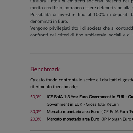
Qualora i titoli di emittenti societari presenti ne
merito creditizio, potranno essere detenuti sino alla 
Possibilità di investire fino al 100% in depositi 
denominati in Euro.
Vengono privilegiati titoli di società che si contrad
confronti dei criteri di tipo ambientale, sociali e d
corporate Governance factors” - ESG), pertanto il Fo
Regolamento (UE) 2019/2088.
Vengono tendenzialmente esclusi gli investimenti dir
operano nei settori legati alla produzione di sigaret
Benchmark
settore della produzione di armi nucleari, nonché ne
gioco (la classificazione settoriale degli emittenti è 
Questo fondo confronta le scelte e i risultati di gest
prevalente rilevato dai principali info provider).
riferimento (benchmark):
Saranno, inoltre, tendenzialmente escluse società i
produzione o alla commercializzazione di carbone t
50,0%
ICE BofA 1-3 Year Euro Government in EUR - Gr
Government in EUR - Gross Total Return
Portafoglio tendenziale
:
30,0%
Mercato monetario area Euro
(ICE BofA Euro Tre
20,0%
Mercato monetario area Euro
(JP Morgan Euro 
Investimenti monetari\obbligazionari: 90%
Liquidità/Depositi bancari: 10%