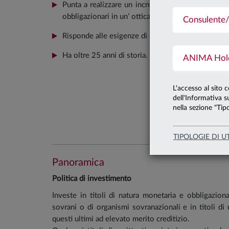
Punta a realizzare un incremento contenuto del va
obbligazionari in un’ ottica di breve periodo.
Consulente/
Risponde alle esigenze di conservazione e graduale
Ha oltre 25 anni di storia.
ANIMA Holdi
L'accesso al sito 
dell'Informativa su
nella sezione "Tipo
TIPOLOGIE DI U
Panoramica
Politica di investimento
Investe in titoli di natura monetaria e obbligaziona
sovrani o di organismi sovranazionali e in titoli di 
questi ultimi ad elevato merito creditizio.