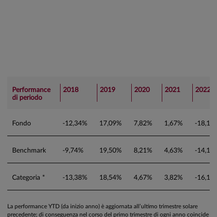
Performance
2018
2019
2020
2021
2022
di periodo
Fondo
-12,34%
17,09%
7,82%
1,67%
-18,17
Benchmark
-9,74%
19,50%
8,21%
4,63%
-14,12
Categoria *
-13,38%
18,54%
4,67%
3,82%
-16,10
La performance YTD (da inizio anno) è aggiornata all’ultimo trimestre solare
precedente; di conseguenza nel corso del primo trimestre di ogni anno coincide