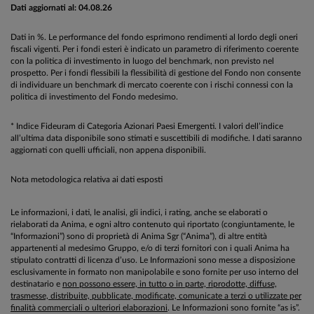
Dati aggiornati al: 04.08.26
Dati in %. Le performance del fondo esprimono rendimenti al lordo degli oneri
fiscali vigenti. Per i fondi esteri è indicato un parametro di riferimento coerente
con la politica di investimento in luogo del benchmark, non previsto nel
prospetto. Per i fondi flessibili la flessibilità di gestione del Fondo non consente
di individuare un benchmark di mercato coerente con i rischi connessi con la
politica di investimento del Fondo medesimo.
* Indice Fideuram di Categoria Azionari Paesi Emergenti. I valori dell’indice
all’ultima data disponibile sono stimati e suscettibili di modifiche. I dati saranno
aggiornati con quelli ufficiali, non appena disponibili.
Nota metodologica relativa ai dati esposti
Le informazioni, i dati, le analisi, gli indici, i rating, anche se elaborati o
rielaborati da Anima, e ogni altro contenuto qui riportato (congiuntamente, le
“Informazioni”) sono di proprietà di Anima Sgr (“Anima”), di altre entità
appartenenti al medesimo Gruppo, e/o di terzi fornitori con i quali Anima ha
stipulato contratti di licenza d’uso. Le Informazioni sono messe a disposizione
esclusivamente in formato non manipolabile e sono fornite per uso interno del
destinatario e
non possono essere, in tutto o in parte, riprodotte, diffuse,
trasmesse, distribuite, pubblicate, modificate, comunicate a terzi o utilizzate per
finalità commerciali o ulteriori elaborazioni
. Le Informazioni sono fornite “as is”.