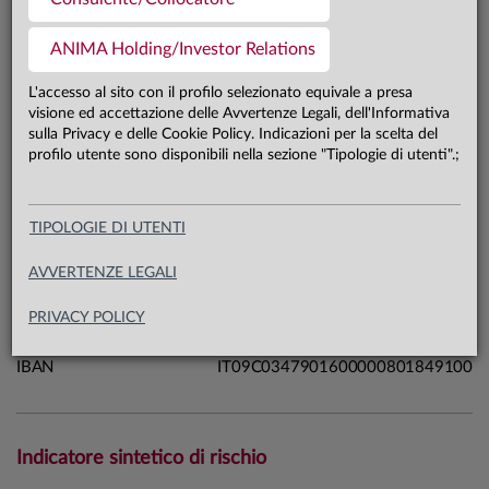
1,7 mln €
Patrimonio classe AD 31.07.26
ANIMA Holding/Investor Relations
L'accesso al sito con il profilo selezionato equivale a presa
Carta di identità
visione ed accettazione delle Avvertenze Legali, dell'Informativa
sulla Privacy e delle Cookie Policy. Indicazioni per la scelta del
profilo utente sono disponibili nella sezione "Tipologie di utenti".;
Linea
Mercati
Sistema
Sistema Anima
Macrocategoria
Azionari
TIPOLOGIE DI UTENTI
Categoria Assogestioni
Azionari Paesi Emergenti
AVVERTENZE LEGALI
Domicilio
Italia
Data di avvio
19.04.17
PRIVACY POLICY
ISIN
IT0005221772
IBAN
IT09C0347901600000801849100
Indicatore sintetico di rischio