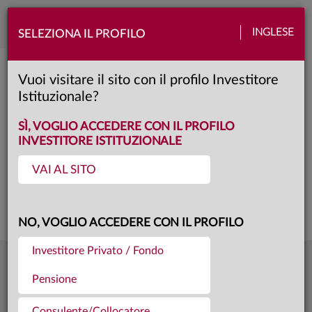
Toggle
INGLESE
SELEZIONA IL PROFILO
naviga
Anima Emergenti
Vuoi visitare il sito con il profilo Investitore
Istituzionale?
AD
Classe:
KID
SCHEDA
SÌ, VOGLIO ACCEDERE CON IL PROFILO
INVESTITORE ISTITUZIONALE
VAI AL SITO
Questa è una comunicazione di marketing. Si prega di consultare il prospetto e
il documento contenente le informazioni chiave per gli investitori prima di
prendere una decisione finale di investimento.
NO, VOGLIO ACCEDERE CON IL PROFILO
Investitore Privato / Fondo
14,787
Ultima quota
€
Pensione
04.08.26
667,0 mln €
Patrimonio fondo
31.07.26
Consulente/Collocatore