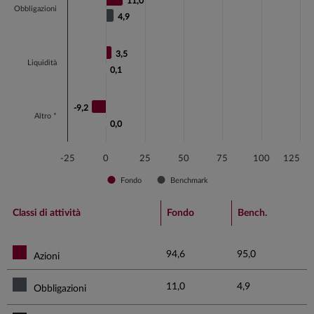
11,0
11,0
The chart has 1 Y axis displaying values. Data ranges fr
Obbligazioni
4,9
4,9
3,5
3,5
Liquidità
0,1
0,1
-9,2
-9,2
Altro *
0,0
0,0
-25
0
25
50
75
100
125
Fondo
Benchmark
End of interactive chart.
Classi di attività
Fondo
Bench.
94,6
95,0
Azioni
11,0
4,9
Obbligazioni