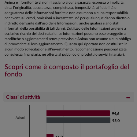
Anima e i fornitori terzi non rilasciano alcuna garanzia, espressa o implicita,
circa l’originalità, accuratezza, completezza, tempestività, affidabilità o
adeguatezza delle Informazioni fornite e non assumono alcuna responsabilità
per eventuali errori, omissioni o inesattezze, né per qualunque danno diretto o
indiretto derivante dall’uso delle Informazioni, anche qualora siano stati
informati della possibilità di tali danni. L’utilizzo delle Informazioni avviene a
esclusivo rischio del destinatario. Le Informazioni possono essere soggette a
modifiche o aggiornamenti senza preavviso e Anima non assume alcun obbligo
di provvedere al loro aggiornamento. Quanto qui riportato non costituisce in
alcun modo sollecitazione all’investimento, raccomandazione personalizzata,
consulenza finanziaria, né offerta al pubblico di prodotti o servizi finanziari.
Scopri come è composto il portafoglio del
fondo
Classi di attività
Chart
94,6
94,6
Bar chart with 2 data series.
Azioni
95,0
95,0
View as data table, Chart
The chart has 1 X axis displaying categories.