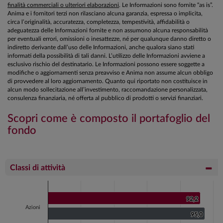
finalità commerciali o ulteriori elaborazioni
. Le Informazioni sono fornite “as is”.
Anima e i fornitori terzi non rilasciano alcuna garanzia, espressa o implicita,
circa l’originalità, accuratezza, completezza, tempestività, affidabilità o
adeguatezza delle Informazioni fornite e non assumono alcuna responsabilità
per eventuali errori, omissioni o inesattezze, né per qualunque danno diretto o
indiretto derivante dall’uso delle Informazioni, anche qualora siano stati
informati della possibilità di tali danni. L’utilizzo delle Informazioni avviene a
esclusivo rischio del destinatario. Le Informazioni possono essere soggette a
modifiche o aggiornamenti senza preavviso e Anima non assume alcun obbligo
di provvedere al loro aggiornamento. Quanto qui riportato non costituisce in
alcun modo sollecitazione all’investimento, raccomandazione personalizzata,
consulenza finanziaria, né offerta al pubblico di prodotti o servizi finanziari.
Scopri come è composto il portafoglio del
fondo
Classi di attività
Chart
Bar chart with 2 data series.
92,2
92,2
Azioni
View as data table, Chart
95,0
95,0