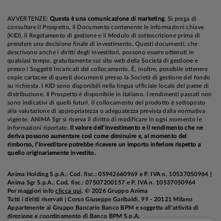
AVVERTENZE:
Questa è una comunicazione di marketing
. Si prega di
consultare il Prospetto, il Documento contenente le informazioni chiave
(KID), il Regolamento di gestione e il Modulo di sottoscrizione prima di
prendere una decisione finale di investimento. Questi documenti, che
descrivono anche i diritti degli investitori, possono essere ottenuti in
qualsiasi tempo, gratuitamente sul sito web della Società di gestione e
presso i Soggetti Incaricati del collocamento. È, inoltre, possibile ottenere
copie cartacee di questi documenti presso la Società di gestione del fondo
su richiesta. I KID sono disponibili nella lingua ufficiale locale del paese di
distribuzione. Il Prospetto è disponibile in italiano. I rendimenti passati non
sono indicativi di quelli futuri. Il collocamento del prodotto è sottoposto
alla valutazione di appropriatezza o adeguatezza prevista dalla normativa
vigente. ANIMA Sgr si riserva il diritto di modificare in ogni momento le
informazioni riportate.
Il valore dell’investimento e il rendimento che ne
deriva possono aumentare così come diminuire e, al momento del
rimborso, l’investitore potrebbe ricevere un importo inferiore rispetto a
quello originariamente investito.
Anima Holding S.p.A.: Cod. fisc.: 05942660969 e P. IVA n. 10537050964 |
Anima Sgr S.p.A.: Cod. fisc.: 07507200157 e P. IVA n. 10537050964
Per maggiori info
clicca qui
. © 2026 Gruppo Anima
Tutti i diritti riservati | Corso Giuseppe Garibaldi, 99 - 20121 Milano
Appartenente al Gruppo Bancario Banco BPM e soggetta all'attività di
direzione e coordinamento di Banco BPM S.p.A.