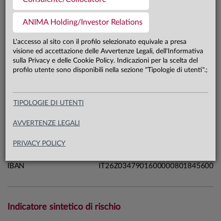
36,0 mln €
Patrimonio classe Y 31.07.26
ANIMA Holding/Investor Relations
L'accesso al sito con il profilo selezionato equivale a presa
Carta di identità
visione ed accettazione delle Avvertenze Legali, dell'Informativa
sulla Privacy e delle Cookie Policy. Indicazioni per la scelta del
profilo utente sono disponibili nella sezione "Tipologie di utenti".;
Linea
Mercati
Sistema
Sistema Anima
Macrocategoria
Azionari
TIPOLOGIE DI UTENTI
Categoria Assogestioni
Azionari Internazionali
AVVERTENZE LEGALI
Domicilio
Italia
Data di avvio
27.04.20
PRIVACY POLICY
ISIN
IT0005403941
IBAN
IT26Z0347901600000801845600
Indicatore sintetico di rischio