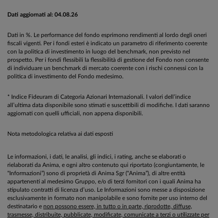
Dati aggiornati al: 04.08.26
Dati in %. Le performance del fondo esprimono rendimenti al lordo degli oneri
fiscali vigenti. Per i fondi esteri è indicato un parametro di riferimento coerente
con la politica di investimento in luogo del benchmark, non previsto nel
prospetto. Per i fondi flessibili la flessibilità di gestione del Fondo non consente
di individuare un benchmark di mercato coerente con i rischi connessi con la
politica di investimento del Fondo medesimo.
* Indice Fideuram di Categoria Azionari Internazionali. I valori dell’indice
all’ultima data disponibile sono stimati e suscettibili di modifiche. I dati saranno
aggiornati con quelli ufficiali, non appena disponibili.
Nota metodologica relativa ai dati esposti
Le informazioni, i dati, le analisi, gli indici, i rating, anche se elaborati o
rielaborati da Anima, e ogni altro contenuto qui riportato (congiuntamente, le
“Informazioni”) sono di proprietà di Anima Sgr (“Anima”), di altre entità
appartenenti al medesimo Gruppo, e/o di terzi fornitori con i quali Anima ha
stipulato contratti di licenza d’uso. Le Informazioni sono messe a disposizione
esclusivamente in formato non manipolabile e sono fornite per uso interno del
destinatario e
non possono essere, in tutto o in parte, riprodotte, diffuse,
trasmesse, distribuite, pubblicate, modificate, comunicate a terzi o utilizzate per