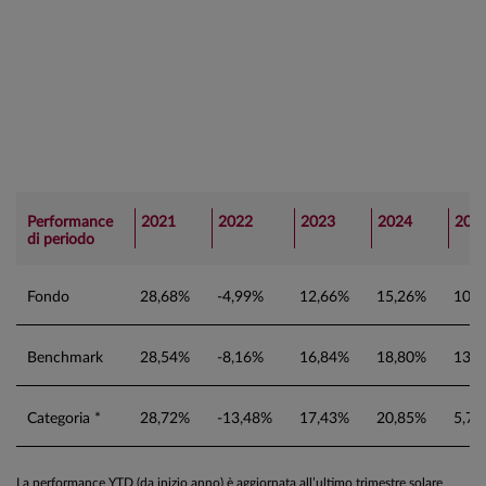
Performance
2021
2022
2023
2024
202
di periodo
Fondo
28,68%
-4,99%
12,66%
15,26%
10,
Benchmark
28,54%
-8,16%
16,84%
18,80%
13,
Categoria *
28,72%
-13,48%
17,43%
20,85%
5,7
La performance YTD (da inizio anno) è aggiornata all’ultimo trimestre solare