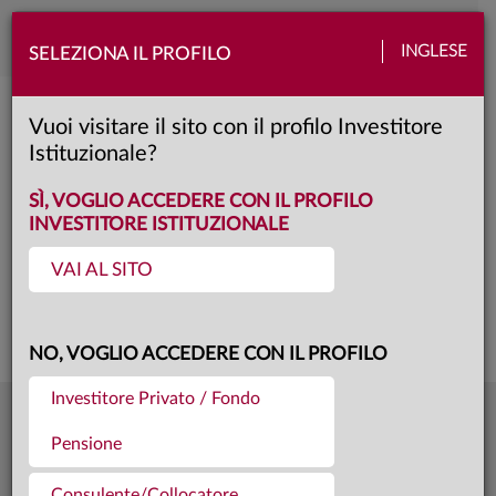
Toggle
INGLESE
SELEZIONA IL PROFILO
naviga
Anima Valore Globale
Vuoi visitare il sito con il profilo Investitore
Istituzionale?
Y
Classe:
KID
SCHEDA
SÌ, VOGLIO ACCEDERE CON IL PROFILO
INVESTITORE ISTITUZIONALE
VAI AL SITO
Questa è una comunicazione di marketing. Si prega di consultare il prospetto e
il documento contenente le informazioni chiave per gli investitori prima di
prendere una decisione finale di investimento.
NO, VOGLIO ACCEDERE CON IL PROFILO
Investitore Privato / Fondo
94,974
Ultima quota
€
Pensione
04.08.26
2805,6 mln €
Patrimonio fondo
31.07.26
Consulente/Collocatore