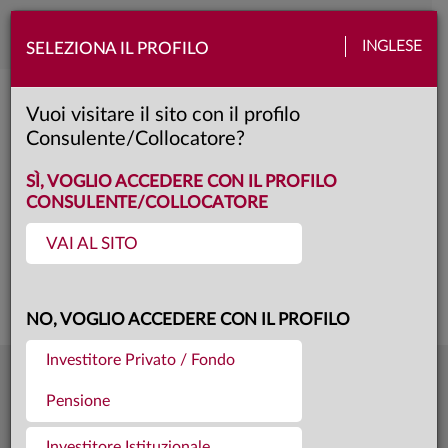
Toggle
INGLESE
SELEZIONA IL PROFILO
naviga
Anima Megatrend People
Vuoi visitare il sito con il profilo
Consulente/Collocatore?
ZD
Classe:
KID
SCHEDA
SÌ, VOGLIO ACCEDERE CON IL PROFILO
CONSULENTE/COLLOCATORE
VAI AL SITO
Questa è una comunicazione di marketing. Si prega di consultare il prospetto e
il documento contenente le informazioni chiave per gli investitori prima di
prendere una decisione finale di investimento.
NO, VOGLIO ACCEDERE CON IL PROFILO
Investitore Privato / Fondo
9,351
Ultima quota
€
Pensione
04.08.26
982,9 mln €
Patrimonio fondo
31.07.26
Investitore Istituzionale