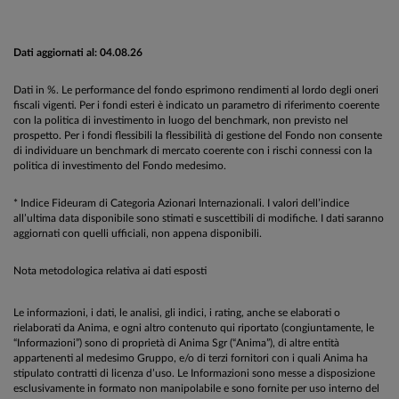
Dati aggiornati al: 04.08.26
Dati in %. Le performance del fondo esprimono rendimenti al lordo degli oneri
fiscali vigenti. Per i fondi esteri è indicato un parametro di riferimento coerente
con la politica di investimento in luogo del benchmark, non previsto nel
prospetto. Per i fondi flessibili la flessibilità di gestione del Fondo non consente
di individuare un benchmark di mercato coerente con i rischi connessi con la
politica di investimento del Fondo medesimo.
* Indice Fideuram di Categoria Azionari Internazionali. I valori dell’indice
all’ultima data disponibile sono stimati e suscettibili di modifiche. I dati saranno
aggiornati con quelli ufficiali, non appena disponibili.
Nota metodologica relativa ai dati esposti
Le informazioni, i dati, le analisi, gli indici, i rating, anche se elaborati o
rielaborati da Anima, e ogni altro contenuto qui riportato (congiuntamente, le
“Informazioni”) sono di proprietà di Anima Sgr (“Anima”), di altre entità
appartenenti al medesimo Gruppo, e/o di terzi fornitori con i quali Anima ha
stipulato contratti di licenza d’uso. Le Informazioni sono messe a disposizione
esclusivamente in formato non manipolabile e sono fornite per uso interno del