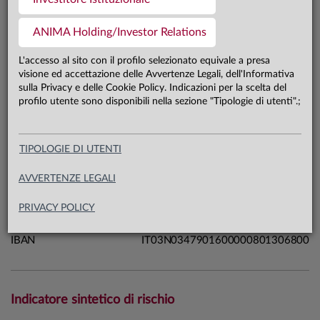
0,1 mln €
Patrimonio classe ZD 31.07.26
ANIMA Holding/Investor Relations
L'accesso al sito con il profilo selezionato equivale a presa
Carta di identità
visione ed accettazione delle Avvertenze Legali, dell'Informativa
sulla Privacy e delle Cookie Policy. Indicazioni per la scelta del
profilo utente sono disponibili nella sezione "Tipologie di utenti".;
Linea
Mercati
Sistema
Sistema Anima
Macrocategoria
Azionari
TIPOLOGIE DI UTENTI
Categoria Assogestioni
Azionari Internazionali
AVVERTENZE LEGALI
Domicilio
Italia
Data di avvio
03.03.25
PRIVACY POLICY
ISIN
IT0005634503
IBAN
IT03N0347901600000801306800
Indicatore sintetico di rischio