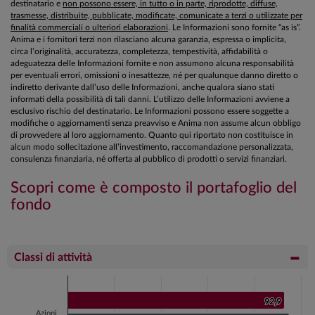
destinatario e
non possono essere, in tutto o in parte, riprodotte, diffuse,
trasmesse, distribuite, pubblicate, modificate, comunicate a terzi o utilizzate per
finalità commerciali o ulteriori elaborazioni
. Le Informazioni sono fornite “as is”.
Anima e i fornitori terzi non rilasciano alcuna garanzia, espressa o implicita,
circa l’originalità, accuratezza, completezza, tempestività, affidabilità o
adeguatezza delle Informazioni fornite e non assumono alcuna responsabilità
per eventuali errori, omissioni o inesattezze, né per qualunque danno diretto o
indiretto derivante dall’uso delle Informazioni, anche qualora siano stati
informati della possibilità di tali danni. L’utilizzo delle Informazioni avviene a
esclusivo rischio del destinatario. Le Informazioni possono essere soggette a
modifiche o aggiornamenti senza preavviso e Anima non assume alcun obbligo
di provvedere al loro aggiornamento. Quanto qui riportato non costituisce in
alcun modo sollecitazione all’investimento, raccomandazione personalizzata,
consulenza finanziaria, né offerta al pubblico di prodotti o servizi finanziari.
Scopri come è composto il portafoglio del
fondo
Classi di attività
Chart
Bar chart with 2 data series.
92,9
92,9
Azioni