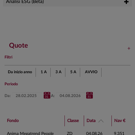
Analisi ESG (Beta)
Quote
Filtri
Da inizio anno
1 A
3 A
5 A
AVVIO
Periodo
Da:
A:
Fondo
Classe
Data
Nav €
Anima Megatrend People
ZD
04.08.26
9,351