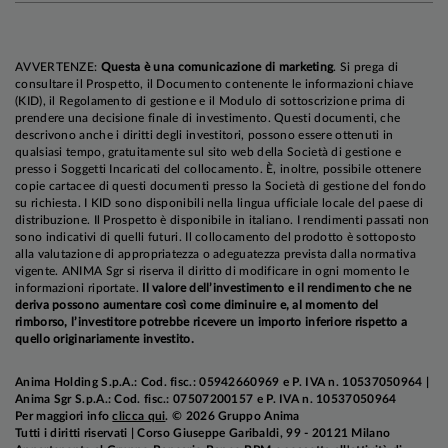
AVVERTENZE:
Questa è una comunicazione di marketing
. Si prega di
consultare il Prospetto, il Documento contenente le informazioni chiave
(KID), il Regolamento di gestione e il Modulo di sottoscrizione prima di
prendere una decisione finale di investimento. Questi documenti, che
descrivono anche i diritti degli investitori, possono essere ottenuti in
qualsiasi tempo, gratuitamente sul sito web della Società di gestione e
presso i Soggetti Incaricati del collocamento. È, inoltre, possibile ottenere
copie cartacee di questi documenti presso la Società di gestione del fondo
su richiesta. I KID sono disponibili nella lingua ufficiale locale del paese di
distribuzione. Il Prospetto è disponibile in italiano. I rendimenti passati non
sono indicativi di quelli futuri. Il collocamento del prodotto è sottoposto
alla valutazione di appropriatezza o adeguatezza prevista dalla normativa
vigente. ANIMA Sgr si riserva il diritto di modificare in ogni momento le
informazioni riportate.
Il valore dell’investimento e il rendimento che ne
deriva possono aumentare così come diminuire e, al momento del
rimborso, l’investitore potrebbe ricevere un importo inferiore rispetto a
quello originariamente investito.
Anima Holding S.p.A.: Cod. fisc.: 05942660969 e P. IVA n. 10537050964 |
Anima Sgr S.p.A.: Cod. fisc.: 07507200157 e P. IVA n. 10537050964
Per maggiori info
clicca qui
. © 2026 Gruppo Anima
Tutti i diritti riservati | Corso Giuseppe Garibaldi, 99 - 20121 Milano