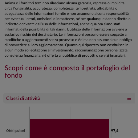
Anima e i fornitori terzi non rilasciano alcuna garanzia, espressa o implicita,
circa l’originalità, accuratezza, completezza, tempestività, affidabilità o
adeguatezza delle Informazioni fornite e non assumono alcuna responsabilità
per eventuali errori, omissioni o inesattezze, né per qualunque danno diretto o
indiretto derivante dall’uso delle Informazioni, anche qualora siano stati
informati della possibilità di tali danni. L’utilizzo delle Informazioni avviene a
esclusivo rischio del destinatario. Le Informazioni possono essere soggette a
modifiche o aggiornamenti senza preavviso e Anima non assume alcun obbligo
di provvedere al loro aggiornamento. Quanto qui riportato non costituisce in
alcun modo sollecitazione all’investimento, raccomandazione personalizzata,
consulenza finanziaria, né offerta al pubblico di prodotti o servizi finanziari.
Scopri come è composto il portafoglio del
fondo
Classi di attività
Chart
Bar chart with 2 bars.
View as data table, Chart
Obbligazioni
97,4
97,4
The chart has 1 X axis displaying categories.