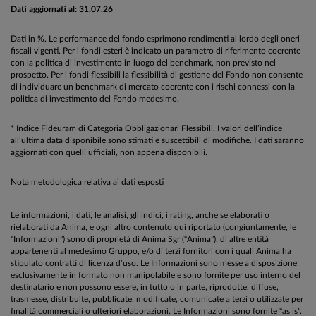
Dati aggiornati al: 31.07.26
Dati in %. Le performance del fondo esprimono rendimenti al lordo degli oneri
fiscali vigenti. Per i fondi esteri è indicato un parametro di riferimento coerente
con la politica di investimento in luogo del benchmark, non previsto nel
prospetto. Per i fondi flessibili la flessibilità di gestione del Fondo non consente
di individuare un benchmark di mercato coerente con i rischi connessi con la
politica di investimento del Fondo medesimo.
* Indice Fideuram di Categoria Obbligazionari Flessibili. I valori dell’indice
all’ultima data disponibile sono stimati e suscettibili di modifiche. I dati saranno
aggiornati con quelli ufficiali, non appena disponibili.
Nota metodologica relativa ai dati esposti
Le informazioni, i dati, le analisi, gli indici, i rating, anche se elaborati o
rielaborati da Anima, e ogni altro contenuto qui riportato (congiuntamente, le
“Informazioni”) sono di proprietà di Anima Sgr (“Anima”), di altre entità
appartenenti al medesimo Gruppo, e/o di terzi fornitori con i quali Anima ha
stipulato contratti di licenza d’uso. Le Informazioni sono messe a disposizione
esclusivamente in formato non manipolabile e sono fornite per uso interno del
destinatario e
non possono essere, in tutto o in parte, riprodotte, diffuse,
trasmesse, distribuite, pubblicate, modificate, comunicate a terzi o utilizzate per
finalità commerciali o ulteriori elaborazioni
. Le Informazioni sono fornite “as is”.