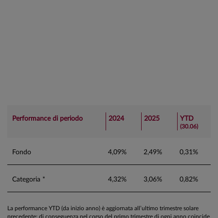
Performance di periodo
2024
2025
YTD
(30.06)
Fondo
4,09%
2,49%
0,31%
Categoria *
4,32%
3,06%
0,82%
La performance YTD (da inizio anno) è aggiornata all’ultimo trimestre solare
precedente; di conseguenza nel corso del primo trimestre di ogni anno coincide