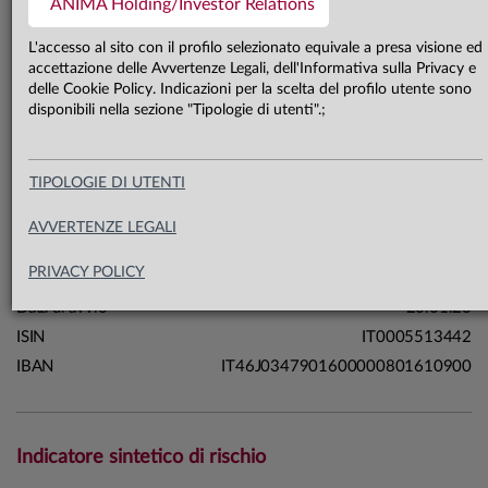
ANIMA Holding/Investor Relations
434,1 mln €
Patrimonio classe unica 31.07.26
L'accesso al sito con il profilo selezionato equivale a presa visione ed
accettazione delle Avvertenze Legali, dell'Informativa sulla Privacy e
delle Cookie Policy. Indicazioni per la scelta del profilo utente sono
Carta di identità
disponibili nella sezione "Tipologie di utenti".;
Linea
Soluzioni
TIPOLOGIE DI UTENTI
Sistema
Fondi a Scadenza
Macrocategoria
Obbligazionari
AVVERTENZE LEGALI
Categoria Assogestioni
Obbligazionari Flessibili
PRIVACY POLICY
Domicilio
Italia
Data di avvio
20.01.23
ISIN
IT0005513442
IBAN
IT46J0347901600000801610900
Indicatore sintetico di rischio