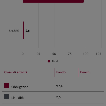
The chart has 1 Y axis displaying values. Data ranges fr
Liquidità
2,6
2,6
0
25
50
75
100
125
Fondo
End of interactive chart.
Classi di attività
Fondo
Bench.
97,4
Obbligazioni
2,6
Liquidità