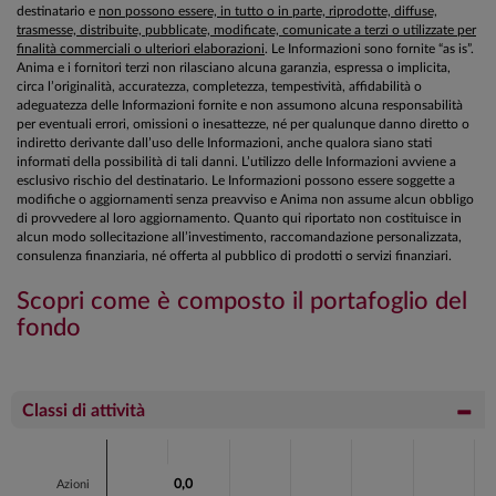
destinatario e
non possono essere, in tutto o in parte, riprodotte, diffuse,
trasmesse, distribuite, pubblicate, modificate, comunicate a terzi o utilizzate per
finalità commerciali o ulteriori elaborazioni
. Le Informazioni sono fornite “as is”.
Anima e i fornitori terzi non rilasciano alcuna garanzia, espressa o implicita,
circa l’originalità, accuratezza, completezza, tempestività, affidabilità o
adeguatezza delle Informazioni fornite e non assumono alcuna responsabilità
per eventuali errori, omissioni o inesattezze, né per qualunque danno diretto o
indiretto derivante dall’uso delle Informazioni, anche qualora siano stati
informati della possibilità di tali danni. L’utilizzo delle Informazioni avviene a
esclusivo rischio del destinatario. Le Informazioni possono essere soggette a
modifiche o aggiornamenti senza preavviso e Anima non assume alcun obbligo
di provvedere al loro aggiornamento. Quanto qui riportato non costituisce in
alcun modo sollecitazione all’investimento, raccomandazione personalizzata,
consulenza finanziaria, né offerta al pubblico di prodotti o servizi finanziari.
Scopri come è composto il portafoglio del
fondo
Classi di attività
Chart
Bar chart with 4 bars.
0,0
0,0
Azioni