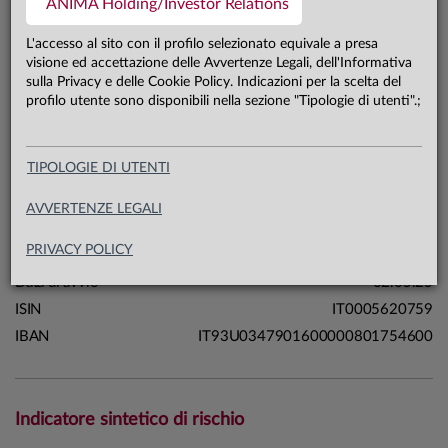
ANIMA Holding/Investor Relations
468,9 mln €
Patrimonio classe C 31.07.26
L'accesso al sito con il profilo selezionato equivale a presa
visione ed accettazione delle Avvertenze Legali, dell'Informativa
sulla Privacy e delle Cookie Policy. Indicazioni per la scelta del
Carta di identità
profilo utente sono disponibili nella sezione "Tipologie di utenti".;
Linea
Soluzioni
TIPOLOGIE DI UTENTI
Sistema
Fondi a Scadenza
Macrocategoria
Obbligazionari
AVVERTENZE LEGALI
Categoria Assogestioni
Obbligazionari Flessibili
PRIVACY POLICY
Domicilio
Italia
Data di avvio
02.05.25
ISIN
IT0005620759
IBAN
IT93U0347901600000801754600
Indicatore sintetico di rischio