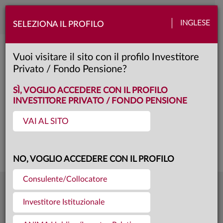
Toggle
INGLESE
SELEZIONA IL PROFILO
naviga
Anima Traguardo Flessibile 2030 III
Vuoi visitare il sito con il profilo Investitore
Privato / Fondo Pensione?
C
Classe:
KID
SÌ, VOGLIO ACCEDERE CON IL PROFILO
INVESTITORE PRIVATO / FONDO PENSIONE
VAI AL SITO
Questa è una comunicazione di marketing. Si prega di consultare il prospetto e
il documento contenente le informazioni chiave per gli investitori prima di
prendere una decisione finale di investimento.
NO, VOGLIO ACCEDERE CON IL PROFILO
Consulente/Collocatore
9,963
Ultima quota
€
Investitore Istituzionale
31.07.26
487,4 mln €
Patrimonio fondo
31.07.26