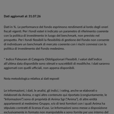
Dati aggiornati al: 31.07.26
Dati in %. Le performance del fondo esprimono rendimenti al lordo degli oneri
fiscali vigenti. Per i fondi esteri è indicato un parametro di riferimento coerente
con la politica di investimento in luogo del benchmark, non previsto nel
prospetto. Per i fondi flessibili la flessibilità di gestione del Fondo non consente
di individuare un benchmark di mercato coerente con i rischi connessi con la
politica di investimento del Fondo medesimo.
* Indice Fideuram di Categoria Obbligazionari Flessibili. I valori dell’indice
all’ultima data disponibile sono stimati e suscettibili di modifiche. I dati saranno
aggiornati con quelli ufficiali, non appena disponibili.
Nota metodologica relativa ai dati esposti
Le informazioni, i dati, le analisi, gli indici, i rating, anche se elaborati o
rielaborati da Anima, e ogni altro contenuto qui riportato (congiuntamente, le
“Informazioni”) sono di proprietà di Anima Sgr (“Anima”), di altre entità
appartenenti al medesimo Gruppo, e/o di terzi fornitori con i quali Anima ha
stipulato contratti di licenza d’uso. Le Informazioni sono messe a disposizione
esclusivamente in formato non manipolabile e sono fornite per uso interno del