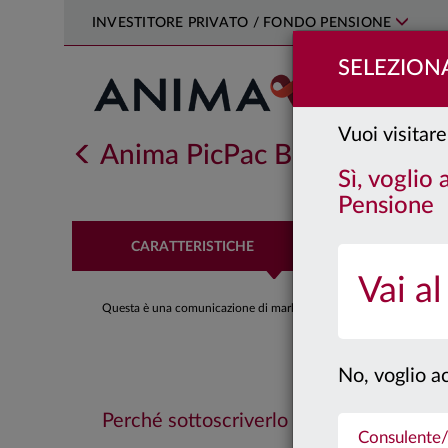
INVESTITORE PRIVATO / FONDO PENSIONE
SELEZIONA
Vuoi visitare
Anima PicPac Bilanciato Me
Sì, voglio
Pensione
CARATTERISTICHE
PERFORM
Vai al
Questa è una comunicazione di marketing. Si prega di consultare il
No, voglio ac
Perché sottoscriverlo
Consulente/