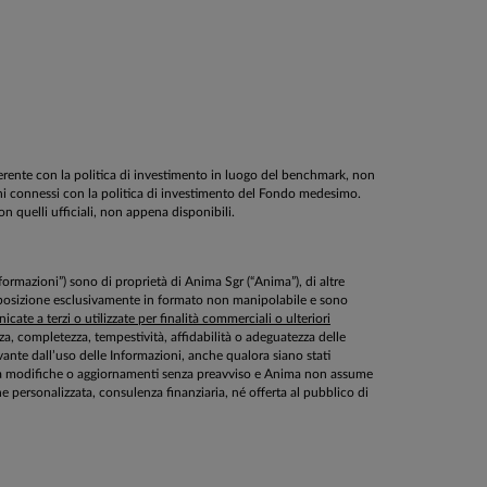
oerente con la politica di investimento in luogo del benchmark, non
schi connessi con la politica di investimento del Fondo medesimo.
on quelli ufficiali, non appena disponibili.
Informazioni”) sono di proprietà di Anima Sgr (“Anima”), di altre
disposizione esclusivamente in formato non manipolabile e sono
cate a terzi o utilizzate per finalità commerciali o ulteriori
ezza, completezza, tempestività, affidabilità o adeguatezza delle
ante dall’uso delle Informazioni, anche qualora siano stati
ette a modifiche o aggiornamenti senza preavviso e Anima non assume
personalizzata, consulenza finanziaria, né offerta al pubblico di