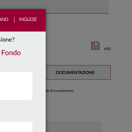
IANO
INGLESE
nsione?
KIID
/ Fondo
QUOTE
DOCUMENTAZIONE
di prendere una decisione finale di investimento.