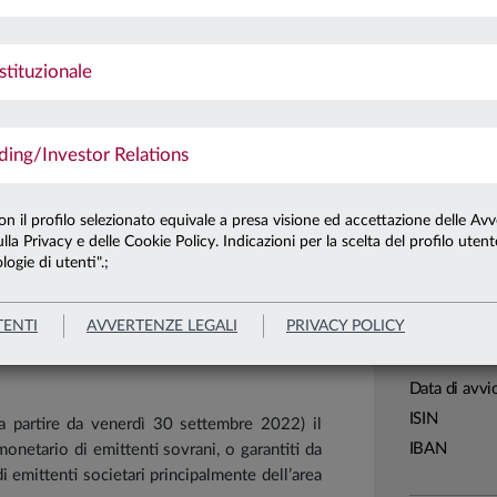
he permette di costruire in modo graduale un
Ultima qu
Patrimonio 
stituzionale
o anche su società innovative, che potranno
Patrimonio 
iodo legati all'evoluzione demografica, quali:
ne; cambiamento dei modelli di consumo;
ng/Investor Relations
Carta di
Linea
con il profilo selezionato equivale a presa visione ed accettazione delle Avv
lla Privacy e delle Cookie Policy. Indicazioni per la scelta del profilo uten
Sistema
logie di utenti".;
Leggi tutto
Macrocatego
Categoria
TENTI
AVVERTENZE LEGALI
PRIVACY POLICY
Assogestion
Domicilio
Data di avvi
ISIN
 a partire da venerdì 30 settembre 2022) il
IBAN
monetario di emittenti sovrani, o garantiti da
i emittenti societari principalmente dell’area