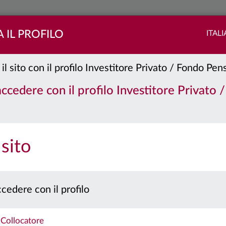
 IL PROFILO
ITAL
 il sito con il profilo Investitore Privato / Fondo Pe
gatrend People 2026
Classe:
 accedere con il profilo Investitore Privato 
unica
ANCE
PORTAFOGLIO
 sito
 prospetto e il documento contenente le informazioni chiave per gli investitori prima 
Caratteristiche
cedere con il profilo
Collocatore