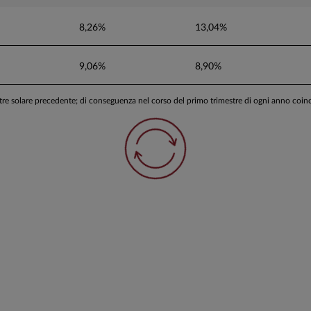
ismo "intelligente" di accumulazione della
8,26%
13,04%
in funzione delle condizioni dei mercati e
e degli stessi.
9,06%
8,90%
stre solare precedente; di conseguenza nel corso del primo trimestre di ogni anno coi