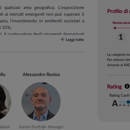
 qualsiasi area geografica. L’esposizione
Profilo di
ti ai mercati emergenti non può superare il
ia, l’investimento in emittenti societari a
al 35%.
ari. Il controvalore degli strumenti denominati
Leggi tutto
 del valore complessivo netto del fondo. La
distinguono per un’attenzione particolare nei
La categoria i
Per ulteriori de
i governance (c.d. “Environmental, Social and
rimanda al KII
ndo si qualifica come prodotto ex art. 8 del
llu
Alessandro Rosina
etti in strumenti finanziari di emittenti che
Rating
te e di altri prodotti contenenti tabacco, nel
ll’ambito della gestione di casinò e case da
Rating Costi
effettuata sulla base dell’attività commerciale
anno, inoltre, tendenzialmente escluse società
 o alla commercializzazione di carbone termico,
Global
Senior Portfolio Manager