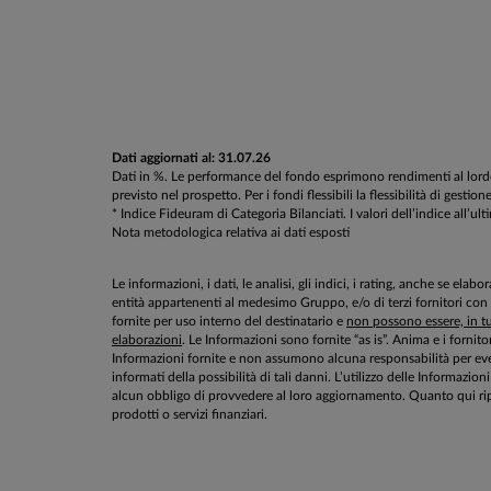
Dati aggiornati al: 31.07.26
Dati in %. Le performance del fondo esprimono rendimenti al lordo d
previsto nel prospetto. Per i fondi flessibili la flessibilità di g
* Indice Fideuram di Categoria Bilanciati. I valori dell’indice all’ul
Nota metodologica relativa ai dati esposti
Le informazioni, i dati, le analisi, gli indici, i rating, anche se el
entità appartenenti al medesimo Gruppo, e/o di terzi fornitori con
fornite per uso interno del destinatario e
non possono essere, in tut
elaborazioni
. Le Informazioni sono fornite “as is”. Anima e i fornito
Informazioni fornite e non assumono alcuna responsabilità per even
informati della possibilità di tali danni. L’utilizzo delle Informa
alcun obbligo di provvedere al loro aggiornamento. Quanto qui rip
prodotti o servizi finanziari.