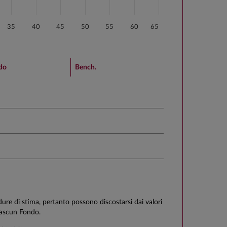
35
40
45
50
55
60
65
do
Bench.
edure di stima, pertanto possono discostarsi dai valori
ciascun Fondo.