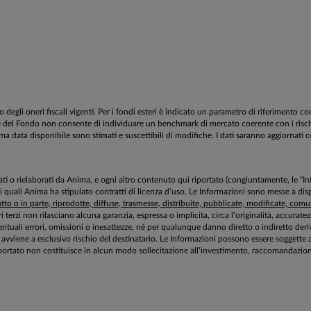
egli oneri fiscali vigenti. Per i fondi esteri è indicato un parametro di riferimento c
estione del Fondo non consente di individuare un benchmark di mercato coerente con i ri
tima data disponibile sono stimati e suscettibili di modifiche. I dati saranno aggiornati c
aborati o rielaborati da Anima, e ogni altro contenuto qui riportato (congiuntamente, le “
 i quali Anima ha stipulato contratti di licenza d’uso. Le Informazioni sono messe a 
to o in parte, riprodotte, diffuse, trasmesse, distribuite, pubblicate, modificate, comuni
ri terzi non rilasciano alcuna garanzia, espressa o implicita, circa l’originalità, accurat
tuali errori, omissioni o inesattezze, né per qualunque danno diretto o indiretto deriv
zioni avviene a esclusivo rischio del destinatario. Le Informazioni possono essere sogg
ortato non costituisce in alcun modo sollecitazione all’investimento, raccomandazione 