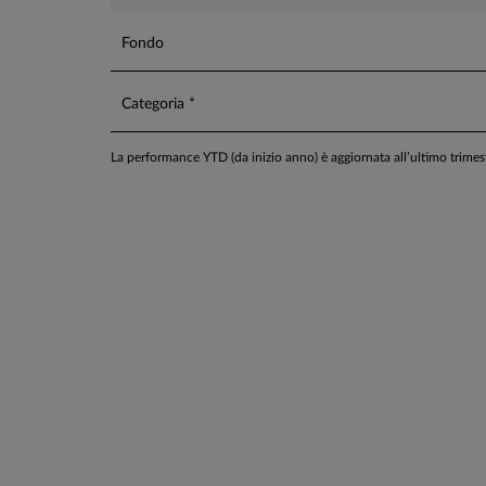
L'evoluzione del portafoglio si basa su un meccan
Fondo
componente azionaria, che può cambiare nel tempo 
delle aspettative del gestore in merito alle prospettiv
Categoria *
La performance YTD (da inizio anno) è aggiornata all’ultimo trime