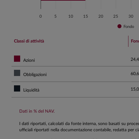
0
5
10
15
20
25
30
Fondo
End of interactive chart.
Classi di attività
Fon
24,4
Azioni
60,6
Obbligazioni
15,0
Liquidità
Dati in % del NAV.
I dati riportati, calcolati da fonte interna, sono basati su proc
ufficiali riportati nella documentazione contabile, redatta per 