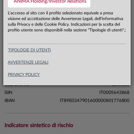
ANIMA Holding/Investor Relations
32,6 mln €
Patrimonio classe unica 31.07.26
L'accesso al sito con il profilo selezionato equivale a presa
visione ed accettazione delle Avvertenze Legali, dell'Informativa
sulla Privacy e delle Cookie Policy. Indicazioni per la scelta del
Carta di identità
profilo utente sono disponibili nella sezione "Tipologie di utenti".;
Linea
Soluzioni
TIPOLOGIE DI UTENTI
Sistema
Fondi a Scadenza
Macrocategoria
Bilanciati
AVVERTENZE LEGALI
Categoria Assogestioni
Bilanciati
PRIVACY POLICY
Domicilio
Italia
Data di avvio
22.08.25
ISIN
IT0005643868
IBAN
IT89E0347901600000801776800
Indicatore sintetico di rischio