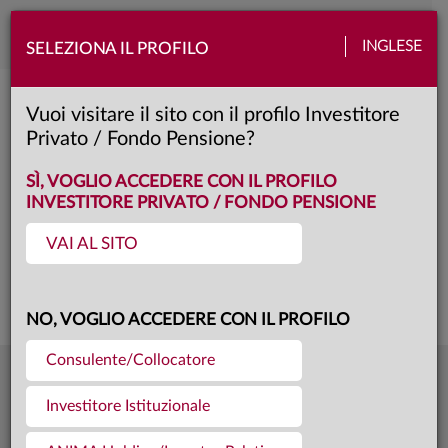
Toggle
INGLESE
SELEZIONA IL PROFILO
naviga
Anima Obiettivo Megatrend 2030 II
Vuoi visitare il sito con il profilo Investitore
Privato / Fondo Pensione?
unica
Classe:
KID
SÌ, VOGLIO ACCEDERE CON IL PROFILO
INVESTITORE PRIVATO / FONDO PENSIONE
VAI AL SITO
Questa è una comunicazione di marketing. Si prega di consultare il prospetto e
il documento contenente le informazioni chiave per gli investitori prima di
prendere una decisione finale di investimento.
NO, VOGLIO ACCEDERE CON IL PROFILO
Consulente/Collocatore
10,395
Ultima quota
€
Investitore Istituzionale
31.07.26
32,6 mln €
Patrimonio fondo
31.07.26