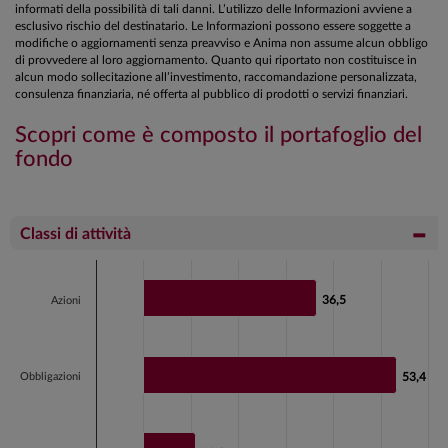
informati della possibilità di tali danni. L’utilizzo delle Informazioni avviene a
esclusivo rischio del destinatario. Le Informazioni possono essere soggette a
modifiche o aggiornamenti senza preavviso e Anima non assume alcun obbligo
di provvedere al loro aggiornamento. Quanto qui riportato non costituisce in
alcun modo sollecitazione all’investimento, raccomandazione personalizzata,
consulenza finanziaria, né offerta al pubblico di prodotti o servizi finanziari.
Scopri come è composto il portafoglio del
fondo
Classi di attività
Chart
Bar chart with 4 bars.
36,5
36,5
Azioni
View as data table, Chart
The chart has 1 X axis displaying categories.
The chart has 1 Y axis displaying values. Data ranges fr
Obbligazioni
53,4
53,4