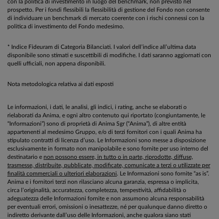
con la politica di investimento in luogo del benchmark, non previsto nel
prospetto. Per i fondi flessibili la flessibilità di gestione del Fondo non consente
di individuare un benchmark di mercato coerente con i rischi connessi con la
politica di investimento del Fondo medesimo.
* Indice Fideuram di Categoria Bilanciati. I valori dell’indice all’ultima data
disponibile sono stimati e suscettibili di modifiche. I dati saranno aggiornati con
quelli ufficiali, non appena disponibili.
Nota metodologica relativa ai dati esposti
Le informazioni, i dati, le analisi, gli indici, i rating, anche se elaborati o
rielaborati da Anima, e ogni altro contenuto qui riportato (congiuntamente, le
“Informazioni”) sono di proprietà di Anima Sgr (“Anima”), di altre entità
appartenenti al medesimo Gruppo, e/o di terzi fornitori con i quali Anima ha
stipulato contratti di licenza d’uso. Le Informazioni sono messe a disposizione
esclusivamente in formato non manipolabile e sono fornite per uso interno del
destinatario e
non possono essere, in tutto o in parte, riprodotte, diffuse,
trasmesse, distribuite, pubblicate, modificate, comunicate a terzi o utilizzate per
finalità commerciali o ulteriori elaborazioni
. Le Informazioni sono fornite “as is”.
Anima e i fornitori terzi non rilasciano alcuna garanzia, espressa o implicita,
circa l’originalità, accuratezza, completezza, tempestività, affidabilità o
adeguatezza delle Informazioni fornite e non assumono alcuna responsabilità
per eventuali errori, omissioni o inesattezze, né per qualunque danno diretto o
indiretto derivante dall’uso delle Informazioni, anche qualora siano stati