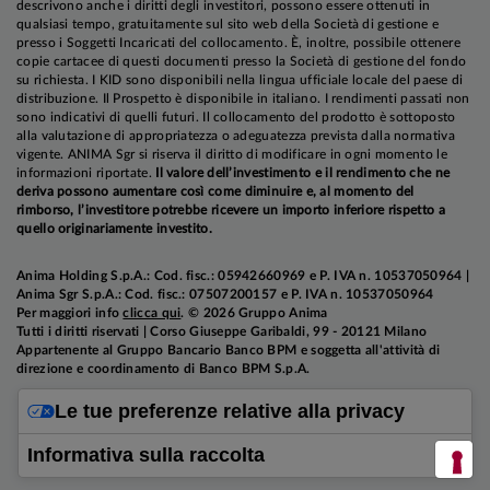
descrivono anche i diritti degli investitori, possono essere ottenuti in
qualsiasi tempo, gratuitamente sul sito web della Società di gestione e
presso i Soggetti Incaricati del collocamento. È, inoltre, possibile ottenere
copie cartacee di questi documenti presso la Società di gestione del fondo
su richiesta. I KID sono disponibili nella lingua ufficiale locale del paese di
distribuzione. Il Prospetto è disponibile in italiano. I rendimenti passati non
sono indicativi di quelli futuri. Il collocamento del prodotto è sottoposto
alla valutazione di appropriatezza o adeguatezza prevista dalla normativa
vigente. ANIMA Sgr si riserva il diritto di modificare in ogni momento le
informazioni riportate.
Il valore dell’investimento e il rendimento che ne
deriva possono aumentare così come diminuire e, al momento del
rimborso, l’investitore potrebbe ricevere un importo inferiore rispetto a
quello originariamente investito.
Anima Holding S.p.A.: Cod. fisc.: 05942660969 e P. IVA n. 10537050964 |
Anima Sgr S.p.A.: Cod. fisc.: 07507200157 e P. IVA n. 10537050964
Per maggiori info
clicca qui
. © 2026 Gruppo Anima
Tutti i diritti riservati | Corso Giuseppe Garibaldi, 99 - 20121 Milano
Appartenente al Gruppo Bancario Banco BPM e soggetta all'attività di
direzione e coordinamento di Banco BPM S.p.A.
Le tue preferenze relative alla privacy
Informativa sulla raccolta