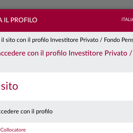
 IL PROFILO
ITAL
 il sito con il profilo Investitore Privato / Fondo Pe
lasse:
F
 accedere con il profilo Investitore Privato 
PORTAFOGLIO
QUOTE
 sito
 prospetto e il documento contenente le informazioni chiave per gli investitori prima 
Caratteristiche
cedere con il profilo
Collocatore