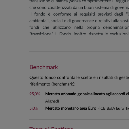
transizione climatica (senza compromettere il raggiungi
che sono caratterizzati da un buon sistema di govern
Il fondo è conforme ai requisiti previsti dagli “
ambientali, sociali e di governance o relativi alla sos
fondi che utilizzano nella propria denominazion
“transizione”. Il Fondo, inoltre, rispetta le esclusion
con l’accordo di Parigi (“Paris-Aligned Benchmark” - 
Il fondo può investire l'intero portafoglio in strument
è ammesso l'investimento in strumenti del merc
Benchmark
obbligazionaria, obbligazioni convertibili e/o cum
investimenti negli altri strumenti obbligazionari saran
Questo fondo confronta le scelte e i risultati di gest
ai sensi della SFDR.
riferimento (benchmark):
Per il fondo è prevista la possibilità di investire in de
Al fine di rafforzare la sua caratterizzazione ambient
95,0%
Mercato azionario globale allineato agli accordi di
escludere gli emittenti coinvolti in attività partic
Aligned)
tabacco, il gioco d'azzardo o le armi non convenziona
5,0%
Mercato monetario area Euro
(ICE BofA Euro Tre
Portafoglio tendenziale
: