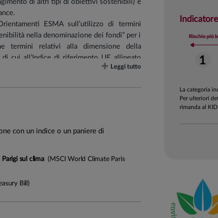
mento di altri tipi di obiettivi sostenibili) e
ance.
Indicatore
Orientamenti ESMA sull’utilizzo di termini
tenibilità nella denominazione dei fondi” per i
e termini relativi alla dimensione della
i di cui all’Indice di riferimento UE allineato
Leggi tutto
“PAB”).
La categoria i
i finanziari denominati in valuta estera.
Per ulteriori de
ato monetario ed in strumenti di natura
rimanda al KID
 warrant nel limite del 30%. Gli eventuali
no anch'essi selezionati tra quelli sostenibili
ione con un indice o un paniere di
positi bancari.
ale, sociale e di governance, il Fondo mira ad
 Parigi sul clima
(MSCI World Climate Paris
olarmente controverse, come, per esempio, il
li.
asury Bill)