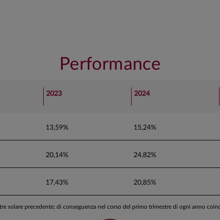
raggio continuo delle posizioni.
ni di CO2 e gas serra equivalenti (Scope1 +
Performance
2023
2024
13,59%
15,24%
20,14%
24,82%
17,43%
20,85%
stre solare precedente; di conseguenza nel corso del primo trimestre di ogni anno coi