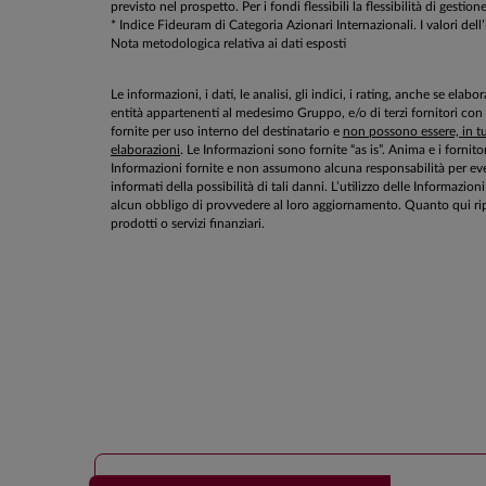
previsto nel prospetto. Per i fondi flessibili la flessibilità di g
* Indice Fideuram di Categoria Azionari Internazionali. I valori dell
Nota metodologica relativa ai dati esposti
Le informazioni, i dati, le analisi, gli indici, i rating, anche se el
entità appartenenti al medesimo Gruppo, e/o di terzi fornitori con
fornite per uso interno del destinatario e
non possono essere, in tut
elaborazioni
. Le Informazioni sono fornite “as is”. Anima e i fornito
Informazioni fornite e non assumono alcuna responsabilità per even
informati della possibilità di tali danni. L’utilizzo delle Informa
alcun obbligo di provvedere al loro aggiornamento. Quanto qui rip
prodotti o servizi finanziari.