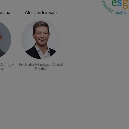
stenibili (*) almeno 80%)
osina
Alessandro Sala
ttiene il fondo si rimanda al prospetto
o di investimento sostenibile.
nchmark di riferimento.
icolare con focus sugli obiettivi di riduzione
 Manager
Portfolio Manager Global
ity
Equity
 ad un obiettivo sostenbile, senza arrecare
bili (test Do No Significant Harm), e che sono
i (Science Based Target initiative) con target
ntenere il riscaldamento globale entro 1,5°.
vestimenti sostenibili ex SFDR, identificati
o del portafoglio in termini di gas serra
neato o migliore, su base annuale, rispetto a