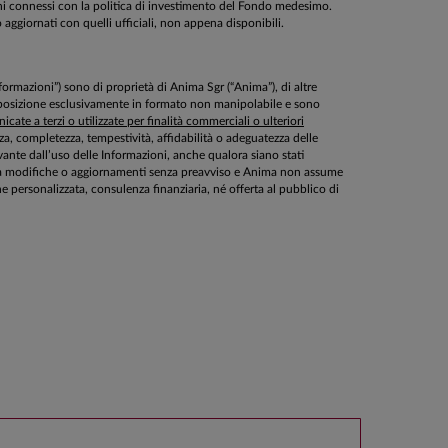
schi connessi con la politica di investimento del Fondo medesimo.
o aggiornati con quelli ufficiali, non appena disponibili.
Informazioni”) sono di proprietà di Anima Sgr (“Anima”), di altre
disposizione esclusivamente in formato non manipolabile e sono
cate a terzi o utilizzate per finalità commerciali o ulteriori
ezza, completezza, tempestività, affidabilità o adeguatezza delle
ante dall’uso delle Informazioni, anche qualora siano stati
ette a modifiche o aggiornamenti senza preavviso e Anima non assume
personalizzata, consulenza finanziaria, né offerta al pubblico di