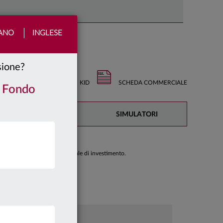
IANO
INGLESE
nsione?
KID
SCHEDA COMMERCIALE
/ Fondo
DOCUMENTAZIONE
SIMULATORI
di prendere una decisione finale di investimento.