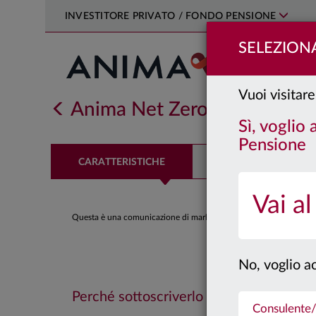
INVESTITORE PRIVATO / FONDO PENSIONE
SELEZIONA
Vuoi visitare
Anima Net Zero Azionario
C
Sì, voglio
Pensione
CARATTERISTICHE
PERFORMANCE
Vai al
Questa è una comunicazione di marketing. Si prega di consultare il
No, voglio ac
Perché sottoscriverlo
Consulente/