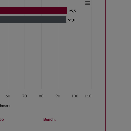
95,5
95,5
95,0
95,0
s from 0 to 95.5.
60
70
80
90
100
110
chmark
do
Bench.