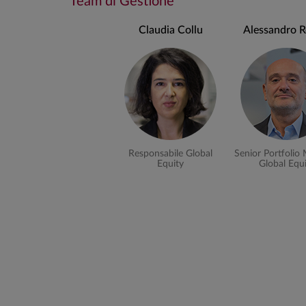
Team di Gestione
investimenti azionari: 95% (di cui investimenti so
Claudia Collu
Alessandro R
Liquidità/Depositi Bancari: 5%.
(*) Per maggiori informazioni sui limiti ESG a cui si a
informativo, "Informativa precontrattuale" - Obiettiv
Stile di gestione
La gestione è di tipo attivo e si confronta con un be
Effettua un'attenta selezione degli emittenti, in part
Responsabile Global
Senior Portfolio
Equity
Global Equ
delle emissioni di gas serra.
Seleziona società che contribuiscono positivamente
danni significativi ad altri tipi di obiettivi sosteni
incluse nella lista dell'organismo internazionale SBT
di riduzione delle emissioni di gas serra al fine di co
In quanto ex articolo 9, investe almeno l'80% in in
sulla base di una metodologia proprietaria,
Il fondo è gestito in modo che il profilo emissiv
rapportato al fatturato (GHG Intensity (*)) sia alli