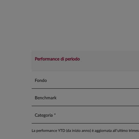
quello del suo benchmark. Questo richiede un monito
(*) Intensità carbonica del portafoglio di emissio
Scope2) rapportate al fatturato societario.
Performance di periodo
Fondo
Benchmark
Categoria *
La performance YTD (da inizio anno) è aggiornata all’ultimo trime