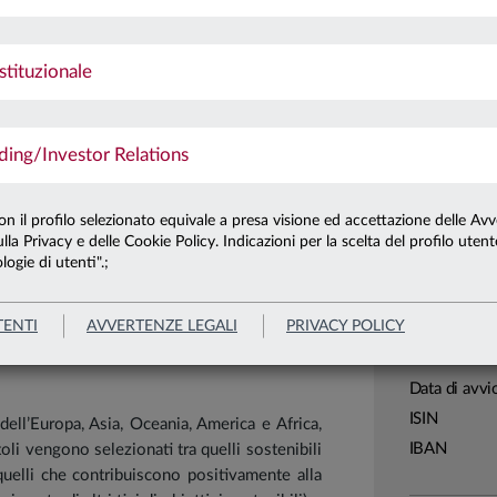
elezionando società che hanno adottato piani
Ultima qu
s serra, coerenti con il contenimento del
arigi del 2015.
Patrimonio 
stituzionale
Patrimonio 
esclusione di ANIMA Sgr e contribuiscono
ng/Investor Relations
rizione mediante Piano di Accumulo.
Carta di
Linea
con il profilo selezionato equivale a presa visione ed accettazione delle Avv
lla Privacy e delle Cookie Policy. Indicazioni per la scelta del profilo uten
Sistema
logie di utenti".;
Leggi tutto
Macrocatego
Categoria
TENTI
AVVERTENZE LEGALI
PRIVACY POLICY
Assogestion
Domicilio
Data di avvi
ISIN
ell’Europa, Asia, Oceania, America e Africa,
IBAN
toli vengono selezionati tra quelli sostenibili
quelli che contribuiscono positivamente alla