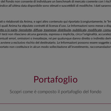
estione del Fondo non consente di individuare un benchmark di mercato coerente con i ri
’indice all’ultima data disponibile sono stimati e suscettibili di modifiche. I dati sarann
aborati o rielaborati da Anima, e ogni altro contenuto qui riportato (congiuntamente, le “
 i quali Anima ha stipulato contratti di licenza d’uso. Le Informazioni sono messe a 
to o in parte, riprodotte, diffuse, trasmesse, distribuite, pubblicate, modificate, comuni
ri terzi non rilasciano alcuna garanzia, espressa o implicita, circa l’originalità, accurat
tuali errori, omissioni o inesattezze, né per qualunque danno diretto o indiretto deriv
zioni avviene a esclusivo rischio del destinatario. Le Informazioni possono essere sogg
ortato non costituisce in alcun modo sollecitazione all’investimento, raccomandazione 
Portafoglio
Scopri come è composto il portafoglio del fondo