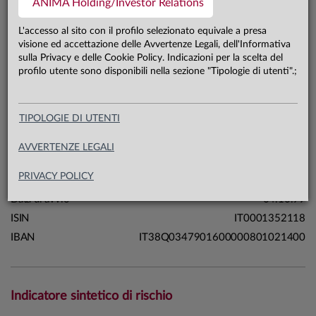
ANIMA Holding/Investor Relations
138,3 mln €
Patrimonio classe A 31.07.26
L'accesso al sito con il profilo selezionato equivale a presa
visione ed accettazione delle Avvertenze Legali, dell'Informativa
sulla Privacy e delle Cookie Policy. Indicazioni per la scelta del
Carta di identità
profilo utente sono disponibili nella sezione "Tipologie di utenti".;
Linea
Profili
TIPOLOGIE DI UTENTI
Sistema
Sistema Forza
Macrocategoria
Bilanciati
AVVERTENZE LEGALI
Categoria Assogestioni
Bilanciati Obbligazionari
PRIVACY POLICY
Domicilio
Italia
Data di avvio
04.10.99
ISIN
IT0001352118
IBAN
IT38Q0347901600000801021400
Indicatore sintetico di rischio