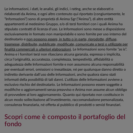
Le informazioni, i dati, le analisi, gli indici, i rating, anche se elaborati o
rielaborati da Anima, e ogni altro contenuto qui riportato (congiuntamente, le
“Informazioni”) sono di proprietà di Anima Sgr (“Anima”), di altre entità
appartenenti al medesimo Gruppo, e/o di terzi fornitori con i quali Anima ha
stipulato contratti di licenza d’uso. Le Informazioni sono messe a disposizione
esclusivamente in formato non manipolabile e sono fornite per uso interno del
destinatario e
non possono essere, in tutto o in parte, riprodotte, diffuse,
trasmesse, distribuite, pubblicate, modificate, comunicate a terzi o utilizzate per
finalità commerciali o ulteriori elaborazioni
. Le Informazioni sono fornite “as is”.
Anima e i fornitori terzi non rilasciano alcuna garanzia, espressa o implicita,
circa l’originalità, accuratezza, completezza, tempestività, affidabilità o
adeguatezza delle Informazioni fornite e non assumono alcuna responsabilità
per eventuali errori, omissioni o inesattezze, né per qualunque danno diretto o
indiretto derivante dall’uso delle Informazioni, anche qualora siano stati
informati della possibilità di tali danni. L’utilizzo delle Informazioni avviene a
esclusivo rischio del destinatario. Le Informazioni possono essere soggette a
modifiche o aggiornamenti senza preavviso e Anima non assume alcun obbligo
di provvedere al loro aggiornamento. Quanto qui riportato non costituisce in
alcun modo sollecitazione all’investimento, raccomandazione personalizzata,
consulenza finanziaria, né offerta al pubblico di prodotti o servizi finanziari.
Scopri come è composto il portafoglio del
fondo