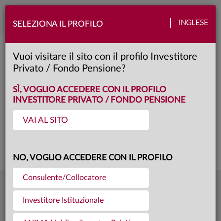
Toggle
INGLESE
SELEZIONA IL PROFILO
naviga
Anima Forza Moderato
Vuoi visitare il sito con il profilo Investitore
Privato / Fondo Pensione?
A
Classe:
KID
SCHEDA
SÌ, VOGLIO ACCEDERE CON IL PROFILO
INVESTITORE PRIVATO / FONDO PENSIONE
VAI AL SITO
Questa è una comunicazione di marketing. Si prega di consultare il prospetto e
il documento contenente le informazioni chiave per gli investitori prima di
prendere una decisione finale di investimento.
NO, VOGLIO ACCEDERE CON IL PROFILO
Consulente/Collocatore
7,672
Ultima quota
€
Investitore Istituzionale
04.08.26
258,9 mln €
Patrimonio fondo
31.07.26