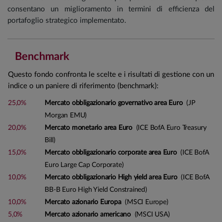
consentano un miglioramento in termini di efficienza del
portafoglio strategico implementato.
Benchmark
Questo fondo confronta le scelte e i risultati di gestione con un
indice o un paniere di riferimento (benchmark):
25,0%
Mercato obbligazionario governativo area Euro
(JP
Morgan EMU)
20,0%
Mercato monetario area Euro
(ICE BofA Euro Treasury
Bill)
15,0%
Mercato obbligazionario corporate area Euro
(ICE BofA
Euro Large Cap Corporate)
10,0%
Mercato obbligazionario High yield area Euro
(ICE BofA
BB-B Euro High Yield Constrained)
10,0%
Mercato azionario Europa
(MSCI Europe)
5,0%
Mercato azionario americano
(MSCI USA)