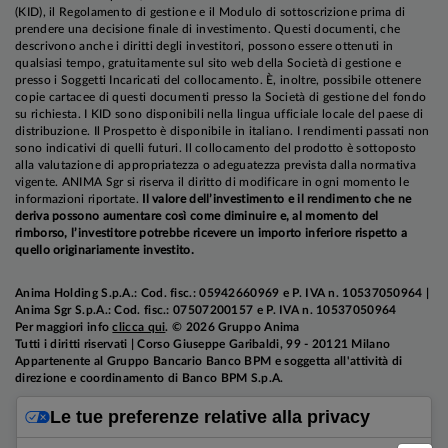
(KID), il Regolamento di gestione e il Modulo di sottoscrizione prima di
prendere una decisione finale di investimento. Questi documenti, che
descrivono anche i diritti degli investitori, possono essere ottenuti in
qualsiasi tempo, gratuitamente sul sito web della Società di gestione e
presso i Soggetti Incaricati del collocamento. È, inoltre, possibile ottenere
copie cartacee di questi documenti presso la Società di gestione del fondo
su richiesta. I KID sono disponibili nella lingua ufficiale locale del paese di
distribuzione. Il Prospetto è disponibile in italiano. I rendimenti passati non
sono indicativi di quelli futuri. Il collocamento del prodotto è sottoposto
alla valutazione di appropriatezza o adeguatezza prevista dalla normativa
vigente. ANIMA Sgr si riserva il diritto di modificare in ogni momento le
informazioni riportate.
Il valore dell’investimento e il rendimento che ne
deriva possono aumentare così come diminuire e, al momento del
rimborso, l’investitore potrebbe ricevere un importo inferiore rispetto a
quello originariamente investito.
Anima Holding S.p.A.: Cod. fisc.: 05942660969 e P. IVA n. 10537050964 |
Anima Sgr S.p.A.: Cod. fisc.: 07507200157 e P. IVA n. 10537050964
Per maggiori info
clicca qui
. © 2026 Gruppo Anima
Tutti i diritti riservati | Corso Giuseppe Garibaldi, 99 - 20121 Milano
Appartenente al Gruppo Bancario Banco BPM e soggetta all'attività di
direzione e coordinamento di Banco BPM S.p.A.
Le tue preferenze relative alla privacy