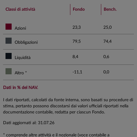
End of interactive chart.
Classi di attività
Fondo
Bench.
23,3
25,0
Azioni
79,5
74,4
Obbligazioni
8,4
0,6
Liquidità
-11,1
0,0
Altro *
Dati in % del NAV.
I dati riportati, calcolati da fonte interna, sono basati su procedure di
stima, pertanto possono discostarsi dai valori ufficiali riportati nella
documentazione contabile, redatta per ciascun Fondo.
Dati aggiornati al: 31.07.26
* comprende altre attività e il nozionale (voce contabile a