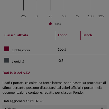
-25
0
25
50
75
100
125
Fondo
End of interactive chart.
Classi di attività
Fondo
Bench.
100,5
Obbligazioni
-0,5
Liquidità
Dati in % del NAV.
I dati riportati, calcolati da fonte interna, sono basati su procedure di
stima, pertanto possono discostarsi dai valori ufficiali riportati nella
documentazione contabile, redatta per ciascun Fondo.
Dati aggiornati al: 31.07.26