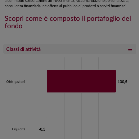
alcun modo sollecitazione all’investimento, raccomandazione personalizzata,
consulenza finanziaria, né offerta al pubblico di prodotti o servizi finanziari.
Scopri come è composto il portafoglio del
fondo
Classi di attività
Chart
Bar chart with 2 bars.
View as data table, Chart
Obbligazioni
100,5
100,5
The chart has 1 X axis displaying categories.
The chart has 1 Y axis displaying values. Data ranges fr
Liquidità
-0,5
-0,5