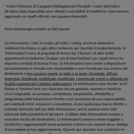
* Indice Fideuram di Categoria Obbligazionari Flessibili. I valori dell’indice
all’ultima data disponibile sono stimati e suscettibili di modifiche. I dati saranno
aggiornati con quelli ufficiali, non appena disponibili.
Nota metodologica relativa ai dati esposti
Le informazioni, i dati, le analisi, gli indici, i rating, anche se elaborati o
rielaborati da Anima, e ogni altro contenuto qui riportato (congiuntamente, le
“Informazioni”) sono di proprietà di Anima Sgr (“Anima”), di altre entità
appartenenti al medesimo Gruppo, e/o di terzi fornitori con i quali Anima ha
stipulato contratti di licenza d’uso. Le Informazioni sono messe a disposizione
esclusivamente in formato non manipolabile e sono fornite per uso interno del
destinatario e
non possono essere, in tutto o in parte, riprodotte, diffuse,
trasmesse, distribuite, pubblicate, modificate, comunicate a terzi o utilizzate per
finalità commerciali o ulteriori elaborazioni
. Le Informazioni sono fornite “as is”.
Anima e i fornitori terzi non rilasciano alcuna garanzia, espressa o implicita,
circa l’originalità, accuratezza, completezza, tempestività, affidabilità o
adeguatezza delle Informazioni fornite e non assumono alcuna responsabilità
per eventuali errori, omissioni o inesattezze, né per qualunque danno diretto o
indiretto derivante dall’uso delle Informazioni, anche qualora siano stati
informati della possibilità di tali danni. L’utilizzo delle Informazioni avviene a
esclusivo rischio del destinatario. Le Informazioni possono essere soggette a
modifiche o aggiornamenti senza preavviso e Anima non assume alcun obbligo
di provvedere al loro aggiornamento. Quanto qui riportato non costituisce in