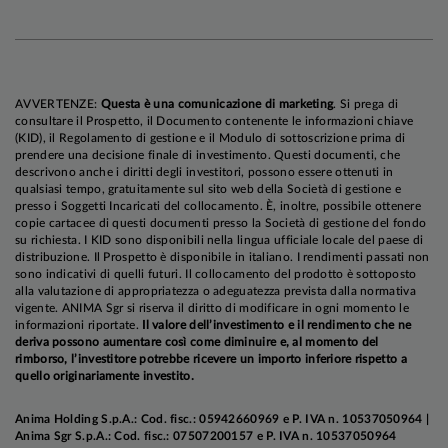
AVVERTENZE:
Questa è una comunicazione di marketing
. Si prega di
consultare il Prospetto, il Documento contenente le informazioni chiave
(KID), il Regolamento di gestione e il Modulo di sottoscrizione prima di
prendere una decisione finale di investimento. Questi documenti, che
descrivono anche i diritti degli investitori, possono essere ottenuti in
qualsiasi tempo, gratuitamente sul sito web della Società di gestione e
presso i Soggetti Incaricati del collocamento. È, inoltre, possibile ottenere
copie cartacee di questi documenti presso la Società di gestione del fondo
su richiesta. I KID sono disponibili nella lingua ufficiale locale del paese di
distribuzione. Il Prospetto è disponibile in italiano. I rendimenti passati non
sono indicativi di quelli futuri. Il collocamento del prodotto è sottoposto
alla valutazione di appropriatezza o adeguatezza prevista dalla normativa
vigente. ANIMA Sgr si riserva il diritto di modificare in ogni momento le
informazioni riportate.
Il valore dell’investimento e il rendimento che ne
deriva possono aumentare così come diminuire e, al momento del
rimborso, l’investitore potrebbe ricevere un importo inferiore rispetto a
quello originariamente investito.
Anima Holding S.p.A.: Cod. fisc.: 05942660969 e P. IVA n. 10537050964 |
Anima Sgr S.p.A.: Cod. fisc.: 07507200157 e P. IVA n. 10537050964