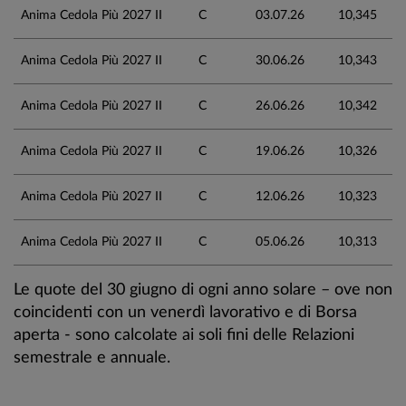
Anima Cedola Più 2027 II
C
03.07.26
10,345
Anima Cedola Più 2027 II
C
30.06.26
10,343
Anima Cedola Più 2027 II
C
26.06.26
10,342
Anima Cedola Più 2027 II
C
19.06.26
10,326
Anima Cedola Più 2027 II
C
12.06.26
10,323
Anima Cedola Più 2027 II
C
05.06.26
10,313
Le quote del 30 giugno di ogni anno solare – ove non
coincidenti con un venerdì lavorativo e di Borsa
aperta - sono calcolate ai soli fini delle Relazioni
semestrale e annuale.