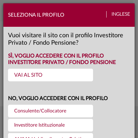
Toggle
INGLESE
SELEZIONA IL PROFILO
naviga
Anima Cedola Più 2027 II
Vuoi visitare il sito con il profilo Investitore
Privato / Fondo Pensione?
C
Classe:
KID
SÌ, VOGLIO ACCEDERE CON IL PROFILO
INVESTITORE PRIVATO / FONDO PENSIONE
VAI AL SITO
Questa è una comunicazione di marketing. Si prega di consultare il prospetto e
il documento contenente le informazioni chiave per gli investitori prima di
prendere una decisione finale di investimento.
NO, VOGLIO ACCEDERE CON IL PROFILO
Consulente/Collocatore
10,125
Ultima quota
€
Investitore Istituzionale
31.07.26
186,7 mln €
Patrimonio fondo
31.07.26