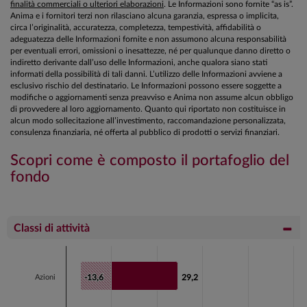
finalità commerciali o ulteriori elaborazioni
. Le Informazioni sono fornite “as is”.
Anima e i fornitori terzi non rilasciano alcuna garanzia, espressa o implicita,
circa l’originalità, accuratezza, completezza, tempestività, affidabilità o
adeguatezza delle Informazioni fornite e non assumono alcuna responsabilità
per eventuali errori, omissioni o inesattezze, né per qualunque danno diretto o
indiretto derivante dall’uso delle Informazioni, anche qualora siano stati
informati della possibilità di tali danni. L’utilizzo delle Informazioni avviene a
esclusivo rischio del destinatario. Le Informazioni possono essere soggette a
modifiche o aggiornamenti senza preavviso e Anima non assume alcun obbligo
di provvedere al loro aggiornamento. Quanto qui riportato non costituisce in
alcun modo sollecitazione all’investimento, raccomandazione personalizzata,
consulenza finanziaria, né offerta al pubblico di prodotti o servizi finanziari.
Scopri come è composto il portafoglio del
fondo
Classi di attività
Chart
Bar chart with 2 data series.
Azioni
-13,6
-13,6
29,2
29,2
View as data table, Chart
The chart has 1 X axis displaying categories.