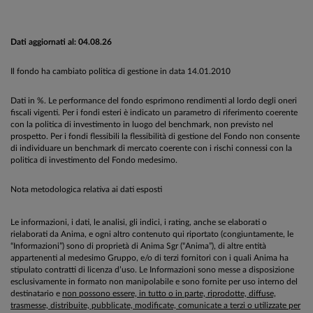
Dati aggiornati al: 04.08.26
Il fondo ha cambiato politica di gestione in data 14.01.2010
Dati in %. Le performance del fondo esprimono rendimenti al lordo degli oneri
fiscali vigenti. Per i fondi esteri è indicato un parametro di riferimento coerente
con la politica di investimento in luogo del benchmark, non previsto nel
prospetto. Per i fondi flessibili la flessibilità di gestione del Fondo non consente
di individuare un benchmark di mercato coerente con i rischi connessi con la
politica di investimento del Fondo medesimo.
Nota metodologica relativa ai dati esposti
Le informazioni, i dati, le analisi, gli indici, i rating, anche se elaborati o
rielaborati da Anima, e ogni altro contenuto qui riportato (congiuntamente, le
“Informazioni”) sono di proprietà di Anima Sgr (“Anima”), di altre entità
appartenenti al medesimo Gruppo, e/o di terzi fornitori con i quali Anima ha
stipulato contratti di licenza d’uso. Le Informazioni sono messe a disposizione
esclusivamente in formato non manipolabile e sono fornite per uso interno del
destinatario e
non possono essere, in tutto o in parte, riprodotte, diffuse,
trasmesse, distribuite, pubblicate, modificate, comunicate a terzi o utilizzate per