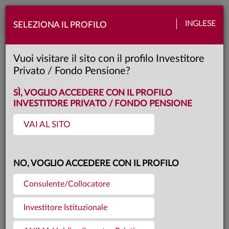
Toggle
INGLESE
SELEZIONA IL PROFILO
naviga
ANIMA Star High Potential Europe
Vuoi visitare il sito con il profilo Investitore
Privato / Fondo Pensione?
I
Classe:
FACTSHEET
SÌ, VOGLIO ACCEDERE CON IL PROFILO
INVESTITORE PRIVATO / FONDO PENSIONE
VAI AL SITO
Questa è una comunicazione di marketing. Si prega di consultare il prospetto e
il documento contenente le informazioni chiave per gli investitori prima di
prendere una decisione finale di investimento.
NO, VOGLIO ACCEDERE CON IL PROFILO
Consulente/Collocatore
Le strategie azionarie flessibili di ANIMA. Con
Lars Schickentanz (Responsabile Divisione
Investitore Istituzionale
Alpha Strategies).