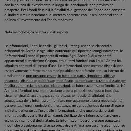
con la politica di investimento in luogo del benchmark, non previsto nel
prospetto. Per i fondi flessibili la flessibilità di gestione del Fondo non consente
di individuare un benchmark di mercato coerente con i rischi connessi con la
politica di investimento del Fondo medesimo.
Nota metodologica relativa ai dati esposti
Le informazioni, i dati, le analisi, gli indici, i rating, anche se elaborati o
rielaborati da Anima, e ogni altro contenuto qui riportato (congiuntamente, le
“Informazioni”) sono di proprietà di Anima Sgr (“Anima”), di altre entità
appartenenti al medesimo Gruppo, e/o di terzi fornitori con i quali Anima ha
stipulato contratti di licenza d’uso. Le Informazioni sono messe a disposizione
esclusivamente in formato non manipolabile e sono fornite per uso interno del
destinatario e
non possono essere, in tutto o in parte, riprodotte, diffuse,
trasmesse, distribuite, pubblicate, modificate, comunicate a terzi o utilizzate per
finalità commerciali o ulteriori elaborazioni
. Le Informazioni sono fornite “as is”.
Anima e i fornitori terzi non rilasciano alcuna garanzia, espressa o implicita,
circa l’originalità, accuratezza, completezza, tempestività, affidabilità o
adeguatezza delle Informazioni fornite e non assumono alcuna responsabilità
per eventuali errori, omissioni o inesattezze, né per qualunque danno diretto o
indiretto derivante dall’uso delle Informazioni, anche qualora siano stati
informati della possibilità di tali danni. L’utilizzo delle Informazioni avviene a
esclusivo rischio del destinatario. Le Informazioni possono essere soggette a
modifiche o aggiornamenti senza preavviso e Anima non assume alcun obbligo
di provvedere al loro aggiornamento. Quanto qui riportato non costituisce in