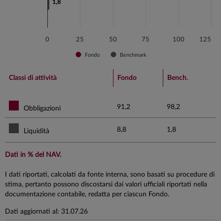
1,8
1,8
0
25
50
75
100
125
Fondo
Benchmark
End of interactive chart.
Classi di attività
Fondo
Bench.
91,2
98,2
Obbligazioni
8,8
1,8
Liquidità
Dati in % del NAV.
I dati riportati, calcolati da fonte interna, sono basati su procedure di
stima, pertanto possono discostarsi dai valori ufficiali riportati nella
documentazione contabile, redatta per ciascun Fondo.
Dati aggiornati al: 31.07.26