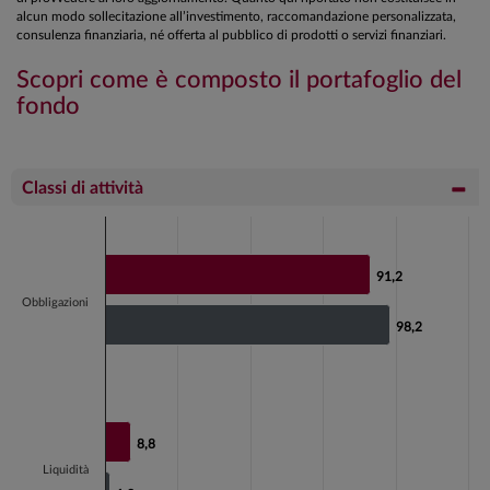
alcun modo sollecitazione all’investimento, raccomandazione personalizzata,
consulenza finanziaria, né offerta al pubblico di prodotti o servizi finanziari.
Scopri come è composto il portafoglio del
fondo
Classi di attività
Chart
Bar chart with 2 data series.
91,2
91,2
View as data table, Chart
Obbligazioni
The chart has 1 X axis displaying categories.
98,2
98,2
The chart has 1 Y axis displaying values. Data ranges fr
8,8
8,8
Liquidità