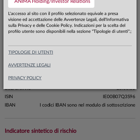
ANIMA Holding/Investor Relations
43,0 mln €
Patrimonio classe R 31.07.26
L'accesso al sito con il profilo selezionato equivale a presa
visione ed accettazione delle Avvertenze Legali, dell'Informativa
sulla Privacy e delle Cookie Policy. Indicazioni per la scelta del
Carta di identità
profilo utente sono disponibili nella sezione "Tipologie di utenti".;
Linea
Mercati
TIPOLOGIE DI UTENTI
Sistema
Anima Funds
Macrocategoria
Liquidità
AVVERTENZE LEGALI
Categoria Assogestioni
Mercato Monetario Area Euro
PRIVACY POLICY
Domicilio
Irlanda
Data di avvio
26.08.05
ISIN
IE00B07Q3S96
IBAN
I codici IBAN sono nel modulo di sottoscrizione
Indicatore sintetico di rischio