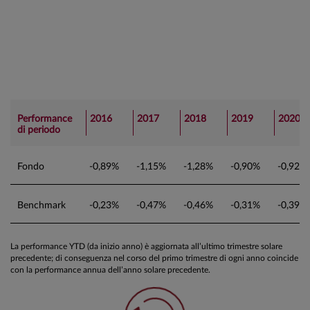
Performance
2016
2017
2018
2019
2020
di periodo
Fondo
-0,89%
-1,15%
-1,28%
-0,90%
-0,92%
Benchmark
-0,23%
-0,47%
-0,46%
-0,31%
-0,39%
La performance YTD (da inizio anno) è aggiornata all’ultimo trimestre solare
precedente; di conseguenza nel corso del primo trimestre di ogni anno coincide
con la performance annua dell’anno solare precedente.