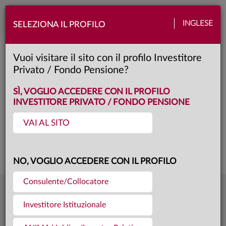
Toggle
INGLESE
SELEZIONA IL PROFILO
naviga
ANIMA Liquidity
Vuoi visitare il sito con il profilo Investitore
Privato / Fondo Pensione?
R
Classe:
KID
SCHEDA
SÌ, VOGLIO ACCEDERE CON IL PROFILO
INVESTITORE PRIVATO / FONDO PENSIONE
VAI AL SITO
Questa è una comunicazione di marketing. Si prega di consultare il prospetto e
il documento contenente le informazioni chiave per gli investitori prima di
prendere una decisione finale di investimento.
NO, VOGLIO ACCEDERE CON IL PROFILO
Consulente/Collocatore
5,5657
Ultima quota
€
Investitore Istituzionale
04.08.26
164,1 mln €
Patrimonio fondo
31.07.26