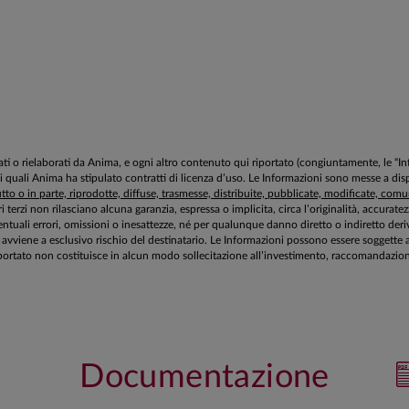
aborati o rielaborati da Anima, e ogni altro contenuto qui riportato (congiuntamente, le “
 i quali Anima ha stipulato contratti di licenza d’uso. Le Informazioni sono messe a 
to o in parte, riprodotte, diffuse, trasmesse, distribuite, pubblicate, modificate, comuni
ri terzi non rilasciano alcuna garanzia, espressa o implicita, circa l’originalità, accurat
tuali errori, omissioni o inesattezze, né per qualunque danno diretto o indiretto deriv
zioni avviene a esclusivo rischio del destinatario. Le Informazioni possono essere sogg
ortato non costituisce in alcun modo sollecitazione all’investimento, raccomandazione 
Documentazione