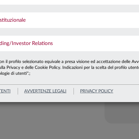
urato
Carta di
stituzionale
Indicatore
ng/Investor Relations
stematic
con il profilo selezionato equivale a presa visione ed accettazione delle Avv
gies
lla Privacy e delle Cookie Policy. Indicazioni per la scelta del profilo uten
logie di utenti".;
La categoria i
Per ulteriori de
rimanda al KID
TENTI
AVVERTENZE LEGALI
PRIVACY POLICY