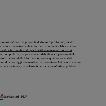
Informazioni”) sono di proprietà di Anima Sgr (“Anima”), di altre
disposizione esclusivamente in formato non manipolabile e sono
cate a terzi o utilizzate per finalità commerciali o ulteriori
ezza, completezza, tempestività, affidabilità o adeguatezza delle
ante dall’uso delle Informazioni, anche qualora siano stati
ette a modifiche o aggiornamenti senza preavviso e Anima non assume
personalizzata, consulenza finanziaria, né offerta al pubblico di
Scarica tutti i PDF