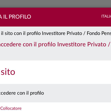
 IL PROFILO
ITAL
 il sito con il profilo Investitore Privato / Fondo Pe
porate CTB
Classe:
I
 accedere con il profilo Investitore Privato 
DOCUMENTAZIONE
 sito
 prospetto e il documento contenente le informazioni chiave per gli investitori prima 
Caratteristiche
cedere con il profilo
Collocatore