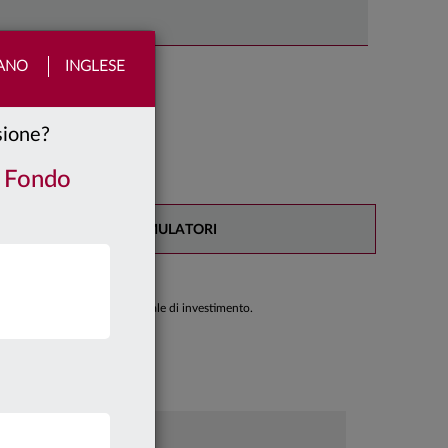
IANO
INGLESE
nsione?
/ Fondo
SIMULATORI
di prendere una decisione finale di investimento.