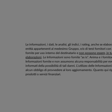
Le informazioni, i dati, le analisi, gli indici, i rating, anche se el
entità appartenenti al medesimo Gruppo, e/o di terzi fornitori con
fornite per uso interno del destinatario e
non possono essere, in tut
elaborazioni
. Le Informazioni sono fornite “as is”. Anima e i fornito
Informazioni fornite e non assumono alcuna responsabilità per even
informati della possibilità di tali danni. L’utilizzo delle Informa
alcun obbligo di provvedere al loro aggiornamento. Quanto qui rip
prodotti o servizi finanziari.