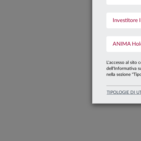
Francesco I
Investitore I
ANIMA Holdi
Responsabile Sy
L'accesso al sito 
Credit Strate
dell'Informativa su
nella sezione "Tipo
TIPOLOGIE DI U