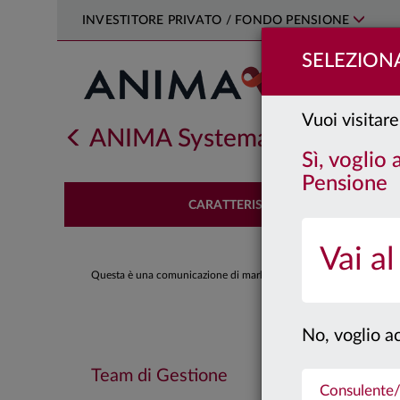
INVESTITORE PRIVATO / FONDO PENSIONE
SELEZIONA
Vuoi visitare
ANIMA Systematic U.S. Cor
Sì, voglio
Pensione
CARATTERISTICHE
Vai al
Questa è una comunicazione di marketing. Si prega di consultare il
No, voglio ac
Team di Gestione
Consulente/