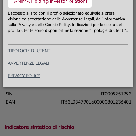
ANIMA Holding/Investor Relations
22,3 mln €
Patrimonio classe AP 31.07.26
L'accesso al sito con il profilo selezionato equivale a presa
visione ed accettazione delle Avvertenze Legali, dell'Informativa
sulla Privacy e delle Cookie Policy. Indicazioni per la scelta del
Carta di identità
profilo utente sono disponibili nella sezione "Tipologie di utenti".;
Linea
Strategie
TIPOLOGIE DI UTENTI
Sistema
Sistema Italia
Macrocategoria
Flessibili
AVVERTENZE LEGALI
Categoria Assogestioni
Flessibili
PRIVACY POLICY
Domicilio
Italia
Data di avvio
03.07.17
ISIN
IT0005251993
IBAN
IT53L0347901600000801236401
Indicatore sintetico di rischio