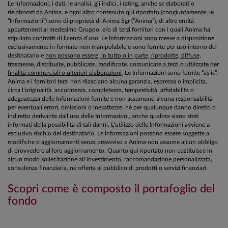
Le informazioni, i dati, le analisi, gli indici, i rating, anche se elaborati o
rielaborati da Anima, e ogni altro contenuto qui riportato (congiuntamente, le
“Informazioni”) sono di proprietà di Anima Sgr (“Anima”), di altre entità
appartenenti al medesimo Gruppo, e/o di terzi fornitori con i quali Anima ha
stipulato contratti di licenza d’uso. Le Informazioni sono messe a disposizione
esclusivamente in formato non manipolabile e sono fornite per uso interno del
destinatario e
non possono essere, in tutto o in parte, riprodotte, diffuse,
trasmesse, distribuite, pubblicate, modificate, comunicate a terzi o utilizzate per
finalità commerciali o ulteriori elaborazioni
. Le Informazioni sono fornite “as is”.
Anima e i fornitori terzi non rilasciano alcuna garanzia, espressa o implicita,
circa l’originalità, accuratezza, completezza, tempestività, affidabilità o
adeguatezza delle Informazioni fornite e non assumono alcuna responsabilità
per eventuali errori, omissioni o inesattezze, né per qualunque danno diretto o
indiretto derivante dall’uso delle Informazioni, anche qualora siano stati
informati della possibilità di tali danni. L’utilizzo delle Informazioni avviene a
esclusivo rischio del destinatario. Le Informazioni possono essere soggette a
modifiche o aggiornamenti senza preavviso e Anima non assume alcun obbligo
di provvedere al loro aggiornamento. Quanto qui riportato non costituisce in
alcun modo sollecitazione all’investimento, raccomandazione personalizzata,
consulenza finanziaria, né offerta al pubblico di prodotti o servizi finanziari.
Scopri come è composto il portafoglio del
fondo