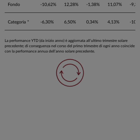
Fondo
-10,62%
12,28%
-1,38%
11,07%
-9,3
Categoria *
-6,30%
6,50%
0,34%
4,13%
-10,
La performance YTD (da inizio anno) è aggiornata all’ultimo trimestre solare
precedente; di conseguenza nel corso del primo trimestre di ogni anno coincide
con la performance annua dell’anno solare precedente.