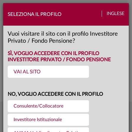
Toggle
INGLESE
SELEZIONA IL PROFILO
naviga
Anima Pro Italia
Vuoi visitare il sito con il profilo Investitore
Privato / Fondo Pensione?
AP
Classe:
KID
SCHEDA
SÌ, VOGLIO ACCEDERE CON IL PROFILO
INVESTITORE PRIVATO / FONDO PENSIONE
VAI AL SITO
Questa è una comunicazione di marketing. Si prega di consultare il prospetto e
il documento contenente le informazioni chiave per gli investitori prima di
prendere una decisione finale di investimento.
NO, VOGLIO ACCEDERE CON IL PROFILO
Consulente/Collocatore
7,037
Ultima quota
€
Investitore Istituzionale
04.08.26
31,4 mln €
Patrimonio fondo
31.07.26