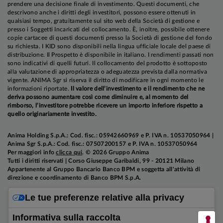
prendere una decisione finale di investimento. Questi documenti, che
descrivono anche i diritti degli investitori, possono essere ottenuti in
qualsiasi tempo, gratuitamente sul sito web della Società di gestione e
presso i Soggetti Incaricati del collocamento. È, inoltre, possibile ottenere
copie cartacee di questi documenti presso la Società di gestione del fondo
su richiesta. I KID sono disponibili nella lingua ufficiale locale del paese di
distribuzione. Il Prospetto è disponibile in italiano. I rendimenti passati non
sono indicativi di quelli futuri. Il collocamento del prodotto è sottoposto
alla valutazione di appropriatezza o adeguatezza prevista dalla normativa
vigente. ANIMA Sgr si riserva il diritto di modificare in ogni momento le
informazioni riportate.
Il valore dell’investimento e il rendimento che ne
deriva possono aumentare così come diminuire e, al momento del
rimborso, l’investitore potrebbe ricevere un importo inferiore rispetto a
quello originariamente investito.
Anima Holding S.p.A.: Cod. fisc.: 05942660969 e P. IVA n. 10537050964 |
Anima Sgr S.p.A.: Cod. fisc.: 07507200157 e P. IVA n. 10537050964
Per maggiori info
clicca qui
. © 2026 Gruppo Anima
Tutti i diritti riservati | Corso Giuseppe Garibaldi, 99 - 20121 Milano
Appartenente al Gruppo Bancario Banco BPM e soggetta all'attività di
direzione e coordinamento di Banco BPM S.p.A.
Le tue preferenze relative alla privacy
Informativa sulla raccolta