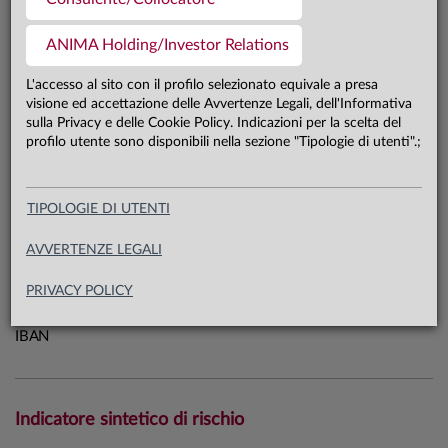
0,0 mln €
Patrimonio classe SI 31.07.26
ANIMA Holding/Investor Relations
L'accesso al sito con il profilo selezionato equivale a presa
Carta di identità
visione ed accettazione delle Avvertenze Legali, dell'Informativa
sulla Privacy e delle Cookie Policy. Indicazioni per la scelta del
profilo utente sono disponibili nella sezione "Tipologie di utenti".;
Linea
Sistema
Sistema LTE
Macrocategoria
Azionari
TIPOLOGIE DI UTENTI
Categoria Assogestioni
Azionari Internazionali
AVVERTENZE LEGALI
Domicilio
Italia
Data di avvio
27.05.26
PRIVACY POLICY
ISIN
IT0005708091
IBAN
Indicatore sintetico di rischio