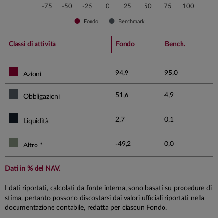
-75
-50
-25
0
25
50
75
100
Fondo
Benchmark
End of interactive chart.
Classi di attività
Fondo
Bench.
94,9
95,0
Azioni
51,6
4,9
Obbligazioni
2,7
0,1
Liquidità
-49,2
0,0
Altro *
Dati in % del NAV.
I dati riportati, calcolati da fonte interna, sono basati su procedure di
stima, pertanto possono discostarsi dai valori ufficiali riportati nella
documentazione contabile, redatta per ciascun Fondo.