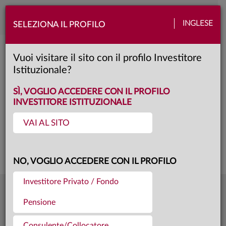
Toggle
INGLESE
SELEZIONA IL PROFILO
naviga
Anima Azionario Internazionale LTE
Vuoi visitare il sito con il profilo Investitore
Istituzionale?
SI
Classe:
KID
SÌ, VOGLIO ACCEDERE CON IL PROFILO
INVESTITORE ISTITUZIONALE
VAI AL SITO
Questa è una comunicazione di marketing. Si prega di consultare il prospetto e
il documento contenente le informazioni chiave per gli investitori prima di
prendere una decisione finale di investimento.
NO, VOGLIO ACCEDERE CON IL PROFILO
Investitore Privato / Fondo
8,520
Ultima quota
€
Pensione
04.08.26
1067,8 mln €
Patrimonio fondo
31.07.26
Consulente/Collocatore