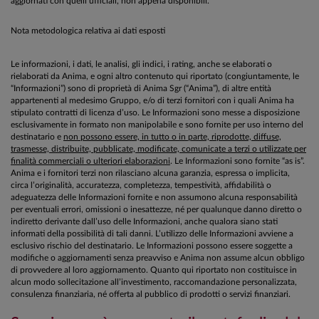
aggiornati con quelli ufficiali, non appena disponibili.
Nota metodologica relativa ai dati esposti
Le informazioni, i dati, le analisi, gli indici, i rating, anche se elaborati o
rielaborati da Anima, e ogni altro contenuto qui riportato (congiuntamente, le
“Informazioni”) sono di proprietà di Anima Sgr (“Anima”), di altre entità
appartenenti al medesimo Gruppo, e/o di terzi fornitori con i quali Anima ha
stipulato contratti di licenza d’uso. Le Informazioni sono messe a disposizione
esclusivamente in formato non manipolabile e sono fornite per uso interno del
destinatario e
non possono essere, in tutto o in parte, riprodotte, diffuse,
trasmesse, distribuite, pubblicate, modificate, comunicate a terzi o utilizzate per
finalità commerciali o ulteriori elaborazioni
. Le Informazioni sono fornite “as is”.
Anima e i fornitori terzi non rilasciano alcuna garanzia, espressa o implicita,
circa l’originalità, accuratezza, completezza, tempestività, affidabilità o
adeguatezza delle Informazioni fornite e non assumono alcuna responsabilità
per eventuali errori, omissioni o inesattezze, né per qualunque danno diretto o
indiretto derivante dall’uso delle Informazioni, anche qualora siano stati
informati della possibilità di tali danni. L’utilizzo delle Informazioni avviene a
esclusivo rischio del destinatario. Le Informazioni possono essere soggette a
modifiche o aggiornamenti senza preavviso e Anima non assume alcun obbligo
di provvedere al loro aggiornamento. Quanto qui riportato non costituisce in
alcun modo sollecitazione all’investimento, raccomandazione personalizzata,
consulenza finanziaria, né offerta al pubblico di prodotti o servizi finanziari.